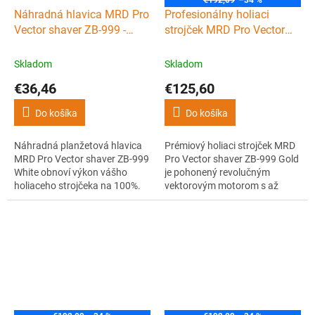
€192,09
–34 %
Náhradná hlavica MRD Pro
Profesionálny holiaci
Vector shaver ZB-999 -
strojček MRD Pro Vector
planžety + nôž - White
foil shaver ZB-999 - Gold
Skladom
Skladom
€36,46
€125,60
Do košíka
Do košíka
Náhradná planžetová hlavica
Prémiový holiaci strojček MRD
MRD Pro Vector shaver ZB-999
Pro Vector shaver ZB-999 Gold
White obnoví výkon vášho
je pohonený revolučným
holiaceho strojčeka na 100%.
vektorovým motorom s až
Kvalitné hypoalergénne
13000 otáčkami za minútu.
planžety a nôž zaistia hladké,
Ľahké hliníkové telo s titánovou
presné a rovnomerné oholenie.
fóliou, USB-C nabíjaním ponúka
Jednoduchá údržba a dlhá
až 150 minút práce, čistý a
životnosť.
hladký finish aj na citlivej
pokožke. Spoľahlivý nástroj pre
barbery.