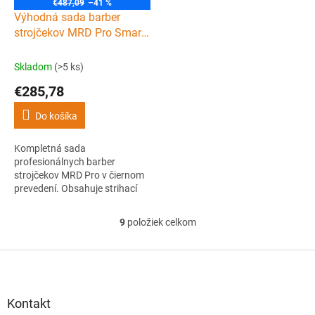
€487,09
–41 %
D
Výhodná sada barber
A
R
strojčekov MRD Pro Smart
M
Brain clipper, trimmer &
O
shaver Black
Skladom
(>5 ks)
€285,78
Do košíka
Kompletná sada
profesionálnych barber
strojčekov MRD Pro v čiernom
prevedení. Obsahuje strihací
strojček Smart Brain clipper,
kontúrovací strojček Smart
9
položiek celkom
O
Brain trimmer a planžetový
v
Vector foil shaver pre strih,
l
Z
detaily aj dokonale hladký
á
finish.
á
d
p
a
ä
Kontakt
c