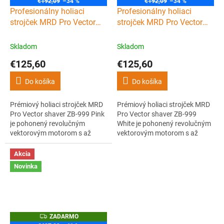
€192,09
–34 %
€192,09
–34 %
Profesionálny holiaci
Profesionálny holiaci
strojček MRD Pro Vector
strojček MRD Pro Vector
foil shaver ZB-999 - Pink
foil shaver ZB-999 - White
Skladom
Skladom
€125,60
€125,60
Do košíka
Do košíka
Prémiový holiaci strojček MRD
Prémiový holiaci strojček MRD
Pro Vector shaver ZB-999 Pink
Pro Vector shaver ZB-999
je pohonený revolučným
White je pohonený revolučným
vektorovým motorom s až
vektorovým motorom s až
13000 otáčkami za minútu.
13000 otáčkami za minútu.
Ľahké hliníkové telo s titánovou
Ľahké hliníkové telo s titánovou
Akcia
fóliou, USB-C nabíjaním ponúka
fóliou, USB-C nabíjaním ponúka
Novinka
až 150 minút práce, čistý a
až 150 minút práce, čistý a
hladký finish aj na citlivej
hladký finish aj na citlivej
pokožke. Spoľahlivý nástroj pre
pokožke. Spoľahlivý nástroj pre
barbery.
barbery.
Z
ZADARMO
A