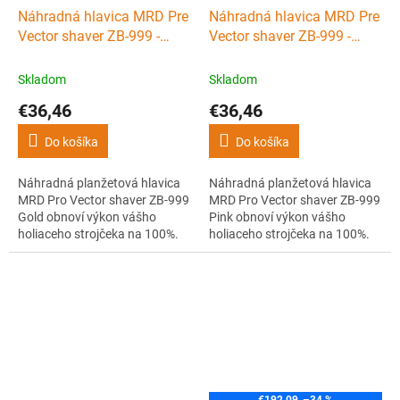
Náhradná hlavica MRD Pre
Náhradná hlavica MRD Pre
Vector shaver ZB-999 -
Vector shaver ZB-999 -
planžety + nôž - Gold
planžety + nôž - Pink
Skladom
Skladom
€36,46
€36,46
Do košíka
Do košíka
Náhradná planžetová hlavica
Náhradná planžetová hlavica
MRD Pro Vector shaver ZB-999
MRD Pro Vector shaver ZB-999
Gold obnoví výkon vášho
Pink obnoví výkon vášho
holiaceho strojčeka na 100%.
holiaceho strojčeka na 100%.
Kvalitné hypoalergénne
Kvalitné hypoalergénne
planžety a nôž zaistia hladké,
planžety a nôž zaistia hladké,
presné a rovnomerné oholenie.
presné a rovnomerné oholenie.
Jednoduchá údržba a dlhá
Jednoduchá údržba a dlhá
životnosť.
životnosť.