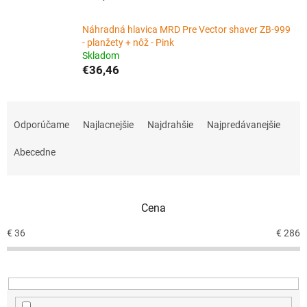
Náhradná hlavica MRD Pre Vector shaver ZB-999
- planžety + nôž - Pink
Skladom
€36,46
R
a
Odporúčame
Najlacnejšie
Najdrahšie
Najpredávanejšie
d
e
Abecedne
n
i
e
Cena
p
r
€
36
€
286
o
d
u
k
t