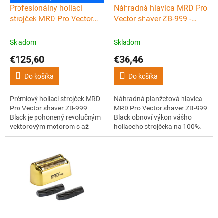
d
Profesionálny holiaci
Náhradná hlavica MRD Pro
u
strojček MRD Pro Vector
Vector shaver ZB-999 -
k
foil shaver ZB-999 - Black
planžety + nôž - Black
t
Skladom
Skladom
o
€125,60
€36,46
v
Do košíka
Do košíka
Prémiový holiaci strojček MRD
Náhradná planžetová hlavica
Pro Vector shaver ZB-999
MRD Pro Vector shaver ZB-999
Black je pohonený revolučným
Black obnoví výkon vášho
vektorovým motorom s až
holiaceho strojčeka na 100%.
13000 otáčkami za minútu.
Kvalitné hypoalergénne
Ľahké hliníkové telo s titánovou
planžety a nôž zaistia hladké,
fóliou, USB-C nabíjaním ponúka
presné a rovnomerné oholenie.
až 150 minút práce, čistý a
Jednoduchá údržba a dlhá
hladký finish aj na citlivej
životnosť.
pokožke. Spoľahlivý nástroj pre
barbery.