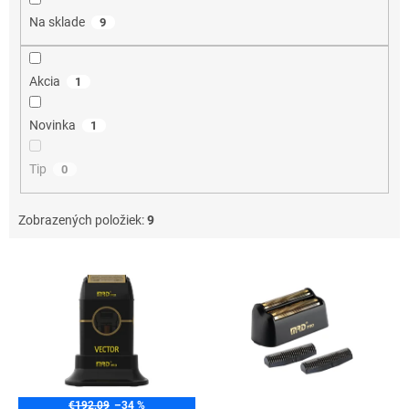
o
Na sklade
9
v
Akcia
1
Novinka
1
Tip
0
Zobrazených položiek:
9
V
ý
p
i
s
p
r
o
€192,09
–34 %