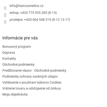
t
i
i
info
@
haircosmetics.cz
e
e
p
eshop: +420 775 555 285 (8-15)
r
prodejna: +420 604 548 315 (8-12 13-17)
v
k
y
v
Informácie pre vás
ý
p
Bonusový program
i
s
Doprava
u
Kontakty
Obchodné podmienky
Predlžovanie vlasov - Obchodné podmienky
Podmienky ochrany osobných údajov
Vyhlásenie o používaní súborov Cookies
Vrátenie tovaru a odstúpenie od zmluvy
Moja objednávka