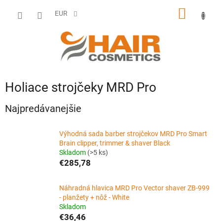
Prejsť
NÁKU
na
EUR
obsah
KOŠÍK
Holiace strojčeky MRD Pro
Najpredávanejšie
Výhodná sada barber strojčekov MRD Pro Smart
Brain clipper, trimmer & shaver Black
Skladom
(>5 ks)
€285,78
Náhradná hlavica MRD Pro Vector shaver ZB-999
- planžety + nôž - White
Skladom
€36,46