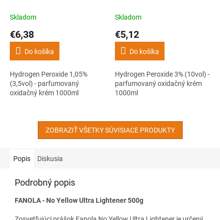
(3,5vol) - parfumovaný
(10vol) - parfumovaný
oxidačný krém 1000ml
oxidačný krém 1000ml
Skladom
Skladom
€6,38
€5,12
Do košíka
Do košíka
Hydrogen Peroxide 1,05%
Hydrogen Peroxide 3% (10vol) -
(3,5vol) - parfumovaný
parfumovaný oxidačný krém
oxidačný krém 1000ml
1000ml
ZOBRAZIŤ VŠETKY SÚVISIACE PRODUKTY
Popis
Diskusia
Podrobný popis
FANOLA - No Yellow Ultra Lightener 500g
Zosvetľujúci prášok Fanola No Yellow Ultra Lightener je určený