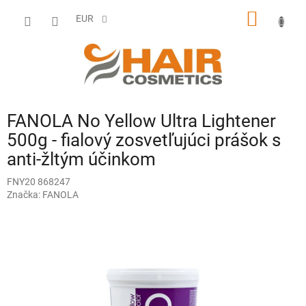
Prejsť
NÁKU
na
EUR
obsah
KOŠÍK
FANOLA No Yellow Ultra Lightener
500g - fialový zosvetľujúci prášok s
anti-žltým účinkom
FNY20 868247
Značka:
FANOLA