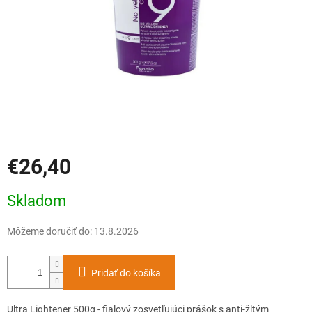
€26,40
Jednotková
Skladom
cena:
Môžeme doručiť do:
13.8.2026
Pridať do košíka
Ultra Lightener 500g - fialový zosvetľujúci prášok s anti-žltým