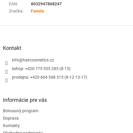
EAN
:
8032947868247
Značka
:
Fanola
Z
á
p
ä
Kontakt
t
i
info
@
haircosmetics.cz
e
eshop: +420 775 555 285 (8-15)
prodejna: +420 604 548 315 (8-12 13-17)
Informácie pre vás
Bonusový program
Doprava
Kontakty