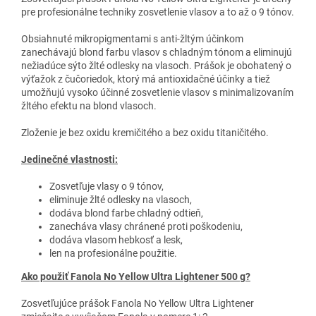
pre profesionálne techniky zosvetlenie vlasov a to až o 9 tónov.
Obsiahnuté mikropigmentami s anti-žltým účinkom
zanechávajú blond farbu vlasov s chladným tónom a eliminujú
nežiadúce sýto žlté odlesky na vlasoch. Prášok je obohatený o
výťažok z čučoriedok, ktorý má antioxidačné účinky a tiež
umožňujú vysoko účinné zosvetlenie vlasov s minimalizovaním
žltého efektu na blond vlasoch.
Zloženie je bez oxidu kremičitého a bez oxidu titaničitého.
Jedinečné vlastnosti:
Zosvetľuje vlasy o 9 tónov,
eliminuje žlté odlesky na vlasoch,
dodáva blond farbe chladný odtieň,
zanecháva vlasy chránené proti poškodeniu,
dodáva vlasom hebkosť a lesk,
len na profesionálne použitie.
Ako použiť Fanola No Yellow Ultra Lightener 500 g?
Zosvetľujúce prášok Fanola No Yellow Ultra Lightener