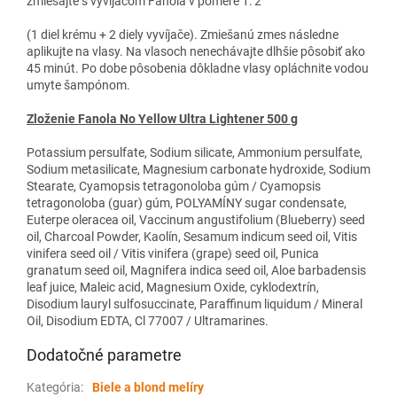
zmiešajte s vyvíjačom Fanola v pomere 1: 2
(1 diel krému + 2 diely vyvíjače). Zmiešanú zmes následne
aplikujte na vlasy. Na vlasoch nenechávajte dlhšie pôsobiť ako
45 minút. Po dobe pôsobenia dôkladne vlasy opláchnite vodou
umyte šampónom.
Zloženie Fanola No Yellow Ultra Lightener 500 g
Potassium persulfate, Sodium silicate, Ammonium persulfate,
Sodium metasilicate, Magnesium carbonate hydroxide, Sodium
Stearate, Cyamopsis tetragonoloba gúm / Cyamopsis
tetragonoloba (guar) gúm, POLYAMÍNY sugar condensate,
Euterpe oleracea oil, Vaccinum angustifolium (Blueberry) seed
oil, Charcoal Powder, Kaolín, Sesamum indicum seed oil, Vitis
vinifera seed oil / Vitis vinifera (grape) seed oil, Punica
granatum seed oil, Magnifera indica seed oil, Aloe barbadensis
leaf juice, Maleic acid, Magnesium Oxide, cyklodextrín,
Disodium lauryl sulfosuccinate, Paraffinum liquidum / Mineral
Oil, Disodium EDTA, Cl 77007 / Ultramarines.
Dodatočné parametre
Kategória
:
Biele a blond melíry