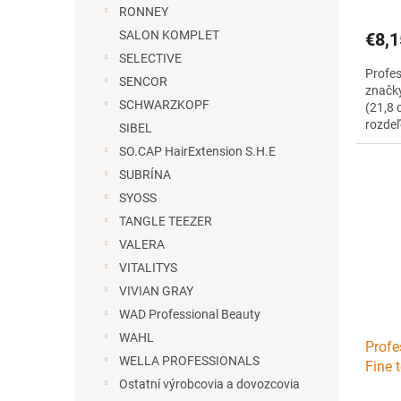
RONNEY
SALON KOMPLET
€8,1
SELECTIVE
Profe
SENCOR
značky
SCHWARZKOPF
(21,8 
rozdeľ
SIBEL
vyrobe
SO.CAP HairExtension S.H.E
??ale 
SUBRÍNA
odoln
vrúbko
SYOSS
TANGLE TEEZER
VALERA
VITALITYS
VIVIAN GRAY
WAD Professional Beauty
WAHL
Profe
WELLA PROFESSIONALS
Fine 
Ostatní výrobcovia a dovozcovia