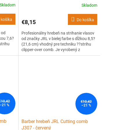
Skladom
Skladom
 košíka
Do košíka
€8,15
v od
Profesionálny hrebeň na strihanie vlasov
kou 7,6?
od značky JRL v bielej farbe s dĺžkou 8,5?
strihu
(21,6 cm) vhodný pre techniku ??strihu
clipper-over comb. Je vyrobený z
ale
kvalitného, ??ľahko ohybného, ??ale
osťou až
pevného plastu s tepelnou odolnosťou až
aný
240 °C. Navrhnutý so špeciálnymi vzormi
núť...
a tvarom, ktoré poskytujú...
€10,42
€10,42
–21 %
–21 %
omb
Barber hrebeň JRL Cutting comb
J307 - červený