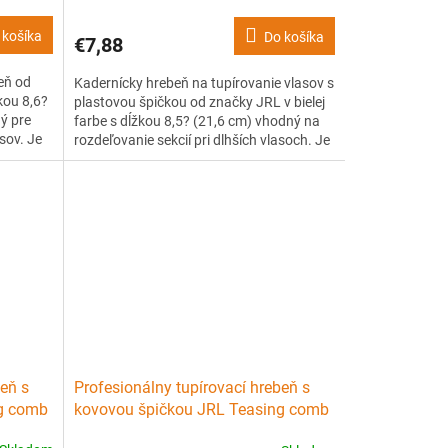
 košíka
Do košíka
€7,88
eň od
Kadernícky hrebeň na tupírovanie vlasov s
kou 8,6?
plastovou špičkou od značky JRL v bielej
ý pre
farbe s dĺžkou 8,5? (21,6 cm) vhodný na
asov. Je
rozdeľovanie sekcií pri dlhších vlasoch. Je
hybného,
vyrobený z kvalitného, ??ľahkého, ale
pevného plastu s tepelnou odolnosťou až
tovaný
240 °C. Má patentovaný vrúbkovaný
design...
beň s
Profesionálny tupírovací hrebeň s
ng comb
kovovou špičkou JRL Teasing comb
J103 - červený