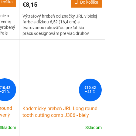
 košíka
Do košíka
€8,15
nie a
Výtratový hrebeň od značky JRL v bielej
rvenej
farbe s dĺžkou 6,5? (16,4 cm) s
vyrobený
tvarovanou rukoväťou pre ľahšiu
?ale
prácu&designovám pre viac druhov
osťou až
strihov. Je vyrobený z kvalitného, ??ľahko
aný
ohybného, ??ale pevného plastu s
hnúť
tepelnou odolnosťou až 240 °C. Má
patentovaný vrúbkovaný dizajn zubov,...
€10,42
€10,42
–21 %
–21 %
 round
Kadernícky hrebeň JRL Long round
rvený
tooth cutting comb J306 - biely
Skladom
Skladom