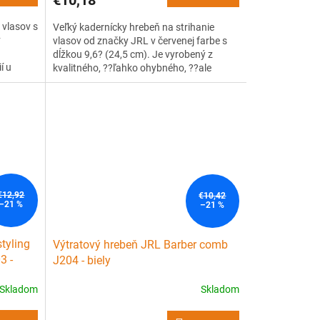
 vlasov s
Veľký kadernícky hrebeň na strihanie
v
vlasov od značky JRL v červenej farbe s
dĺžkou 9,6? (24,5 cm). Je vyrobený z
í u
kvalitného, ??ľahko ohybného, ??ale
itného,
pevného plastu s tepelnou odolnosťou až
tepelnou
240 ° C. Navrhnutý so špeciálnymi vzormi
tovaný
a tvarom, ktoré poskytujú stylistom
neuveriteľnú kontrolu pri...
€12,92
€10,42
–21 %
–21 %
styling
Výtratový hrebeň JRL Barber comb
3 -
J204 - biely
Skladom
Skladom