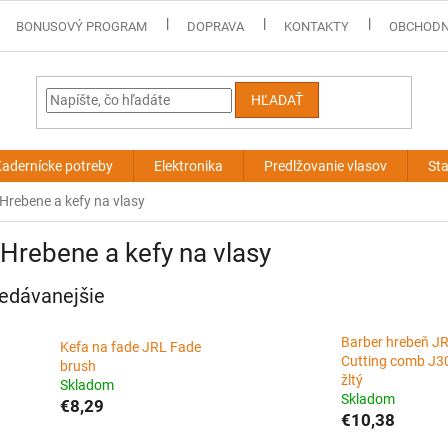
BONUSOVÝ PROGRAM
DOPRAVA
KONTAKTY
OBCHODN
HĽADAŤ
adernícke potreby
Elektronika
Predlžovanie vlasov
Sta
Hrebene a kefy na vlasy
Hrebene a kefy na vlasy
edávanejšie
Barber hrebeň J
Kefa na fade JRL Fade
Cutting comb J30
brush
žltý
Skladom
Skladom
€8,29
€10,38