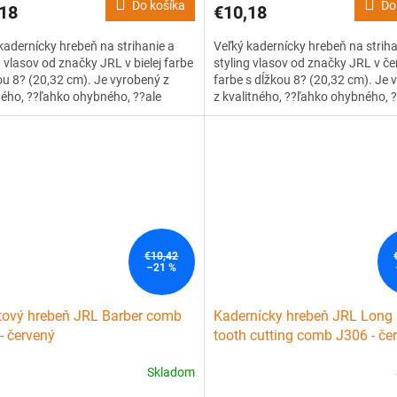
Do košíka
Do
18
€10,18
kadernícky hrebeň na strihanie a
Veľký kadernícky hrebeň na striha
g vlasov od značky JRL v bielej farbe
styling vlasov od značky JRL v če
ou 8? (20,32 cm). Je vyrobený z
farbe s dĺžkou 8? (20,32 cm). Je 
ného, ??ľahko ohybného, ??ale
z kvalitného, ??ľahko ohybného, ?
o plastu s tepelnou odolnosťou až
pevného plastu s tepelnou odoln
C. Má patentovaný vrúbkovaný
240 °C. Má patentovaný vrúbkov
 zubov, ktorý pomáha zdvihnúť
design zubov, ktorý pomáha zdvi
vlasy.
€10,42
–21 %
tový hrebeň JRL Barber comb
Kadernícky hrebeň JRL Long
- červený
tooth cutting comb J306 - če
Skladom