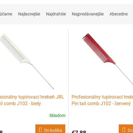
rúčame
Najlacnejšie
Najdrahšie
Najpredávanejšie
Abecedne
sionálny tupírovací hrebeň JRL
Profesionálny tupírovací hre
ail comb J102 - biely
Pin tail comb J102 - červený
Skladom
Do košíka
Do
8
€7,88