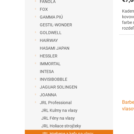
FANOLA
FOX
Kadern
kovovo
GAMMA PIÚ
farbe 
GESTIL-WONDER
rozdeľ
GOLDWELL
vyrobe
pevnéh
HAIRWAY
240 °
HASAMI JAPAN
design
HESSLER
IMMORTAL
INTESA
INVISIBOBBLE
JAGUAR SOLINGEN
JOANNA
Barbe
JRL Professional
vlaso
JRL Kulmy na vlasy
biely
JRL Fény na vlasy
JRL Holiace strojčeky
JRL Hrebene a kefy na vlasy