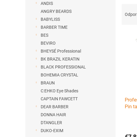
ANDIS
R
ANGRY BEARDS
a
Odpo
BABYLISS
d
e
BARBER TIME
V
n
BES
ý
i
BEVIRO
p
e
BHEYSÉ Professional
i
p
BK BRAZIL KERATIN
s
r
p
o
BLACK PROFESSIONAL
r
d
BOHEMIA CRYSTAL
o
u
BRAUN
d
k
C:EHKO Eye Shades
u
t
CAPTAIN FAWCETT
Profe
k
o
Pin t
t
DEAR BARBER
v
o
DONNA HAIR
v
DTANGLER
DUKO-EXIM
€7,8