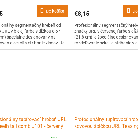
Do košíka
Do
5
€8,15
sionálny segmentačný hrebeň od
Profesionálny segmentačný hreb
 JRL v bielej farbe s dĺžkou 8,6?
značky JRL v červenej farbe s dĺž
cm) špeciálne designovaný na
(21,8 cm) je špeciálne designovan
ovanie sekcií a strihanie vlasov. Je
rozdeľovanie sekcií a strihanie vl
ný z kvalitného, ??ľahko ohybného,
vyrobený z kvalitného, ??ľahko o
pevného plastu s tepelnou
??ale pevného plastu s tepelnou
osťou až 240 °C. Má patentovaný
odolnosťou až 240 °C. Má paten
vaný design zubov, ktorý...
vrúbkovaný design zubov,...
sionálny tupírovací hrebeň JRL
Profesionálny tupírovací hre
teeth tail comb J101 - červený
kovovou špičkou JRL Teasi
J103 - biely