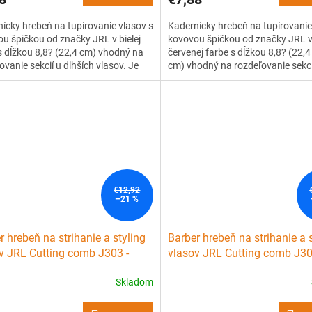
ícky hrebeň na tupírovanie vlasov s
Kadernícky hrebeň na tupírovanie
u špičkou od značky JRL v bielej
kovovou špičkou od značky JRL 
s dĺžkou 8,8? (22,4 cm) vhodný na
červenej farbe s dĺžkou 8,8? (22,4
ovanie sekcií u dlhších vlasov. Je
cm) vhodný na rozdeľovanie sekci
ný z kvalitného, ??ľahkého, ale
dlhších vlasov. Je vyrobený z kval
o plastu s tepelnou odolnosťou až
??ľahkého, ale pevného plastu s 
C. Má patentovaný vrúbkovaný
odolnosťou až 240 °C. Má paten
 zubov,...
vrúbkovaný design zubov,...
€12,92
–21 %
r hrebeň na strihanie a styling
Barber hrebeň na strihanie a 
v JRL Cutting comb J303 -
vlasov JRL Cutting comb J30
červený
Skladom