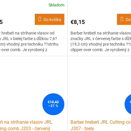
Skladom
Do košíka
Do
5
€8,15
 hrebeň na strihanie vlasov od
Barber hrebeň na strihanie vlaso
 JRL v bielej farbe s dĺžkou 7,6?
značky JRL v červenej farbe s dĺž
cm) vhodný pre techniku ??strihu
(19,3 cm) vhodný pre techniku ??
r-over comb. Je vyrobený z
clipper-over comb. Je vyrobený z
ného, ??ľahko ohybného, ??ale
kvalitného, ??ľahko ohybného, ??
o plastu s tepelnou odolnosťou až
pevného plastu s tepelnou odoln
C. Má patentovaný vrúbkovaný
240 °C. Má patentovaný vrúbkov
 zubov, ktorý pomáha zdvihnúť...
design zubov, ktorý pomáha zdvih
€10,42
–21 %
ň na strihanie vlasov JRL
Barber hrebeň JRL Cutting c
ing comb J203 - červený
J307 - biely