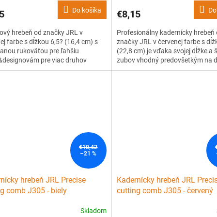
Do košíka
Do
5
€8,15
ový hrebeň od značky JRL v
Profesionálny kadernícky hrebeň
ej farbe s dĺžkou 6,5? (16,4 cm) s
značky JRL v červenej farbe s dĺž
anou rukoväťou pre ľahšiu
(22,8 cm) je vďaka svojej dĺžke a š
&designovám pre viac druhov
zubov vhodný predovšetkým na 
v. Je vyrobený z kvalitného, ??ľahko
strihy. Je vyrobený z kvalitného, 
ho, ??ale pevného plastu s
ohybného, ??ale pevného plastu 
ou odolnosťou až 240 °C. Má
tepelnou odolnosťou až 240 °C. 
ovaný vrúbkovaný dizajn zubov,...
patentovaný vrúbkovaný dizajn zu
€10,42
–21 %
nícky hrebeň JRL Precise
Kadernícky hrebeň JRL Preci
ng comb J305 - biely
cutting comb J305 - červený
Skladom