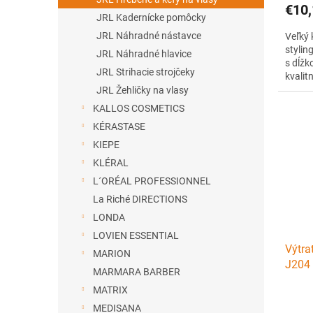
€10,
JRL Kadernícke pomôcky
JRL Náhradné nástavce
Veľký 
stylin
JRL Náhradné hlavice
s dĺžk
JRL Strihacie strojčeky
kvalit
pevnéh
JRL Žehličky na vlasy
240 °
KALLOS COSMETICS
design
KÉRASTASE
vlasy.
KIEPE
KLÉRAL
L´ORÉAL PROFESSIONNEL
La Riché DIRECTIONS
LONDA
LOVIEN ESSENTIAL
Výtra
MARION
J204 
MARMARA BARBER
MATRIX
MEDISANA