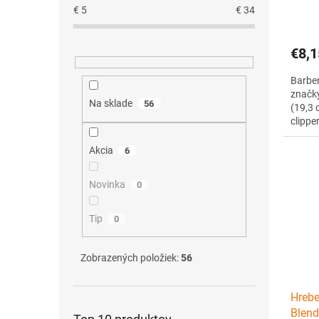
€
5
€
34
€8,1
Barber
značky
Na sklade
56
(19,3 
clippe
kvalit
pevnéh
Akcia
6
240 °
dizajn
Novinka
0
Tip
0
Zobrazených položiek:
56
Hrebe
Blend