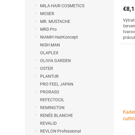
MILA HAIR COSMETICS
€8,1
MOSER
Výtrat
MR. MUSTACHE
červen
MRD Pro
tvarov
NIAMH HairKoncept
prácu
striho
NISH MAN
ohybné
OLAPLEX
tepeln
patent
OLIVIA GARDEN
OSTER
PLANTUR
PRO FEEL JAPAN
PRORASO
REFECTOCIL
REMINGTON
Kader
RENÉE BLANCHE
cutti
REVALID
REVLON Professional