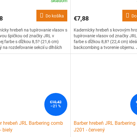
Skladom
Do košíka
Do
8
€7,88
ícky hrebeň na tupírovanie vlasov s
Kadernícky hrebeň s kovovým hr
vou špičkou od značky JRL v
tupírovanie vlasov od značky JRL 
ej farbe s dĺžkou 8,5? (21,6 cm)
farbe s dĺžkou 8,8? (22,4 cm) ideá
 na rozdeľovanie sekcií u dlhších
backcombing a tvorenie objemu. 
. Je vyrobený z kvalitného, ??
vyrobený z kvalitného, ??ľahkého,
o, ale pevného plastu s tepelnou
pevného plastu s tepelnou odoln
osťou až 240 °C. Má patentovaný
240 °C. Má patentovaný vrúbkov
vaný design zubov, ktorý...
design zubov, ktorý pomáha...
€10,42
–21 %
r hrebeň JRL Barbering comb
Barber hrebeň JRL Barberin
- biely
J201 - červený