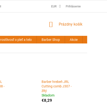
É PODMIENKY
PREDLŽOVANIE VLASOV - OBCHODNÉ PODMIENKY
EUR
Prihlásenie
NÁKUPNÝ
Prázdny košík
KOŠÍK
rostlivosť o pleť a telo
Barber Shop
Akcie
Novinky
RL
Barber hrebeň JRL
8 -
Cutting comb J307 -
žltý
Skladom
€8,29