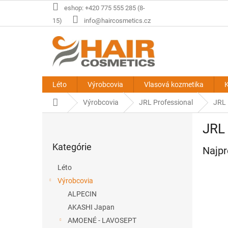
Prejsť
eshop: +420 775 555 285 (8-
na
15)
info@haircosmetics.cz
obsah
Léto
Výrobcovia
Vlasová kozmetika
K
Domov
Výrobcovia
JRL Professional
JRL 
B
JRL 
o
Preskočiť
č
Kategórie
kategórie
Najpr
n
ý
Léto
p
Výrobcovia
a
ALPECIN
n
e
AKASHI Japan
l
AMOENÉ - LAVOSEPT