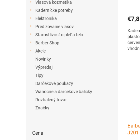
Vlasová kozmetika
Kadernícke potreby
€7,8
Elektronika
Predlžovanie vlasov
Kadern
Starostlivosť o pleť a telo
plasto
červen
Barber Shop
vhodný
Akcie
vlasov
Novinky
ľahkéh
odoln
Výpredaj
vrúbko
Tipy
Darčekové poukazy
Vianočné a darčekové balíčky
Rozbalený tovar
Značky
Barbe
J201 
Cena