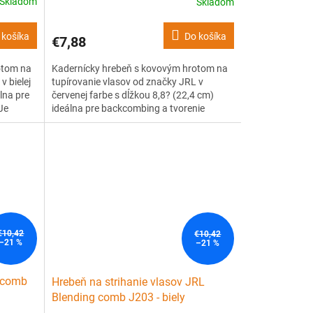
Skladom
Skladom
 košíka
Do košíka
€7,88
otom na
Kadernícky hrebeň s kovovým hrotom na
v bielej
tupírovanie vlasov od značky JRL v
lna pre
červenej farbe s dĺžkou 8,8? (22,4 cm)
Je
ideálna pre backcombing a tvorenie
 ale
objemu. Je vyrobený z kvalitného, ??
osťou až
ľahkého, ale pevného plastu s tepelnou
aný
odolnosťou až 240 °C. Má patentovaný
vrúbkovaný design zubov, ktorý
pomáha...
€10,42
€10,42
–21 %
–21 %
g comb
Hrebeň na strihanie vlasov JRL
Blending comb J203 - biely