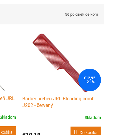
56
položiek celkom
€12,92
–21 %
beň JRL
Barber hrebeň JRL Blending comb
J202 - červený
Skladom
Skladom
 košíka
Do košíka
€10,18