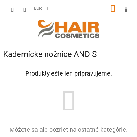
Prejsť
NÁKU
na
EUR
obsah
KOŠÍK
Kadernícke nožnice ANDIS
Produkty ešte len pripravujeme.
Môžete sa ale pozrieť na ostatné kategórie.