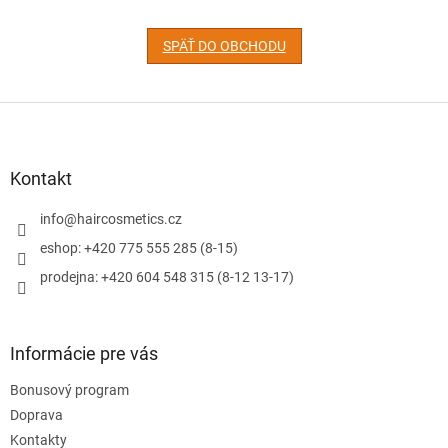
SPÄŤ DO OBCHODU
Z
á
p
ä
Kontakt
t
i
info
@
haircosmetics.cz
e
eshop: +420 775 555 285 (8-15)
prodejna: +420 604 548 315 (8-12 13-17)
Informácie pre vás
Bonusový program
Doprava
Kontakty