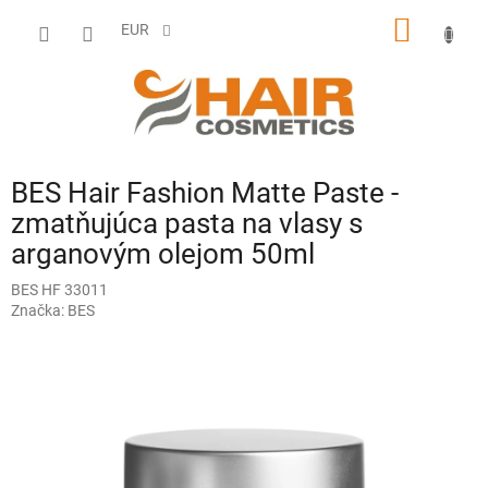
Prejsť
NÁKU
na
EUR
obsah
KOŠÍK
BES Hair Fashion Matte Paste -
zmatňujúca pasta na vlasy s
arganovým olejom 50ml
BES HF 33011
Značka:
BES