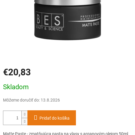
€20,83
Jednotková
Skladom
cena:
Môžeme doručiť do:
13.8.2026
Pridať do košíka
Matte Paste - zmatňujúca pasta na vlasy s arganovým olejom 50ml