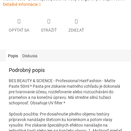
Detailné informácie
OPÝTAŤ SA
STRÁŽIŤ
ZDIEĽAŤ
Popis
Diskusia
Podrobný popis
BES BEAUTY & SCIENCE - Professional HairFashion - Matte
Paste 50ml * Pasta pre získanie matného vzhľadu je dokonalá
pre tvarovanie účesu, rozdeľovanie alebo rozcuchávání do
prameňov a na konečnú úpravu. Má stredne silnú tužiaci
schopnosť. Obsahuje UV filter *
Spôsob použitia: Pre dosiahnutie plného objemu textúry
prípravok nanášajte štetcom ku korienkom a potom vlasy
vysušte. Pre získanie špeciálnych efektov nanášajte na
jednotlivé časti alebo len na končeky vlasov. 1. Možnosť miešať