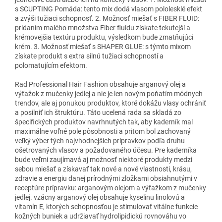
s SCUPTING Pomáda: tento mix dodá vlasom pololesklé efekt
a zvýši tužiaci schopnosť. 2. Možnosť miešať s FIBER FLUID:
pridaním malého množstva Fiber fluidu získate tekutejší a
krémovejšia textúru produktu, výsledkom bude zmatňujúci
krém. 3. Možnosť miešať s SHAPER GLUE: s týmto mixom
získate produkt s extra silnú tužiaci schopností a
polomatujícím efektom.
Rad Professional Hair Fashion obsahuje arganový olej a
výťažok z mučenky jedlej a nie je len novým poňatím módnych
trendov, ale aj ponukou produktov, ktoré dokážu vlasy ochrániť
a posilniť ich štruktúru. Táto ucelená rada sa skladá zo
špecifických produktov navrhnutých tak, aby kaderník mal
maximálne voľné pole pôsobnosti a pritom bol zachovaný
veľký výber tých najvhodnejších prípravkov podľa druhu
ošetrovaných vlasov a požadovaného účesu. Pre kaderníka
bude veľmi zaujímavá aj možnosť niektoré produkty medzi
sebou miešať a získavať tak nové a nové vlastnosti, krásu,
zdravie a energiu danej prírodnými zložkami obsiahnutými v
receptúre prípravku: arganovým olejom a výťažkom z mučenky
jedlej. vzácny arganový olej obsahuje kyselinu linolovú a
vitamín E, ktorých schopnosťou je stimulovať vitálne funkcie
kožných buniek a udržiavať hydrolipidickú rovnováhu vo