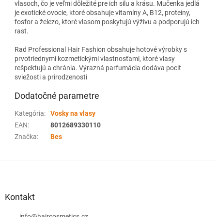
vlasoch, čo je veľmi dôležité pre ich silu a krásu. Mučenka jedlá
je exotické ovocie, ktoré obsahuje vitamíny A, B12, proteíny,
fosfor a železo, ktoré vlasom poskytujú výživu a podporujú ich
rast.
Rad Professional Hair Fashion obsahuje hotové výrobky s
prvotriednymi kozmetickými vlastnosťami, ktoré vlasy
rešpektujú a chránia. Výrazná parfumácia dodáva pocit
sviežosti a prirodzenosti
Dodatočné parametre
Kategória
:
Vosky na vlasy
EAN
:
8012689330110
Značka
:
Bes
Z
á
p
ä
Kontakt
t
info
@
haircosmetics.cz