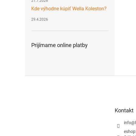
21.7.2026
Kde výhodne kúpiť Wella Koleston?
29.4.2026
Prijímame online platby
Z
á
p
ä
t
Kontakt
i
e
info
@
eshop