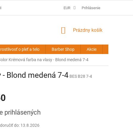
É PODMIENKY
PREDLŽOVANIE VLASOV - OBCHODNÉ PODMIENKY
EUR
Prihlásenie
NÁKUPNÝ
Prázdny košík
KOŠÍK
rostlivosť o pleť a telo
Barber Shop
Akcie
Novinky
 Color Krémová farba na vlasy - Blond medená 7-4
y - Blond medená 7-4
BES B28 7-4
50
ová
re prihlásených
oručiť do:
13.8.2026