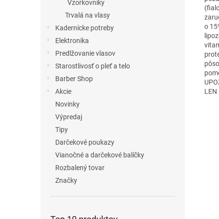
Vzorkovníky
(fial
Trvalá na vlasy
zaru
o 15
Kadernícke potreby
lipoz
Elektronika
vita
Predlžovanie vlasov
prot
pôso
Starostlivosť o pleť a telo
pome
Barber Shop
UPOZ
LEN
Akcie
Novinky
Výpredaj
Tipy
Darčekové poukazy
Vianočné a darčekové balíčky
Rozbalený tovar
Značky