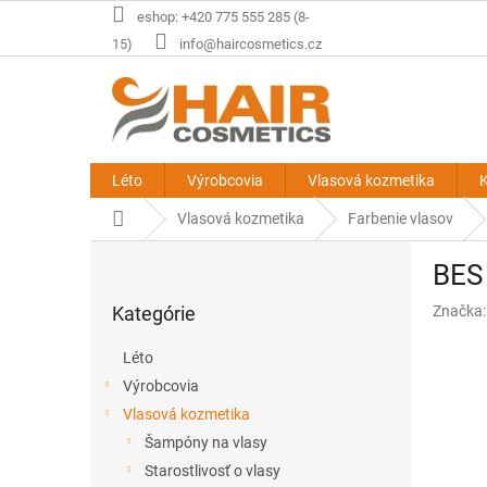
Prejsť
eshop: +420 775 555 285 (8-
na
15)
info@haircosmetics.cz
obsah
Léto
Výrobcovia
Vlasová kozmetika
K
Domov
Vlasová kozmetika
Farbenie vlasov
B
BES 
o
Preskočiť
č
Kategórie
Značka
kategórie
n
ý
Léto
p
Výrobcovia
a
Vlasová kozmetika
n
e
Šampóny na vlasy
l
Starostlivosť o vlasy