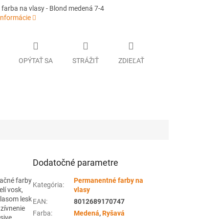
farba na vlasy - Blond medená 7-4
informácie
OPÝTAŤ SA
STRÁŽIŤ
ZDIEĽAŤ
Dodatočné parametre
ačné farby
Permanentné farby na
Kategória
:
lí vosk,
vlasy
vlasom lesk
EAN
:
8012689170747
nzívnenie
Farba
:
Medená
,
Ryšavá
sive