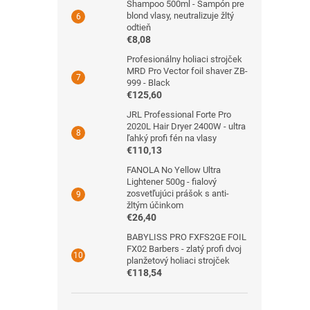
Shampoo 500ml - Šampón pre
blond vlasy, neutralizuje žltý
odtieň
€8,08
Profesionálny holiaci strojček
MRD Pro Vector foil shaver ZB-
999 - Black
€125,60
JRL Professional Forte Pro
2020L Hair Dryer 2400W - ultra
ľahký profi fén na vlasy
€110,13
FANOLA No Yellow Ultra
Lightener 500g - fialový
zosvetľujúci prášok s anti-
žltým účinkom
€26,40
BABYLISS PRO FXFS2GE FOIL
FX02 Barbers - zlatý profi dvoj
planžetový holiaci strojček
€118,54