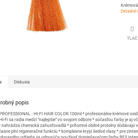
Krémová 
Detailné 
TLAČ
s
Diskusia
robný popis
PROFESSIONAL - HI-FI HAIR COLOR 100ml * profesionálne krémové oxid
i-Fi sa radia medzi "najlepšie" vo svojom odbore * súčasťou farby je aj vče
ý nahrádza chemická zahusťovadlá * prítomné obilné proteíny dodávajú 
časne plní regeneračné funkciu * komplexne kryjú šedivé vlasy * pre zinte
dovaného odtieňa sa odporúča používať domiešavačom farby BES Inten