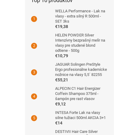
Top 10 produktov
WELLA Performance - Lak na
vlasy - extra silný R 500ml -
SET 3ks
€19,38
HELEN POWDER Silver
Intenzívny bezprašný melír na
vlasy pre studené blond
odtiene - 500g
€10,79
JAGUAR Solingen PreStyle
Ergo profesionálne kadernícke
nožnice na vlasy 5,5´ 82255
€55,21
ALPECIN C1 Hair Energizer
Coffein Shampoo 375ml -
šampón pre rast vlasov
€9,12
INTESA Forte Lak na vlasy
silne tužiaci 500ml AKCIA 3+1
€14
DESTIVII Hair Care Silver