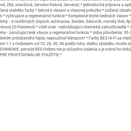
ová, žltá, oranžová, červeno-fialová, červená) * jednoduchá príprava a apli
čená stabilita farby * šetrná k vlasom a vlasovej pokožke * znížený obs
% * vyživujúce a regeneračné funkcie * komplexné krytie šedivých vlasov 
ómy: - 6 rastlinných (lopúch, echinacea, ženšen, ľubovník, morský dub, lipa
mínový (D-Pantenol) * včelí vosk - nahrádzajúci chemická zahusťovadlá * 
eíny - zaručujúci lesk vlasov a regeneračné funkciu * doba pôsobenia: 35 
bením priodzeného tepla, nepoužívať klimazon! * Farby BES Hi-Fi sa mieš
re 1:1 s Oxibesem vol 10, 20, 30, 40 podľa toho, akého výsledku chcete d
ORNENIE: peroxid BES Oxibes nie je súčasťou balenia a je nutné ho dokúp
 PRE PROFESIONÁLNE POUŽITIE *