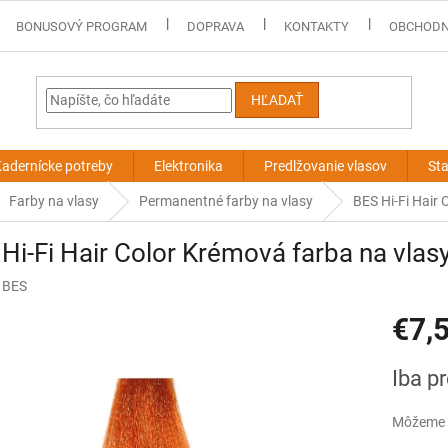
BONUSOVÝ PROGRAM
DOPRAVA
KONTAKTY
OBCHODN
HĽADAŤ
adernícke potreby
Elektronika
Predlžovanie vlasov
Sta
Farby na vlasy
Permanentné farby na vlasy
BES Hi-Fi Hair
Hi-Fi Hair Color Krémová farba na vlas
:
BES
€7,
Jednotk
Iba p
cena:
Môžeme d