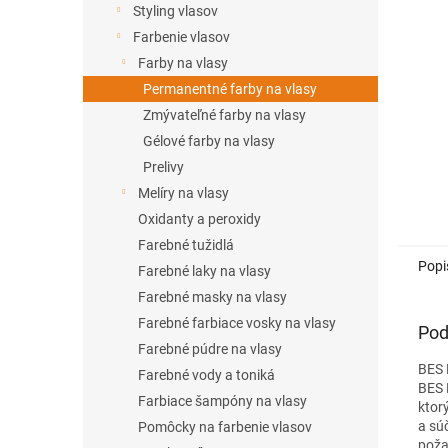
Styling vlasov
Farbenie vlasov
Farby na vlasy
Permanentné farby na vlasy
Zmývateľné farby na vlasy
Gélové farby na vlasy
Prelivy
Melíry na vlasy
Oxidanty a peroxidy
Farebné tužidlá
Popi
Farebné laky na vlasy
Farebné masky na vlasy
Farebné farbiace vosky na vlasy
Pod
Farebné púdre na vlasy
BES 
Farebné vody a toniká
BES H
Farbiace šampóny na vlasy
ktor
a sú
Pomôcky na farbenie vlasov
poža