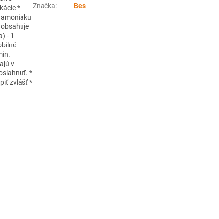
Značka
:
Bes
kácie *
ah amoniaku
* obsahuje
) - 1
obilné
min.
ajú v
osiahnuť. *
iť zvlášť *