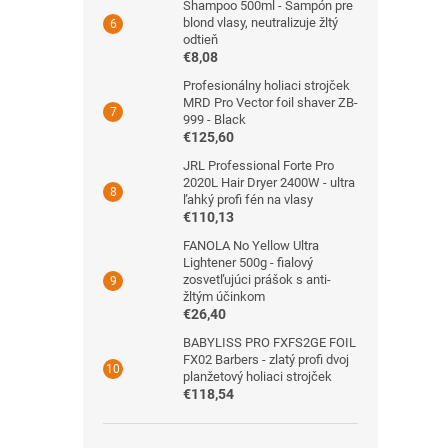
Shampoo 500ml - Šampón pre
blond vlasy, neutralizuje žltý
odtieň
€8,08
Profesionálny holiaci strojček
MRD Pro Vector foil shaver ZB-
999 - Black
€125,60
JRL Professional Forte Pro
2020L Hair Dryer 2400W - ultra
ľahký profi fén na vlasy
€110,13
FANOLA No Yellow Ultra
Lightener 500g - fialový
zosvetľujúci prášok s anti-
žltým účinkom
€26,40
BABYLISS PRO FXFS2GE FOIL
FX02 Barbers - zlatý profi dvoj
planžetový holiaci strojček
€118,54