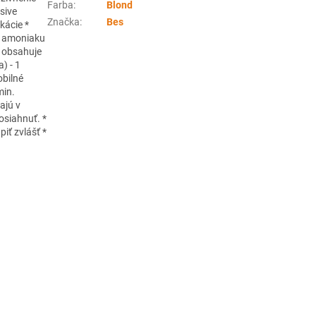
Farba
:
Blond
sive
Značka
:
Bes
kácie *
ah amoniaku
* obsahuje
) - 1
obilné
min.
ajú v
osiahnuť. *
iť zvlášť *