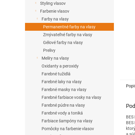
Styling vlasov
Farbenie vlasov
Farby na vlasy
Permanentné farby na vlasy
Zmývateľné farby na vlasy
Gélové farby na vlasy
Prelivy
Melíry na vlasy
Oxidanty a peroxidy
Farebné tužidlá
Farebné laky na vlasy
Popi
Farebné masky na vlasy
Farebné farbiace vosky na vlasy
Pod
Farebné púdre na vlasy
Farebné vody a toniká
BES 
Farbiace šampóny na vlasy
BES H
ktor
Pomôcky na farbenie vlasov
a sú