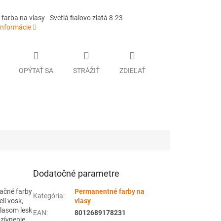
arba na vlasy - Svetlá fialovo zlatá 8-23
informácie
OPÝTAŤ SA
STRÁŽIŤ
ZDIEĽAŤ
Dodatočné parametre
ačné farby
Permanentné farby na
Kategória
:
lí vosk,
vlasy
vlasom lesk
EAN
:
8012689178231
nzívnenie