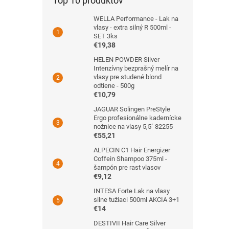
Top 10 produktov
WELLA Performance - Lak na
vlasy - extra silný R 500ml -
SET 3ks
€19,38
HELEN POWDER Silver
Intenzívny bezprašný melír na
vlasy pre studené blond
odtiene - 500g
€10,79
JAGUAR Solingen PreStyle
Ergo profesionálne kadernícke
nožnice na vlasy 5,5´ 82255
€55,21
ALPECIN C1 Hair Energizer
Coffein Shampoo 375ml -
šampón pre rast vlasov
€9,12
INTESA Forte Lak na vlasy
silne tužiaci 500ml AKCIA 3+1
€14
DESTIVII Hair Care Silver