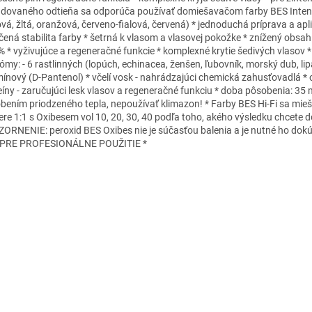
dovaného odtieňa sa odporúča používať domiešavačom farby BES Inten
ová, žltá, oranžová, červeno-fialová, červená) * jednoduchá príprava a apli
čená stabilita farby * šetrná k vlasom a vlasovej pokožke * znížený obs
% * vyživujúce a regeneračné funkcie * komplexné krytie šedivých vlasov 
ómy: - 6 rastlinných (lopúch, echinacea, ženšen, ľubovník, morský dub, lipa
mínový (D-Pantenol) * včelí vosk - nahrádzajúci chemická zahusťovadlá * 
eíny - zaručujúci lesk vlasov a regeneračné funkciu * doba pôsobenia: 35 
bením priodzeného tepla, nepoužívať klimazon! * Farby BES Hi-Fi sa mieš
re 1:1 s Oxibesem vol 10, 20, 30, 40 podľa toho, akého výsledku chcete d
ORNENIE: peroxid BES Oxibes nie je súčasťou balenia a je nutné ho dokúp
 PRE PROFESIONÁLNE POUŽITIE *