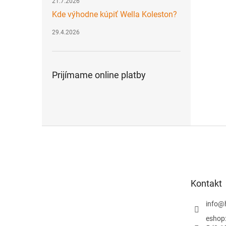
21.7.2026
Kde výhodne kúpiť Wella Koleston?
29.4.2026
Prijímame online platby
Z
á
p
ä
t
Kontakt
i
e
info
@
eshop