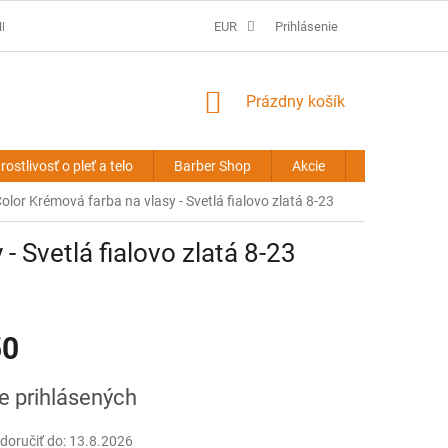
É PODMIENKY
PREDLŽOVANIE VLASOV - OBCHODNÉ PODMIENKY
EUR
Prihlásenie
NÁKUPNÝ
Prázdny košík
KOŠÍK
rostlivosť o pleť a telo
Barber Shop
Akcie
Novinky
Color Krémová farba na vlasy - Svetlá fialovo zlatá 8-23
- Svetlá fialovo zlatá 8-23
50
ová
re prihlásených
oručiť do:
13.8.2026