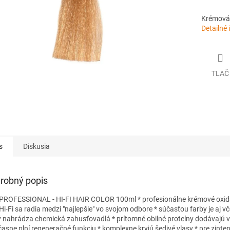
Krémová f
Detailné 
TLAČ
s
Diskusia
robný popis
PROFESSIONAL - HI-FI HAIR COLOR 100ml * profesionálne krémové oxid
i-Fi sa radia medzi "najlepšie" vo svojom odbore * súčasťou farby je aj vče
ý nahrádza chemická zahusťovadlá * prítomné obilné proteíny dodávajú 
časne plní regeneračné funkciu * komplexne kryjú šedivé vlasy * pre zinte