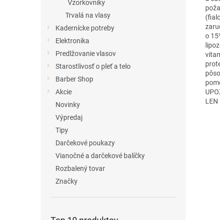
Vzorkovníky
poža
Trvalá na vlasy
(fial
zaru
Kadernícke potreby
o 15
Elektronika
lipoz
Predlžovanie vlasov
vita
prot
Starostlivosť o pleť a telo
pôso
Barber Shop
pome
UPOZ
Akcie
LEN
Novinky
Výpredaj
Tipy
Darčekové poukazy
Vianočné a darčekové balíčky
Rozbalený tovar
Značky