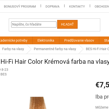
BONUSOVÝ PROGRAM
DOPRAVA
KONTAKTY
OBCHODN
HĽADAŤ
adernícke potreby
Elektronika
Predlžovanie vlasov
Sta
Farby na vlasy
Permanentné farby na vlasy
BES Hi-Fi Hair 
Hi-Fi Hair Color Krémová farba na vlasy 
 8-23
:
BES
€7,
Jednotk
Iba p
cena:
Môžeme d