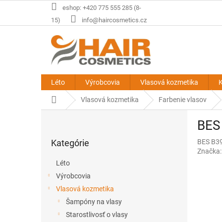
Prejsť
eshop: +420 775 555 285 (8-
na
15)
info@haircosmetics.cz
obsah
Léto
Výrobcovia
Vlasová kozmetika
K
Domov
Vlasová kozmetika
Farbenie vlasov
B
BES 
o
Preskočiť
č
Kategórie
BES B39
kategórie
n
Značka
ý
Léto
p
Výrobcovia
a
Vlasová kozmetika
n
e
Šampóny na vlasy
l
Starostlivosť o vlasy