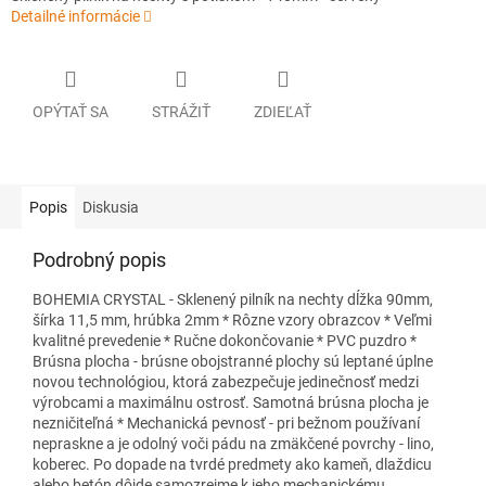
Detailné informácie
OPÝTAŤ SA
STRÁŽIŤ
ZDIEĽAŤ
Popis
Diskusia
Podrobný popis
BOHEMIA CRYSTAL - Sklenený pilník na nechty dĺžka 90mm,
šírka 11,5 mm, hrúbka 2mm * Rôzne vzory obrazcov * Veľmi
kvalitné prevedenie * Ručne dokončovanie * PVC puzdro *
Brúsna plocha - brúsne obojstranné plochy sú leptané úplne
novou technológiou, ktorá zabezpečuje jedinečnosť medzi
výrobcami a maximálnu ostrosť. Samotná brúsna plocha je
nezničiteľná * Mechanická pevnosť - pri bežnom používaní
nepraskne a je odolný voči pádu na zmäkčené povrchy - lino,
koberec. Po dopade na tvrdé predmety ako kameň, dlaždicu
alebo betón dôjde samozrejme k jeho mechanickému