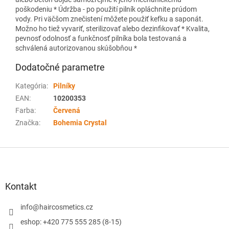
poškodeniu * Údržba - po použití pilník opláchnite prúdom
vody. Pri väčšom znečistení môžete použiť kefku a saponát.
Možno ho tiež vyvariť, sterilizovať alebo dezinfikovať * Kvalita,
pevnosť odolnosť a funkčnosť pilníka bola testovaná a
schválená autorizovanou skúšobňou *
Dodatočné parametre
Kategória
:
Pilníky
EAN
:
10200353
Farba
:
Červená
Značka
:
Bohemia Crystal
Z
á
p
ä
Kontakt
t
i
info
@
haircosmetics.cz
e
eshop: +420 775 555 285 (8-15)