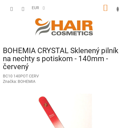
Prejsť
NÁKU
na
EUR
obsah
KOŠÍK
BOHEMIA CRYSTAL Sklenený pilník
na nechty s potiskom - 140mm -
červený
BC10 140POT CERV
Značka:
BOHEMIA