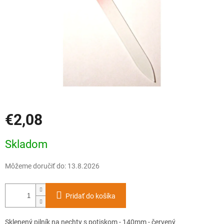
€2,08
Jednotková
Skladom
cena:
Môžeme doručiť do:
13.8.2026
Pridať do košíka
Sklenený pilník na nechty s potiskom - 140mm - červený