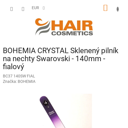
Prejsť
NÁKU
na
EUR
obsah
KOŠÍK
BOHEMIA CRYSTAL Sklenený pilník
na nechty Swarovski - 140mm -
fialový
BC37 140SW FIAL
Značka:
BOHEMIA