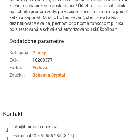
k jeho mechanickému poškodeniu * Údržba - po použití pilník
opláchnite prúdom vody. pri väčšom znečistení môžete použiť
kefku a saponát. Možno ho tiež vyvariť, sterilizovať alebo
dezinfikovať * Kvalita, pevnosť odolnosť a funkčnosť pilníka
bola testovaná a schválená autorizovanou skúšobňou *
Dodatočné parametre
Kategória
:
Pilníky
EAN
:
10200377
Farba
:
Fialová
Značka
:
Bohemia Crystal
Z
á
p
ä
Kontakt
t
i
info
@
haircosmetics.cz
e
eshop: +420 775 555 285 (8-15)