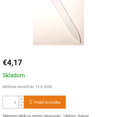
€4,17
Jednotková
Skladom
cena:
Môžeme doručiť do:
13.8.2026
Pridať do košíka
Sklenený pilník na nechty Swarovski - 140mm - fialový