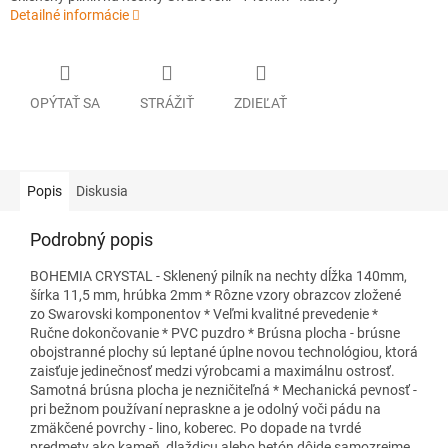
Detailné informácie
OPÝTAŤ SA
STRÁŽIŤ
ZDIEĽAŤ
Popis
Diskusia
Podrobný popis
BOHEMIA CRYSTAL - Sklenený pilník na nechty dĺžka 140mm,
šírka 11,5 mm, hrúbka 2mm * Rôzne vzory obrazcov zložené
zo Swarovski komponentov * Veľmi kvalitné prevedenie *
Ručne dokončovanie * PVC puzdro * Brúsna plocha - brúsne
obojstranné plochy sú leptané úplne novou technológiou, ktorá
zaisťuje jedinečnosť medzi výrobcami a maximálnu ostrosť.
Samotná brúsna plocha je nezničiteľná * Mechanická pevnosť -
pri bežnom používaní nepraskne a je odolný voči pádu na
zmäkčené povrchy - lino, koberec. Po dopade na tvrdé
predmety ako kameň, dlaždicu alebo betón dôjde samozrejme