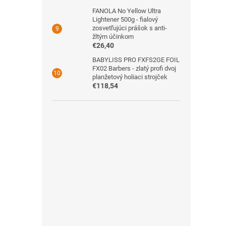
FANOLA No Yellow Ultra
Lightener 500g - fialový
zosvetľujúci prášok s anti-
žltým účinkom
€26,40
BABYLISS PRO FXFS2GE FOIL
FX02 Barbers - zlatý profi dvoj
planžetový holiaci strojček
€118,54