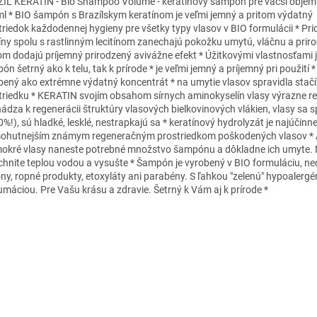
IL KERATIN - Bio Shampoo Volume - keratínový šampón pre väčší objem
l * BIO šampón s Brazílskym keratínom je veľmi jemný a pritom výdatný
triedok každodennej hygieny pre všetky typy vlasov v BIO formulácii * Pr
íny spolu s rastlinným lecitínom zanechajú pokožku umytú, vláčnu a priro
om dodajú príjemný prirodzený avivážne efekt * Úžitkovými vlastnosťami 
n šetrný ako k telu, tak k prírode * je veľmi jemný a príjemný pri použití 
bený ako extrémne výdatný koncentrát * na umytie vlasov spravidla stačí
triedku * KERATIN svojím obsahom sírnych aminokyselín vlasy výrazne re
ádza k regenerácii štruktúry vlasových bielkovinových vlákien, vlasy sa s
%!), sú hladké, lesklé, nestrapkajú sa * keratínový hydrolyzát je najúčinn
ohutnejším známym regeneračným prostriedkom poškodených vlasov * Ap
okré vlasy naneste potrebné množstvo šampónu a dôkladne ich umyte.
chnite teplou vodou a vysušte * Šampón je vyrobený v BIO formuláciu, n
kóny, ropné produkty, etoxyláty ani parabény. S ľahkou "zelenú" hypoalerg
umáciou. Pre Vašu krásu a zdravie. Šetrný k Vám aj k prírode *