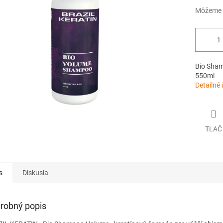
Môžeme d
Bio Sham
550ml
Detailné 
TLAČ
s
Diskusia
robný popis