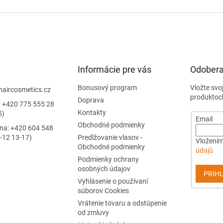
Informácie pre vás
Odobera
Bonusový program
Vložte svo
haircosmetics.cz
produktoc
Doprava
: +420 775 555 28
Kontakty
5)
Email
Obchodné podmienky
jna: +420 604 548
-12 13-17)
Predlžovanie vlasov -
Vložením
Obchodné podmienky
údajů
Podmienky ochrany
osobných údajov
PRIHL
Vyhlásenie o používaní
súborov Cookies
Vrátenie tovaru a odstúpenie
od zmluvy