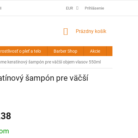
É PODMIENKY
PREDLŽOVANIE VLASOV - OBCHODNÉ PODMIENKY
EUR
Prihlásenie
NÁKUPNÝ
Prázdny košík
KOŠÍK
rostlivosť o pleť a telo
Barber Shop
Akcie
Novinky
e keratínový šampón pre väčší objem vlasov 550ml
tínový šampón pre väčší
,38
ová
dom