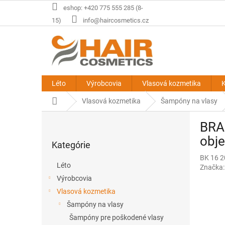
Prejsť
eshop: +420 775 555 285 (8-
na
15)
info@haircosmetics.cz
obsah
Léto
Výrobcovia
Vlasová kozmetika
K
Domov
Vlasová kozmetika
Šampóny na vlasy
B
BRA
o
Preskočiť
č
obj
Kategórie
kategórie
n
BK 16 
ý
Léto
Značka
p
Výrobcovia
a
Vlasová kozmetika
n
e
Šampóny na vlasy
l
Šampóny pre poškodené vlasy