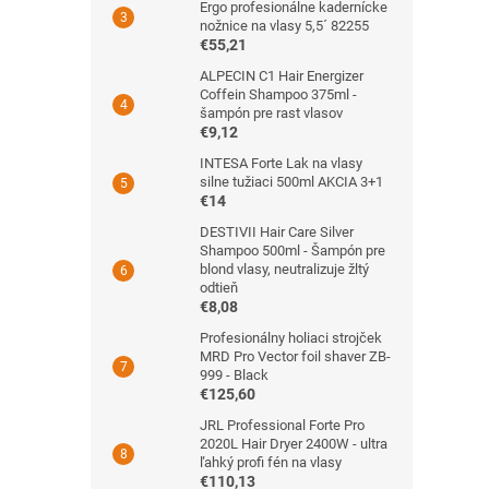
Ergo profesionálne kadernícke
nožnice na vlasy 5,5´ 82255
€55,21
ALPECIN C1 Hair Energizer
Coffein Shampoo 375ml -
šampón pre rast vlasov
€9,12
INTESA Forte Lak na vlasy
silne tužiaci 500ml AKCIA 3+1
€14
DESTIVII Hair Care Silver
Shampoo 500ml - Šampón pre
blond vlasy, neutralizuje žltý
odtieň
€8,08
Profesionálny holiaci strojček
MRD Pro Vector foil shaver ZB-
999 - Black
€125,60
JRL Professional Forte Pro
2020L Hair Dryer 2400W - ultra
ľahký profi fén na vlasy
€110,13