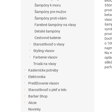
BRAZ
550m
Šampóny k moru
pros
Šampóny pre mužov
beta
Šampóny proti všám
vlas
šampó
Farebné šampóny na vlasy
vyro
Detské šampóny
pros
Cestovné balenie
Doch
o 100
Starostlivosť o vlasy
najm
Styling vlasov
Na m
Farbenie vlasov
oplá
sili
Trvalá na vlasy
parf
Kadernícke potreby
Elektronika
Predlžovanie vlasov
Starostlivosť o pleť a telo
Barber Shop
Akcie
Novinky