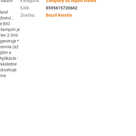
 vlasov
Kategória
:
Šampóny na objem vlasov
EAN
:
8595615720662
idané
Značka
:
Brazil Keratin
dzenú ,
je BIO
* šampón je
 len 2-3ml
generuje *
pevnia (až
ejším a
likácie :
 Následne
eobsahuje
énne