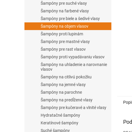
Šampóny pre suché vlasy
Šampóny na farbené vlasy
Šampóny pre biele a šedivé vlasy
Šampóny na objem vlasov
Šampóny proti lupinám
Šampóny pre mastné vlasy
Šampóny pre rast vlasov
Šampóny proti vypadávaniu vlasov
Šampóny na uhladenie a narovnanie
vlasov
Šampóny na citlivú pokožku
Šampóny na jemné vlasy
Šampóny na parochne
Šampóny na predĺžené vlasy
Popi
Šampóny pre kučeravé a vlnité vlasy
Hydratačné šampóny
Pod
Keratínové šampóny
Suché šampóny