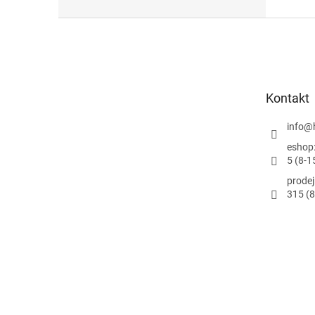
Z
á
p
ä
t
Kontakt
i
e
info
@
eshop
5 (8-1
prode
315 (8