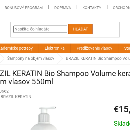
BONUSOVÝ PROGRAM
DOPRAVA
KONTAKTY
OBCHODN
HĽADAŤ
adernícke potreby
Elektronika
Predlžovanie vlasov
Sta
Šampóny na objem vlasov
BRAZIL KERATIN Bio Shampoo Volum
ZIL KERATIN Bio Shampoo Volume kera
em vlasov 550ml
20662
:
BRAZIL KERATIN
€15
Jednotk
Skla
cena: