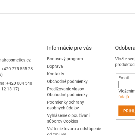
Informácie pre vás
Odobera
Bonusový program
Vložte svo
haircosmetics.cz
produktoc
Doprava
: +420 775 555 28
Kontakty
5)
Email
Obchodné podmienky
jna: +420 604 548
-12 13-17)
Predlžovanie vlasov -
Vložením
Obchodné podmienky
údajů
Podmienky ochrany
osobných údajov
PRIHL
Vyhlásenie o používaní
súborov Cookies
Vrátenie tovaru a odstúpenie
od zmluvy