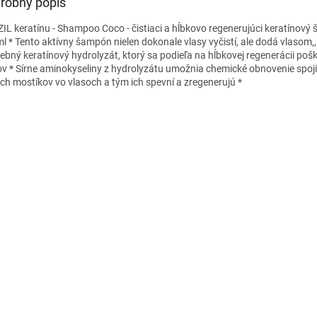
robný popis
IL keratínu - Shampoo Coco - čistiaci a hĺbkovo regenerujúci keratínov
l * Tento aktívny šampón nielen dokonale vlasy vyčistí, ale dodá vlasom,,
rebný keratínový hydrolyzát, ktorý sa podieľa na hĺbkovej regenerácii po
ov * Sírne aminokyseliny z hydrolyzátu umožnia chemické obnovenie spoj
ych mostíkov vo vlasoch a tým ich spevní a zregenerujú *