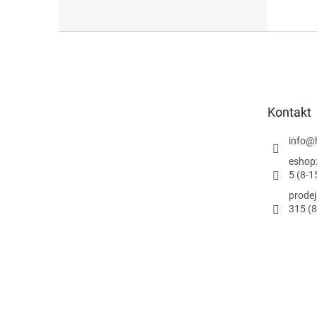
Z
á
p
ä
t
Kontakt
i
e
info
@
eshop
5 (8-1
prode
315 (8