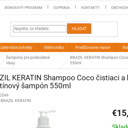
BONUSOVÝ PROGRAM
DOPRAVA
KONTAKTY
OBCHODN
HĽADAŤ
adernícke potreby
Elektronika
Predlžovanie vlasov
Sta
Šampóny pre poškodené
BRAZIL KERATIN Shampoo Coco či
vlasy
550ml
IL KERATIN Shampoo Coco čistiaci a h
atínový šampón 550ml
20549
:
BRAZIL KERATIN
€15
Jednotk
Skla