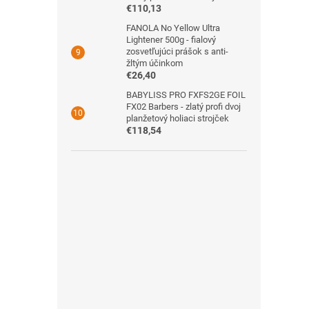
€110,13
FANOLA No Yellow Ultra
Lightener 500g - fialový
zosvetľujúci prášok s anti-
žltým účinkom
€26,40
BABYLISS PRO FXFS2GE FOIL
FX02 Barbers - zlatý profi dvoj
planžetový holiaci strojček
€118,54