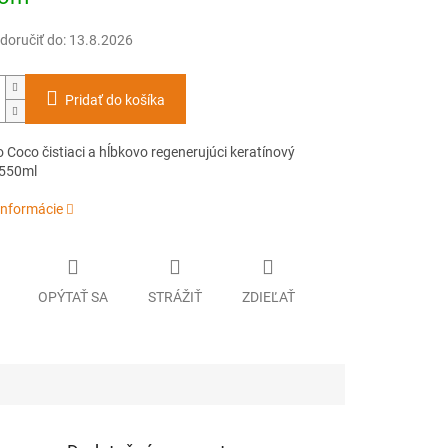
oručiť do:
13.8.2026
Pridať do košíka
Coco čistiaci a hĺbkovo regenerujúci keratínový
550ml
informácie
OPÝTAŤ SA
STRÁŽIŤ
ZDIEĽAŤ