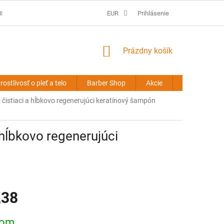
É PODMIENKY
PREDLŽOVANIE VLASOV - OBCHODNÉ PODMIENKY
EUR
Prihlásenie
NÁKUPNÝ
Prázdny košík
KOŠÍK
rostlivosť o pleť a telo
Barber Shop
Akcie
Novinky
stiaci a hĺbkovo regenerujúci keratínový šampón
ĺbkovo regenerujúci
,38
ová
dom