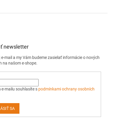
ť newsletter
j e-mail a my Vám budeme zasielať informácie o nových
h na našom e-shope.
 e-mailu souhlasíte s
podmínkami ochrany osobních
ÁSIŤ SA