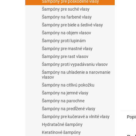
l
Šampóny pre poškodené vlasy
Šampóny pre suché vlasy
Šampóny na farbené vlasy
Šampóny pre biele a šedivé vlasy
Šampóny na objem vlasov
Šampóny proti lupinám
Šampóny pre mastné vlasy
Šampóny pre rast vlasov
Šampóny proti vypadávaniu vlasov
Šampóny na uhladenie a narovnanie
vlasov
Šampóny na citlivú pokožku
Šampóny na jemné vlasy
Šampóny na parochne
Šampóny na predĺžené vlasy
Šampóny pre kučeravé a vlnité vlasy
Popi
Hydratačné šampóny
Keratínové šampóny