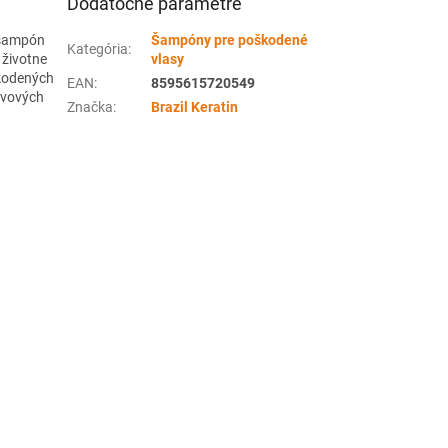
Dodatočné parametre
ý šampón
Šampóny pre poškodené
Kategória
:
 životne
vlasy
škodených
EAN
:
8595615720549
ivových
Značka
:
Brazil Keratin