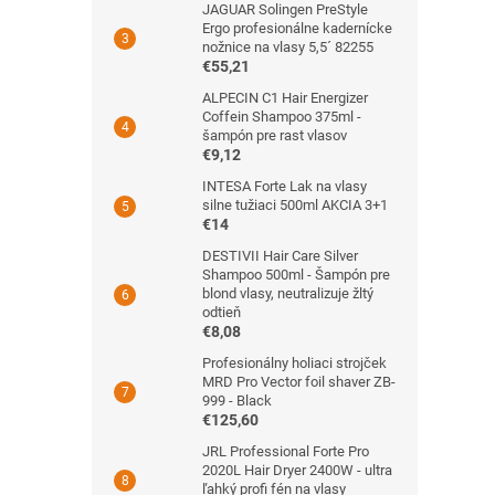
JAGUAR Solingen PreStyle
Ergo profesionálne kadernícke
nožnice na vlasy 5,5´ 82255
€55,21
ALPECIN C1 Hair Energizer
Coffein Shampoo 375ml -
šampón pre rast vlasov
€9,12
INTESA Forte Lak na vlasy
silne tužiaci 500ml AKCIA 3+1
€14
DESTIVII Hair Care Silver
Shampoo 500ml - Šampón pre
blond vlasy, neutralizuje žltý
odtieň
€8,08
Profesionálny holiaci strojček
MRD Pro Vector foil shaver ZB-
999 - Black
€125,60
JRL Professional Forte Pro
2020L Hair Dryer 2400W - ultra
ľahký profi fén na vlasy