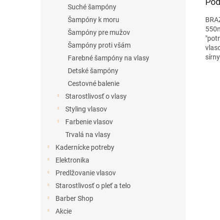
Pod
Suché šampóny
BRAZ
Šampóny k moru
550m
Šampóny pre mužov
"pot
Šampóny proti všám
vlas
sírn
Farebné šampóny na vlasy
Detské šampóny
Cestovné balenie
Starostlivosť o vlasy
Styling vlasov
Farbenie vlasov
Trvalá na vlasy
Kadernícke potreby
Elektronika
Predlžovanie vlasov
Starostlivosť o pleť a telo
Barber Shop
Akcie