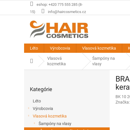
Prejsť
eshop: +420 775 555 285 (8-
na
15)
info@haircosmetics.cz
obsah
Léto
Výrobcovia
Vlasová kozmetika
K
Vlasová
Šampóny na
Domov
kozmetika
vlasy
B
BRAZ
o
Preskočiť
č
ker
Kategórie
kategórie
n
BK 10 
ý
Léto
Značka
p
Výrobcovia
a
Vlasová kozmetika
n
e
Šampóny na vlasy