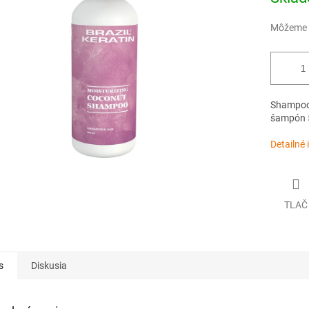
cena:
Môžeme d
Shampoo 
šampón 
Detailné 
TLAČ
s
Diskusia