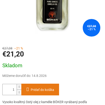
€27,08
–21 %
€27,08
–21 %
€21,20
Jednotková
Skladom
cena:
Môžeme doručiť do:
14.8.2026
Pridať do košíka
Vysoko kvalitný čistý olej z kamélie BÖKER vyrábaný podľa