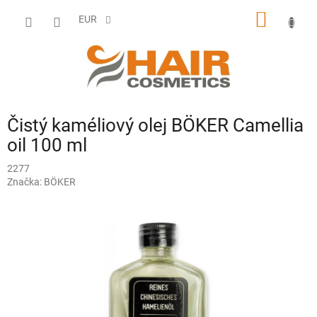
Prejsť
NÁKU
na
EUR
obsah
KOŠÍK
Čistý kaméliový olej BÖKER Camellia
oil 100 ml
2277
Značka:
BÖKER