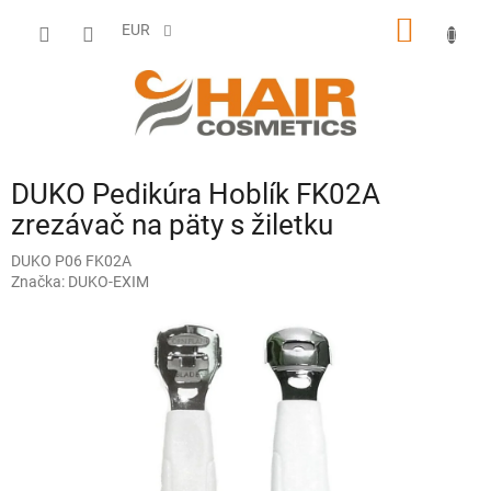
Prejsť
NÁKU
na
EUR
obsah
KOŠÍK
DUKO Pedikúra Hoblík FK02A
zrezávač na päty s žiletku
DUKO P06 FK02A
Značka:
DUKO-EXIM