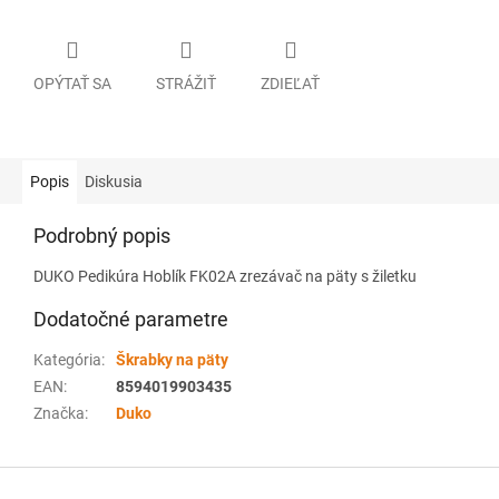
OPÝTAŤ SA
STRÁŽIŤ
ZDIEĽAŤ
Popis
Diskusia
Podrobný popis
DUKO Pedikúra Hoblík FK02A zrezávač na päty s žiletku
Dodatočné parametre
Kategória
:
Škrabky na päty
EAN
:
8594019903435
Značka
:
Duko
Z