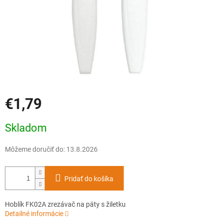
€1,79
Jednotková
Skladom
cena:
Môžeme doručiť do:
13.8.2026
Pridať do košíka
Hoblík FK02A zrezávač na päty s žiletku
Detailné informácie