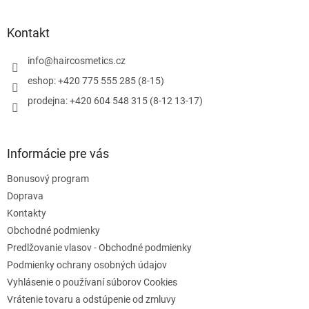
á
p
ä
Kontakt
t
i
info
@
haircosmetics.cz
e
eshop: +420 775 555 285 (8-15)
prodejna: +420 604 548 315 (8-12 13-17)
Informácie pre vás
Bonusový program
Doprava
Kontakty
Obchodné podmienky
Predlžovanie vlasov - Obchodné podmienky
Podmienky ochrany osobných údajov
Vyhlásenie o používaní súborov Cookies
Vrátenie tovaru a odstúpenie od zmluvy