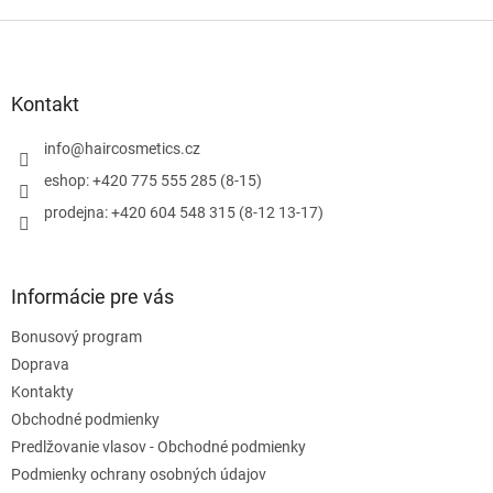
Z
á
p
ä
Kontakt
t
i
info
@
haircosmetics.cz
e
eshop: +420 775 555 285 (8-15)
prodejna: +420 604 548 315 (8-12 13-17)
Informácie pre vás
Bonusový program
Doprava
Kontakty
Obchodné podmienky
Predlžovanie vlasov - Obchodné podmienky
Podmienky ochrany osobných údajov