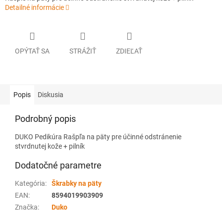
Detailné informácie
OPÝTAŤ SA
STRÁŽIŤ
ZDIEĽAŤ
Popis
Diskusia
Podrobný popis
DUKO Pedikúra Rašpľa na päty pre účinné odstránenie
stvrdnutej kože + pilník
Dodatočné parametre
Kategória
:
Škrabky na päty
EAN
:
8594019903909
Značka
:
Duko