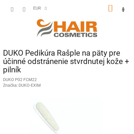
Prejsť
NÁKU
na
EUR
obsah
KOŠÍK
DUKO Pedikúra Rašple na päty pre
účinné odstránenie stvrdnutej kože +
pilník
DUKO P02 FCM22
Značka:
DUKO-EXIM