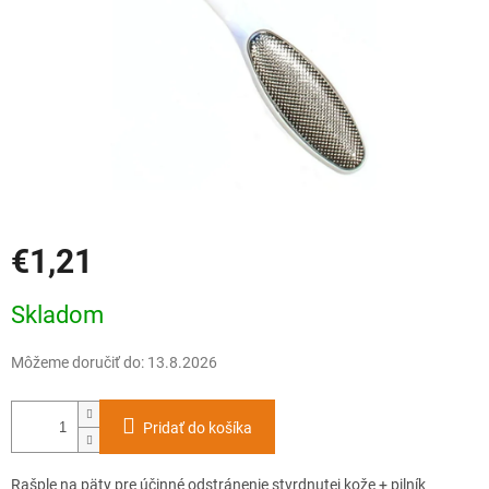
€1,21
Jednotková
Skladom
cena:
Môžeme doručiť do:
13.8.2026
Pridať do košíka
Rašple na päty pre účinné odstránenie stvrdnutej kože + pilník