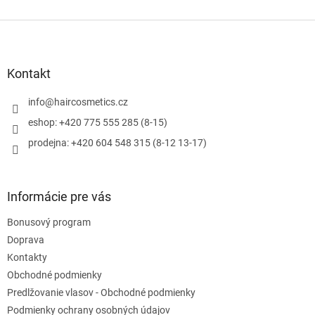
Z
á
p
ä
Kontakt
t
i
info
@
haircosmetics.cz
e
eshop: +420 775 555 285 (8-15)
prodejna: +420 604 548 315 (8-12 13-17)
Informácie pre vás
Bonusový program
Doprava
Kontakty
Obchodné podmienky
Predlžovanie vlasov - Obchodné podmienky
Podmienky ochrany osobných údajov