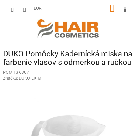
Prejsť
NÁKU
na
EUR
obsah
KOŠÍK
DUKO Pomôcky Kadernícká miska na
farbenie vlasov s odmerkou a ručkou
POM 13 6307
Značka:
DUKO-EXIM