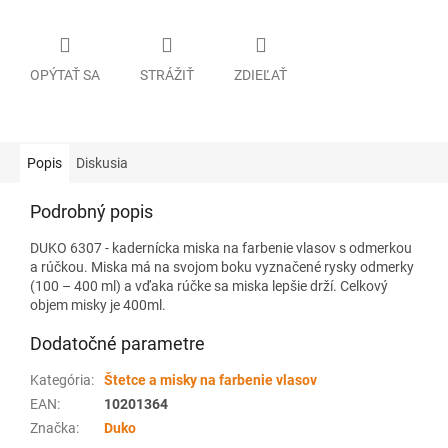
OPÝTAŤ SA
STRÁŽIŤ
ZDIEĽAŤ
Popis
Diskusia
Podrobný popis
DUKO 6307 - kadernícka miska na farbenie vlasov s odmerkou
a rúčkou. Miska má na svojom boku vyznačené rysky odmerky
(100 – 400 ml) a vďaka rúčke sa miska lepšie drží. Celkový
objem misky je 400ml.
Dodatočné parametre
Kategória
:
Štetce a misky na farbenie vlasov
EAN
:
10201364
Značka
:
Duko