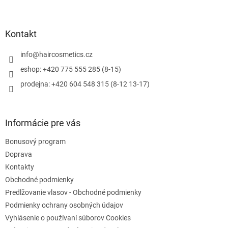
á
p
ä
Kontakt
t
i
info
@
haircosmetics.cz
e
eshop: +420 775 555 285 (8-15)
prodejna: +420 604 548 315 (8-12 13-17)
Informácie pre vás
Bonusový program
Doprava
Kontakty
Obchodné podmienky
Predlžovanie vlasov - Obchodné podmienky
Podmienky ochrany osobných údajov
Vyhlásenie o používaní súborov Cookies