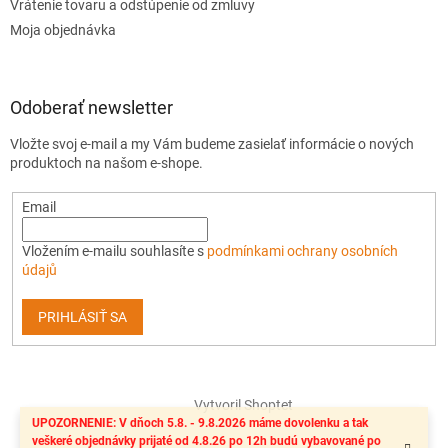
Vrátenie tovaru a odstúpenie od zmluvy
Moja objednávka
Odoberať newsletter
Vložte svoj e-mail a my Vám budeme zasielať informácie o nových
produktoch na našom e-shope.
Email
Vložením e-mailu souhlasíte s
podmínkami ochrany osobních
údajů
PRIHLÁSIŤ SA
Vytvoril Shoptet
UPOZORNENIE: V dňoch 5.8. - 9.8.2026 máme dovolenku a tak
veškeré objednávky prijaté od 4.8.26 po 12h budú vybavované po