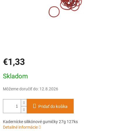
€1,33
Jednotková
Skladom
cena:
Môžeme doručiť do:
12.8.2026
Pridať do košíka
Kadernícke silikónové gumičky 27g 127ks
Detailné informácie