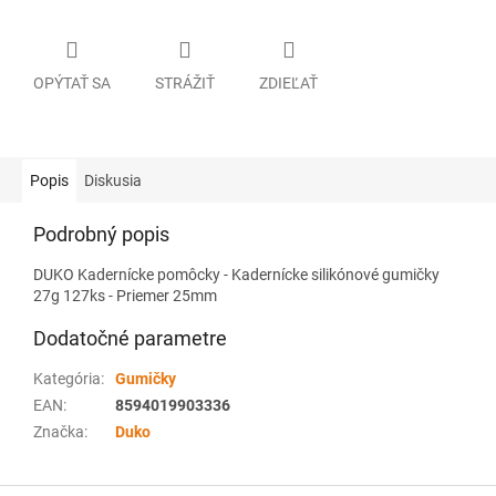
OPÝTAŤ SA
STRÁŽIŤ
ZDIEĽAŤ
Popis
Diskusia
Podrobný popis
DUKO Kadernícke pomôcky - Kadernícke silikónové gumičky
27g 127ks - Priemer 25mm
Dodatočné parametre
Kategória
:
Gumičky
EAN
:
8594019903336
Značka
:
Duko
Z