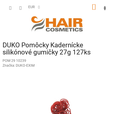
Prejsť
NÁKU
na
EUR
obsah
KOŠÍK
DUKO Pomôcky Kadernícke
silikónové gumičky 27g 127ks
POM 29 10239
Značka:
DUKO-EXIM