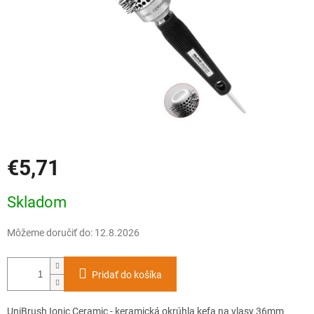
€5,71
Jednotková
Skladom
cena:
Môžeme doručiť do:
12.8.2026
Pridať do košíka
UniBrush Ionic Ceramic - keramická okrúhla kefa na vlasy 36mm