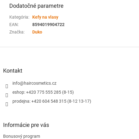
Dodatočné parametre
Kategória
:
Kefy na vlasy
EAN
:
8594019904722
Značka
:
Duko
Z
á
p
ä
Kontakt
t
i
info
@
haircosmetics.cz
e
eshop: +420 775 555 285 (8-15)
prodejna: +420 604 548 315 (8-12 13-17)
Informácie pre vás
Bonusový program