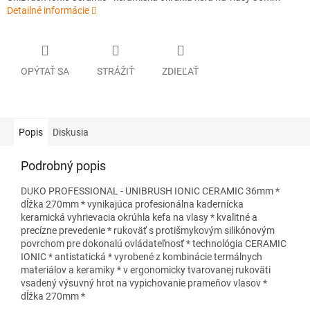
Detailné informácie
OPÝTAŤ SA
STRÁŽIŤ
ZDIEĽAŤ
Popis
Diskusia
Podrobný popis
DUKO PROFESSIONAL - UNIBRUSH IONIC CERAMIC 36mm *
dĺžka 270mm * vynikajúca profesionálna kadernícka
keramická vyhrievacia okrúhla kefa na vlasy * kvalitné a
precízne prevedenie * rukoväť s protišmykovým silikónovým
povrchom pre dokonalú ovládateľnosť * technológia CERAMIC
IONIC * antistatická * vyrobené z kombinácie termálnych
materiálov a keramiky * v ergonomicky tvarovanej rukoväti
vsadený výsuvný hrot na vypichovanie prameňov vlasov *
dĺžka 270mm *