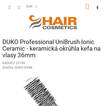
Prejsť
NÁKU
na
EUR
obsah
KOŠÍK
DUKO Professional UniBrush Ionic
Ceramic - keramická okrúhla kefa na
vlasy 36mm
04DUKO 20196
Značka:
DUKO-EXIM