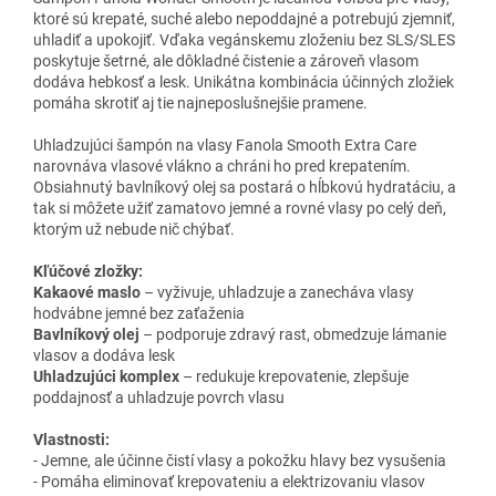
ktoré sú krepaté, suché alebo nepoddajné a potrebujú zjemniť,
uhladiť a upokojiť. Vďaka vegánskemu zloženiu bez SLS/SLES
poskytuje šetrné, ale dôkladné čistenie a zároveň vlasom
dodáva hebkosť a lesk. Unikátna kombinácia účinných zložiek
pomáha skrotiť aj tie najneposlušnejšie pramene.
Uhladzujúci šampón na vlasy Fanola Smooth Extra Care
narovnáva vlasové vlákno a chráni ho pred krepatením.
Obsiahnutý bavlníkový olej sa postará o hĺbkovú hydratáciu, a
tak si môžete užiť zamatovo jemné a rovné vlasy po celý deň,
ktorým už nebude nič chýbať.
Kľúčové zložky:
Kakaové maslo
– vyživuje, uhladzuje a zanecháva vlasy
hodvábne jemné bez zaťaženia
Bavlníkový olej
– podporuje zdravý rast, obmedzuje lámanie
vlasov a dodáva lesk
Uhladzujúci komplex
– redukuje krepovatenie, zlepšuje
poddajnosť a uhladzuje povrch vlasu
Vlastnosti:
- Jemne, ale účinne čistí vlasy a pokožku hlavy bez vysušenia
- Pomáha eliminovať krepovateniu a elektrizovaniu vlasov