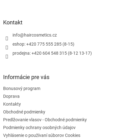
Z
á
p
ä
Kontakt
t
i
info
@
haircosmetics.cz
e
eshop: +420 775 555 285 (8-15)
prodejna: +420 604 548 315 (8-12 13-17)
Informácie pre vás
Bonusový program
Doprava
Kontakty
Obchodné podmienky
Predlžovanie vlasov - Obchodné podmienky
Podmienky ochrany osobných údajov
Vyhlásenie o používaní súborov Cookies