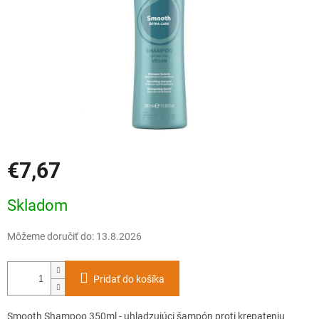
€7,67
Jednotková
Skladom
cena:
Môžeme doručiť do:
13.8.2026
Pridať do košíka
Smooth Shampoo 350ml - uhladzujúci šampón proti krepateniu