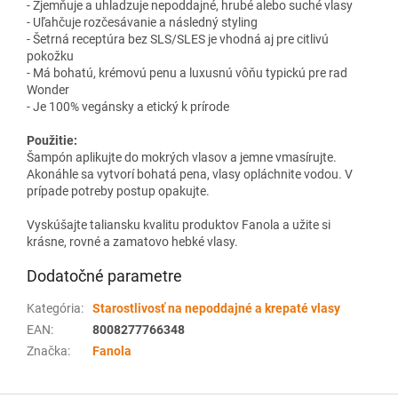
- Zjemňuje a uhladzuje nepoddajné, hrubé alebo suché vlasy
- Uľahčuje rozčesávanie a následný styling
- Šetrná receptúra ​​bez SLS/SLES je vhodná aj pre citlivú
pokožku
- Má bohatú, krémovú penu a luxusnú vôňu typickú pre rad
Wonder
- Je 100% vegánsky a etický k prírode
Použitie:
Šampón aplikujte do mokrých vlasov a jemne vmasírujte.
Akonáhle sa vytvorí bohatá pena, vlasy opláchnite vodou. V
prípade potreby postup opakujte.
Vyskúšajte taliansku kvalitu produktov Fanola a užite si
krásne, rovné a zamatovo hebké vlasy.
Dodatočné parametre
Kategória
:
Starostlivosť na nepoddajné a krepaté vlasy
EAN
:
8008277766348
Značka
:
Fanola