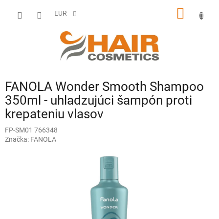
Prejsť
NÁKU
na
EUR
obsah
KOŠÍK
FANOLA Wonder Smooth Shampoo
350ml - uhladzujúci šampón proti
krepateniu vlasov
FP-SM01 766348
Značka:
FANOLA