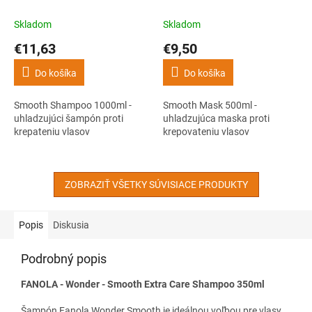
uhladzujúci šampón proti
maska proti krepovateniu
krepateniu vlasov
vlasov
Skladom
Skladom
€11,63
€9,50
Do košíka
Do košíka
Smooth Shampoo 1000ml -
Smooth Mask 500ml -
uhladzujúci šampón proti
uhladzujúca maska ​​proti
krepateniu vlasov
krepovateniu vlasov
ZOBRAZIŤ VŠETKY SÚVISIACE PRODUKTY
Popis
Diskusia
Podrobný popis
FANOLA - Wonder - Smooth Extra Care Shampoo 350ml
Šampón Fanola Wonder Smooth je ideálnou voľbou pre vlasy,