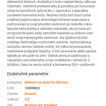
sklenených blokoch, dochádza k tomu najmenšiemu odbrusu
materiálu. Obdobné profesionality je potrebná pri honovanie
ostrie na kameňoch (pôvod len v Japonsku) a špeciálne
zarobené honovania kožu. Nožnice môžu byť touto ručné
tradičné majstrovskou technológií Ostrenie opakovane a
zachovávajú si svoje pôvodné vlastnosti po niekoľko rokov.
Navyše nedochádza k zahriatiu materiálu, ako je tomu pri
strojovom brúsení, kedy zahriatím materiál na tenkom ostrí
stratí svoje metalurgické vlastnosti. Iba špičkoví brúsiči
ovládajú technológiu vnútorného ostrenia. Samozrejme je
súčasťou servisu čistenie nožníc, ich odborné premazanie,
nastavenie predpätia čepeľou, či ich narovnanie alebo oprava
špičiek po ich páde na zem. Všetok servis je zaisťovaný s
najväčšou starostlivosťou a bez omeškania v lehote do 2
týždňov. Cena za servis nožníc a brúsenie je 52€ + poštovné.
Dodatočné parametre
Kategória
:
Nožnice na vlasy For Barbers
EAN
:
10200822
Značka
:
Hasami
Veľkosť
:
5,5''
Typ
:
Nožnice pre pravákov