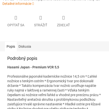
Detailné informácie
OPÝTAŤ SA
STRÁŽIŤ
ZDIEĽAŤ
Popis
Diskusia
Podrobný popis
Hasami Japan - Premium VCR 5,5
Profesionálne japonské kadernícke nožnice 14,5 cm * Ľahké
nožnice s tenkým ostrím * Ergonomický tvar pre dokonalé
držanie * Takáto kompenzácia tvar nožníc uvoľňuje napätie
ruky najmä v lakťovej a ramennej časti * Vďaka tenkým
čepeliam sú nožnice veľmi ľahké a vhodné pre precíznu prácu *
Nastaviteľný aretačná skrutka s protišmykovou podložkou
zaisťujúce trvalé správne nastavenie * Hladké ostrie pre kĺzavé
strihy * Nožnice vhodné pre všetky strihacie techniky *