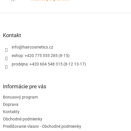
Z
á
p
ä
Kontakt
t
i
info
@
haircosmetics.cz
e
eshop: +420 775 555 285 (8-15)
prodejna: +420 604 548 315 (8-12 13-17)
Informácie pre vás
Bonusový program
Doprava
Kontakty
Obchodné podmienky
Predlžovanie vlasov - Obchodné podmienky