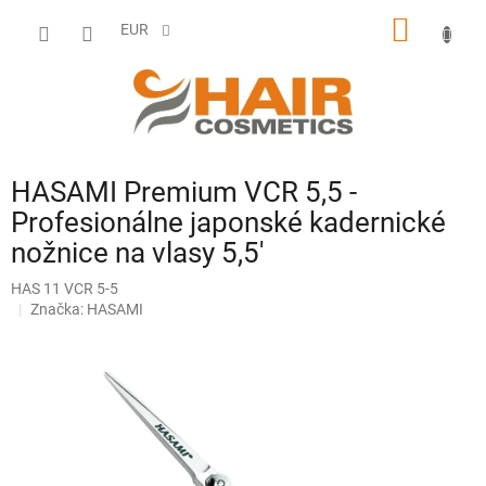
Prejsť
NÁKU
na
EUR
obsah
KOŠÍK
HASAMI Premium VCR 5,5 -
Profesionálne japonské kadernické
nožnice na vlasy 5,5'
HAS 11 VCR 5-5
Značka:
HASAMI