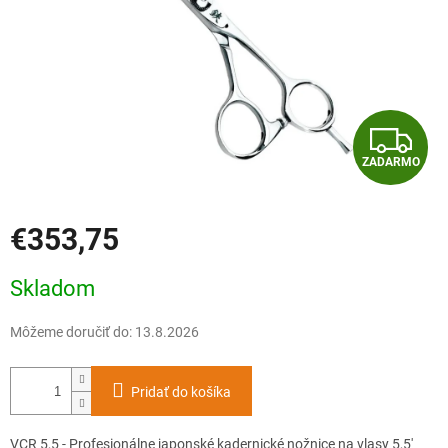
Z
ZADARMO
A
D
€353,75
A
Jednotková
Skladom
cena:
R
Môžeme doručiť do:
13.8.2026
M
O
Pridať do košíka
VCR 5,5 - Profesionálne japonské kadernické nožnice na vlasy 5,5'