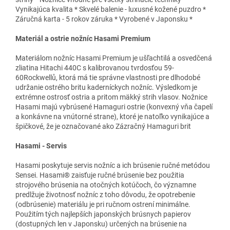
Vynikajúca kvalita * Skvelé balenie - luxusné kožené puzdro *
Záručná karta - 5 rokov záruka * Vyrobené v Japonsku *
Materiál a ostrie nožníc Hasami Premium
Materiálom nožníc Hasami Premium je ušľachtilá a osvedčená
zliatina Hitachi 440C s kalibrovanou tvrdosťou 59-
60Rockwellů, ktorá má tie správne vlastnosti pre dlhodobé
udržanie ostrého britu kaderníckych nožníc. Výsledkom je
extrémne ostrosť ostria a pritom mäkký strih vlasov. Nožnice
Hasami majú vybrúsené Hamaguri ostrie (konvexný vňa čapelí
a konkávne na vnútorné strane), ktoré je natoľko vynikajúce a
špičkové, že je označované ako Zázračný Hamaguri brit
Hasami - Servis
Hasami poskytuje servis nožníc a ich brúsenie ručné metódou
Sensei. Hasami® zaisťuje ručné brúsenie bez použitia
strojového brúsenia na otočných kotúčoch, čo významne
predlžuje životnosť nožníc z toho dôvodu, že opotrebenie
(odbrúsenie) materiálu je pri ručnom ostrení minimálne.
Použitím tých najlepších japonských brúsnych papierov
(dostupných len v Japonsku) určených na brúsenie na