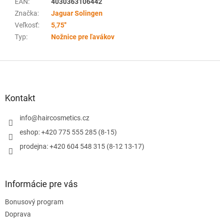
EAN
:
4030363106442
Značka
:
Jaguar Solingen
Veľkosť
:
5,75''
Typ
:
Nožnice pre ľavákov
Z
á
p
ä
Kontakt
t
i
info
@
haircosmetics.cz
e
eshop: +420 775 555 285 (8-15)
prodejna: +420 604 548 315 (8-12 13-17)
Informácie pre vás
Bonusový program
Doprava