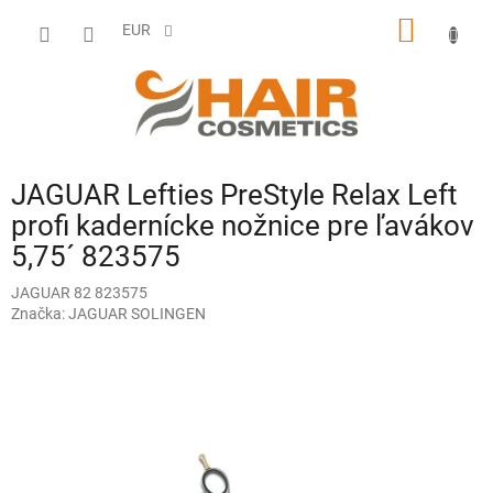
Prejsť
NÁKU
na
EUR
obsah
KOŠÍK
JAGUAR Lefties PreStyle Relax Left
profi kadernícke nožnice pre ľavákov
5,75´ 823575
JAGUAR 82 823575
Značka:
JAGUAR SOLINGEN