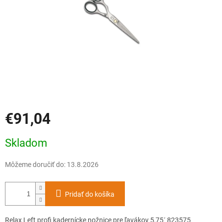
€91,04
Jednotková
Skladom
cena:
Môžeme doručiť do:
13.8.2026
Pridať do košíka
Relax Left profi kadernícke nožnice pre ľavákov 5,75´ 823575