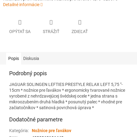
Detailné informácie
OPÝTAŤ SA
STRÁŽIŤ
ZDIEĽAŤ
Popis
Diskusia
Podrobný popis
JAGUAR SOLINGEN LEFTIES PRESTYLE RELAX LEFT 5,75 "-
15cm * nožnice pre ľavákov * ergonomicky tvarované nožnice
vyrobené z nehrdzavejúcej švédskej ocele * jedna strana s
mikroozubením druhá hladká * posunutý palec * vhodné pre
začiatočníkov * satinová povrchová úprava *
Dodatočné parametre
Kategória
:
Nožnice pre ľavákov