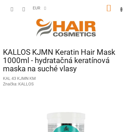
Prejsť
NÁKU
na
EUR
obsah
KOŠÍK
KALLOS KJMN Keratin Hair Mask
1000ml - hydratačná keratínová
maska na suché vlasy
KAL 43 KJMN KM
Značka:
KALLOS