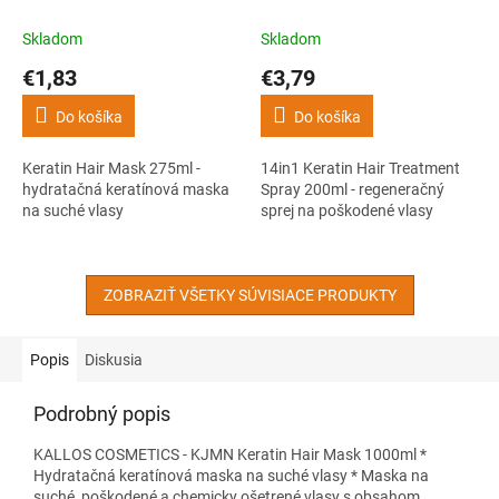
keratínová maska na suché
Spray 200ml - regeneračný
vlasy
sprej na poškodené vlasy
Skladom
Skladom
€1,83
€3,79
Do košíka
Do košíka
Keratin Hair Mask 275ml -
14in1 Keratin Hair Treatment
hydratačná keratínová maska
Spray 200ml - regeneračný
na suché vlasy
sprej na poškodené vlasy
ZOBRAZIŤ VŠETKY SÚVISIACE PRODUKTY
Popis
Diskusia
Podrobný popis
KALLOS COSMETICS - KJMN Keratin Hair Mask 1000ml *
Hydratačná keratínová maska na suché vlasy * Maska na
suché, poškodené a chemicky ošetrené vlasy s obsahom