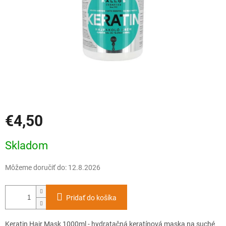
€4,50
Jednotková
Skladom
cena:
Môžeme doručiť do:
12.8.2026
Pridať do košíka
Keratin Hair Mask 1000ml - hydratačná keratínová maska na suché