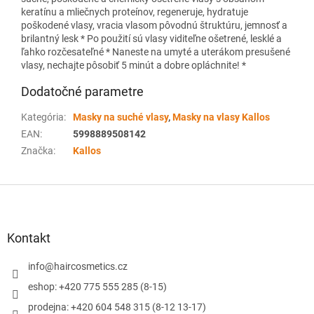
keratínu a mliečnych proteínov, regeneruje, hydratuje
poškodené vlasy, vracia vlasom pôvodnú štruktúru, jemnosť a
brilantný lesk * Po použití sú vlasy viditeľne ošetrené, lesklé a
ľahko rozčesateľné * Naneste na umyté a uterákom presušené
vlasy, nechajte pôsobiť 5 minút a dobre opláchnite! *
Dodatočné parametre
Kategória
:
Masky na suché vlasy
,
Masky na vlasy Kallos
EAN
:
5998889508142
Značka
:
Kallos
Z
á
p
ä
Kontakt
t
i
info
@
haircosmetics.cz
e
eshop: +420 775 555 285 (8-15)
prodejna: +420 604 548 315 (8-12 13-17)