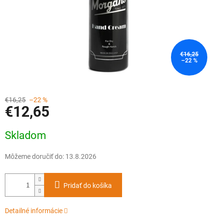
€16,25
–22 %
€16,25
–22 %
€12,65
Jednotková
Skladom
cena:
Môžeme doručiť do:
13.8.2026
Pridať do košíka
Detailné informácie