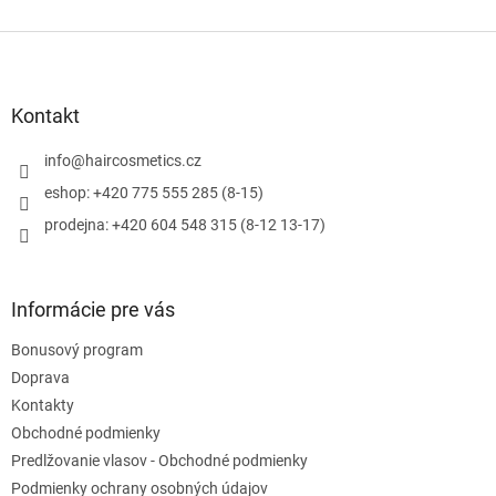
Z
á
p
ä
Kontakt
t
i
info
@
haircosmetics.cz
e
eshop: +420 775 555 285 (8-15)
prodejna: +420 604 548 315 (8-12 13-17)
Informácie pre vás
Bonusový program
Doprava
Kontakty
Obchodné podmienky
Predlžovanie vlasov - Obchodné podmienky
Podmienky ochrany osobných údajov