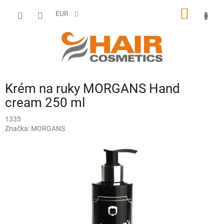
Prejsť
NÁKU
na
EUR
obsah
KOŠÍK
Krém na ruky MORGANS Hand
cream 250 ml
1335
Značka:
MORGANS