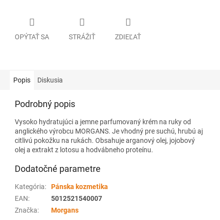
OPÝTAŤ SA
STRÁŽIŤ
ZDIEĽAŤ
Popis
Diskusia
Podrobný popis
Vysoko hydratujúci a jemne parfumovaný krém na ruky od
anglického výrobcu MORGANS. Je vhodný pre suchú, hrubú aj
citlivú pokožku na rukách. Obsahuje arganový olej, jojobový
olej a extrakt z lotosu a hodvábneho proteínu.
Dodatočné parametre
Kategória
:
Pánska kozmetika
EAN
:
5012521540007
Značka
:
Morgans