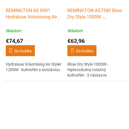
REMINGTON AS 8901
REMINGTON AS7580 Blow
Hydraluxe Volumising Air
Dry Style 1000W -
Styler 1200W - kulmofén s
teplovzdušný rotačný
ionizáciou
kulmofén - 3 nástavce
Skladom
Skladom
€74,67
€63,96
Do košíka
Do košíka
Hydraluxe Volumising Air Styler
Blow Dry Style 1000W -
1200W - kulmofén s ionizáciou
teplovzdušný rotačný
kulmofén - 3 nástavce