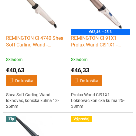
i
s
p
r
o
€62,46
–25 %
d
REMINGTON CI 4740 Shea
REMINGTON CI 91X1
u
Soft Curling Wand -
Prolux Wand CI91X1 -
k
lokňovač, kónická kulma
Lokňovač kónická kulma
t
13-25mm
25-38mm
Skladom
Skladom
o
€40,63
€46,33
v
Do košíka
Do košíka
Shea Soft Curling Wand -
Prolux Wand CI91X1 -
lokňovač, kónická kulma 13-
Lokňovač kónická kulma 25-
25mm
38mm
Tip
Výpredaj