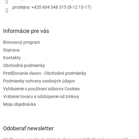
r
prodejna: +420 604 548 315 (8-12 13-17)
v
k
y
v
Informácie pre vás
ý
p
Bonusový program
i
s
Doprava
u
Kontakty
Obchodné podmienky
Predlžovanie vlasov - Obchodné podmienky
Podmienky ochrany osobných údajov
Vyhlásenie o používaní súborov Cookies
Vrátenie tovaru a odstúpenie od zmluvy
Moja objednávka
Odoberať newsletter