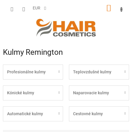
Prejsť
NÁKU
na
EUR
obsah
KOŠÍK
Kulmy Remington
Profesionálne kulmy
Teplovzdušné kulmy
Kónické kulmy
Naparovacie kulmy
Automatické kulmy
Cestovné kulmy