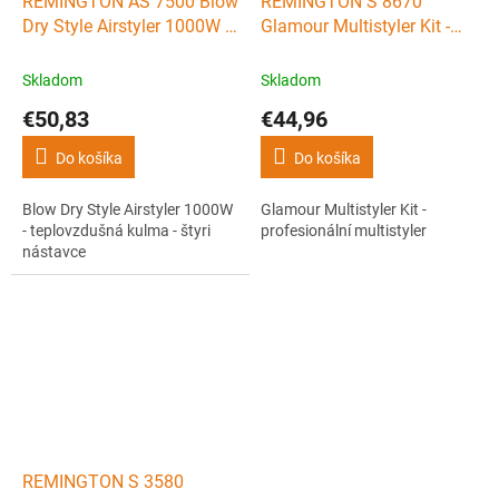
REMINGTON AS 7500 Blow
REMINGTON S 8670
Dry Style Airstyler 1000W -
Glamour Multistyler Kit -
teplovzdušná kulma - štyri
profesionální multistyler
nástavce
Skladom
Skladom
€50,83
€44,96
Do košíka
Do košíka
Blow Dry Style Airstyler 1000W
Glamour Multistyler Kit -
- teplovzdušná kulma - štyri
profesionální multistyler
nástavce
REMINGTON S 3580