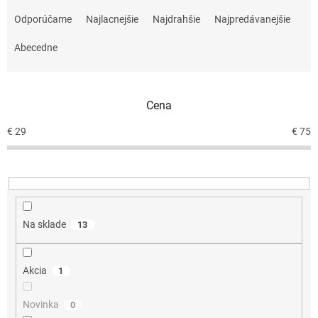
R
a
Odporúčame
Najlacnejšie
Najdrahšie
Najpredávanejšie
d
e
Abecedne
n
i
e
Cena
p
r
€
29
€
75
o
d
u
k
t
o
Na sklade
13
v
Akcia
1
Novinka
0