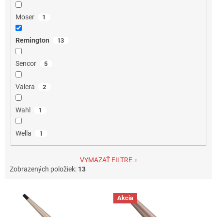
Moser
1
Remington
13
Sencor
5
Valera
2
Wahl
1
Wella
1
VYMAZAŤ FILTRE
Zobrazených položiek:
13
V
Akcia
ý
p