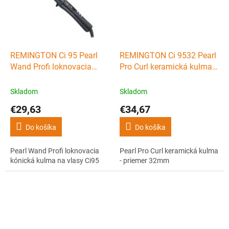
REMINGTON Ci 95 Pearl
REMINGTON Ci 9532 Pearl
Wand Profi loknovacia
Pro Curl keramická kulma -
kónická kulma na vlasy
priemer 32mm
Ci95
Skladom
Skladom
€29,63
€34,67
Do košíka
Do košíka
Pearl Wand Profi loknovacia
Pearl Pro Curl keramická kulma
kónická kulma na vlasy Ci95
- priemer 32mm