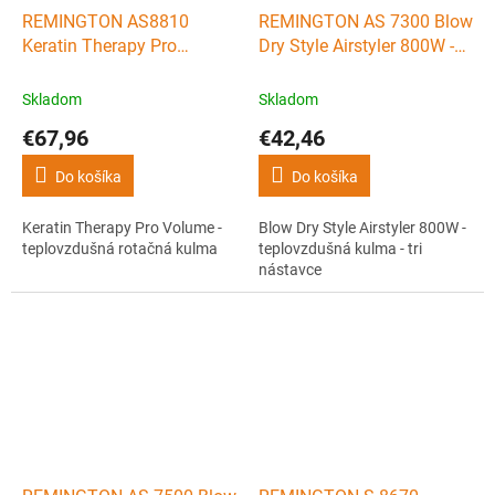
REMINGTON AS8810
REMINGTON AS 7300 Blow
Keratin Therapy Pro
Dry Style Airstyler 800W -
Volume - teplovzdušná
teplovzdušná kulma - tri
rotačná kulma
nástavce
Skladom
Skladom
€67,96
€42,46
Do košíka
Do košíka
Keratin Therapy Pro Volume -
Blow Dry Style Airstyler 800W -
teplovzdušná rotačná kulma
teplovzdušná kulma - tri
nástavce