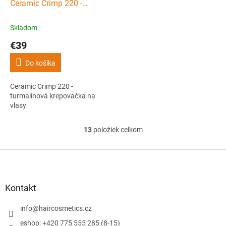
Ceramic Crimp 220 -
turmalínová krepovačka na
vlasy
Skladom
€39
Do košíka
Ceramic Crimp 220 -
turmalínová krepovačka na
vlasy
13
položiek celkom
O
v
l
Z
á
á
d
p
a
ä
Kontakt
c
t
i
i
info
@
haircosmetics.cz
e
e
p
eshop: +420 775 555 285 (8-15)