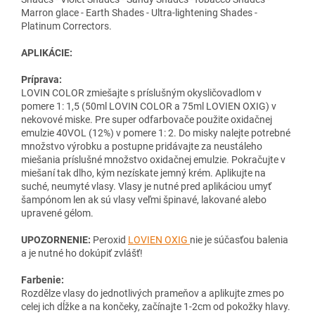
Marron glace - Earth Shades - Ultra-lightening Shades -
Platinum Correctors.
APLIKÁCIE:
Príprava:
LOVIN COLOR zmiešajte s príslušným okysličovadlom v
pomere 1: 1,5 (50ml LOVIN COLOR a 75ml LOVIEN OXIG) v
nekovové miske. Pre super odfarbovače použite oxidačnej
emulzie 40VOL (12%) v pomere 1: 2. Do misky nalejte potrebné
množstvo výrobku a postupne pridávajte za neustáleho
miešania príslušné množstvo oxidačnej emulzie. Pokračujte v
miešaní tak dlho, kým nezískate jemný krém. Aplikujte na
suché, neumyté vlasy. Vlasy je nutné pred aplikáciou umyť
šampónom len ak sú vlasy veľmi špinavé, lakované alebo
upravené gélom.
UPOZORNENIE:
Peroxid
LOVIEN OXIG
nie je súčasťou balenia
a je nutné ho dokúpiť zvlášť!
Farbenie:
Rozdělze vlasy do jednotlivých prameňov a aplikujte zmes po
celej ich dĺžke a na končeky, začínajte 1-2cm od pokožky hlavy.