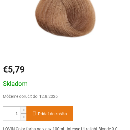
€5,79
Jednotková
Skladom
cena:
Môžeme doručiť do:
12.8.2026
Pridať do košíka
LOVIN Color farba na vlasy 100ml - Intense Ultralight Blonde 9.0