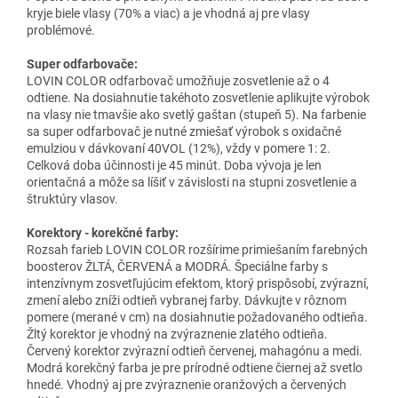
kryje biele vlasy (70% a viac) a je vhodná aj pre vlasy
problémové.
Super odfarbovače:
LOVIN COLOR odfarbovač umožňuje zosvetlenie až o 4
odtiene. Na dosiahnutie takéhoto zosvetlenie aplikujte výrobok
na vlasy nie tmavšie ako svetlý gaštan (stupeň 5). Na farbenie
sa super odfarbovač je nutné zmiešať výrobok s oxidačné
emulziou v dávkovaní 40VOL (12%), vždy v pomere 1: 2.
Celková doba účinnosti je 45 minút. Doba vývoja je len
orientačná a môže sa líšiť v závislosti na stupni zosvetlenie a
štruktúry vlasov.
Korektory - korekčné farby:
Rozsah farieb LOVIN COLOR rozšírime primiešaním farebných
boosterov ŽLTÁ, ČERVENÁ a MODRÁ. Špeciálne farby s
intenzívnym zosvetľujúcim efektom, ktorý prispôsobí, zvýrazní,
zmení alebo zníži odtieň vybranej farby. Dávkujte v rôznom
pomere (merané v cm) na dosiahnutie požadovaného odtieňa.
Žltý korektor je vhodný na zvýraznenie zlatého odtieňa.
Červený korektor zvýrazní odtieň červenej, mahagónu a medi.
Modrá korekčný farba je pre prírodné odtiene čiernej až svetlo
hnedé. Vhodný aj pre zvýraznenie oranžových a červených