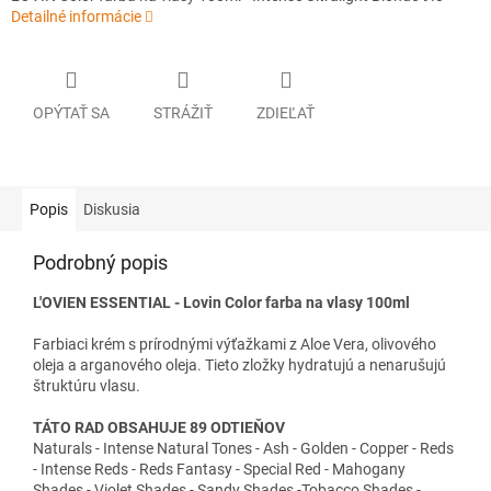
Detailné informácie
OPÝTAŤ SA
STRÁŽIŤ
ZDIEĽAŤ
Popis
Diskusia
Podrobný popis
L'OVIEN ESSENTIAL - Lovin Color farba na vlasy 100ml
Farbiaci krém s prírodnými výťažkami z Aloe Vera, olivového
oleja a arganového oleja. Tieto zložky hydratujú a nenarušujú
štruktúru vlasu.
TÁTO RAD OBSAHUJE 89 ODTIEŇOV
Naturals - Intense Natural Tones - Ash - Golden - Copper - Reds
- Intense Reds - Reds Fantasy - Special Red - Mahogany
Shades - Violet Shades - Sandy Shades -Tobacco Shades -