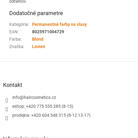
odtieňov.
Dodatočné parametre
Kategória
:
Permanentné farby na vlasy
EAN
:
8025971004729
Farba
:
Blond
Značka
:
Lovien
Z
á
p
ä
Kontakt
t
i
info
@
haircosmetics.cz
e
eshop: +420 775 555 285 (8-15)
prodejna: +420 604 548 315 (8-12 13-17)