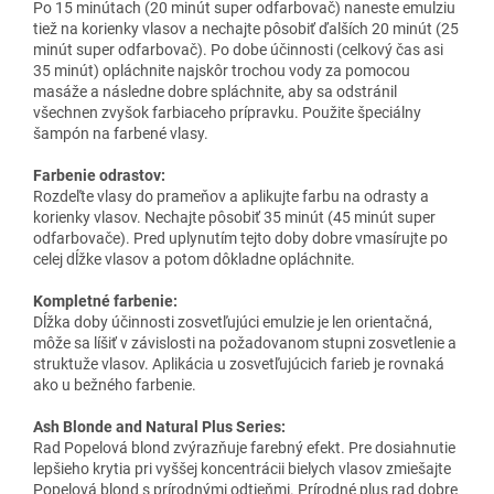
Po 15 minútach (20 minút super odfarbovač) naneste emulziu
tiež na korienky vlasov a nechajte pôsobiť ďalších 20 minút (25
minút super odfarbovač). Po dobe účinnosti (celkový čas asi
35 minút) opláchnite najskôr trochou vody za pomocou
masáže a následne dobre spláchnite, aby sa odstránil
všechnen zvyšok farbiaceho prípravku. Použite špeciálny
šampón na farbené vlasy.
Farbenie odrastov:
Rozdeľte vlasy do prameňov a aplikujte farbu na odrasty a
korienky vlasov. Nechajte pôsobiť 35 minút (45 minút super
odfarbovače). Pred uplynutím tejto doby dobre vmasírujte po
celej dĺžke vlasov a potom dôkladne opláchnite.
Kompletné farbenie:
Dĺžka doby účinnosti zosvetľujúci emulzie je len orientačná,
môže sa líšiť v závislosti na požadovanom stupni zosvetlenie a
struktuže vlasov. Aplikácia u zosvetľujúcich farieb je rovnaká
ako u bežného farbenie.
Ash Blonde and Natural Plus Series:
Rad Popelová blond zvýrazňuje farebný efekt. Pre dosiahnutie
lepšieho krytia pri vyššej koncentrácii bielych vlasov zmiešajte
Popelová blond s prírodnými odtieňmi. Prírodné plus rad dobre