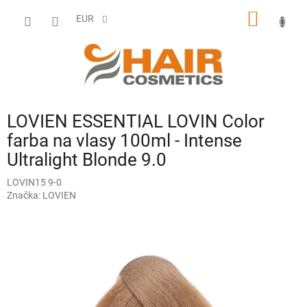
Prejsť
NÁKU
na
EUR
obsah
KOŠÍK
LOVIEN ESSENTIAL LOVIN Color
farba na vlasy 100ml - Intense
Ultralight Blonde 9.0
LOVIN15 9-0
Značka:
LOVIEN