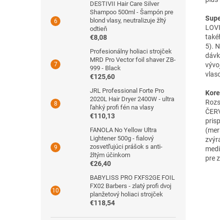
DESTIVII Hair Care Silver
Shampoo 500ml - Šampón pre
Supe
blond vlasy, neutralizuje žltý
LOVI
odtieň
také
€8,08
5). 
Profesionálny holiaci strojček
dávk
MRD Pro Vector foil shaver ZB-
vývoj
999 - Black
vlas
€125,60
JRL Professional Forte Pro
Kore
2020L Hair Dryer 2400W - ultra
Rozs
ľahký profi fén na vlasy
ČERV
€110,13
pris
(mer
FANOLA No Yellow Ultra
Lightener 500g - fialový
zvýr
zosvetľujúci prášok s anti-
medi
žltým účinkom
pre 
€26,40
BABYLISS PRO FXFS2GE FOIL
FX02 Barbers - zlatý profi dvoj
planžetový holiaci strojček
€118,54