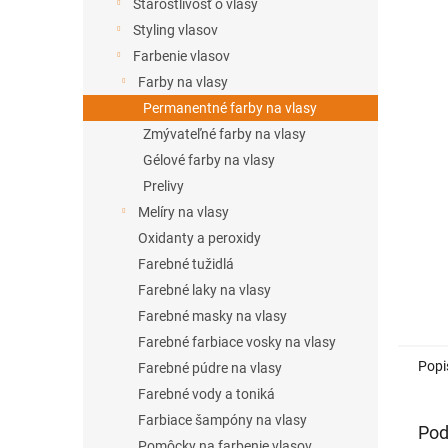
l
Starostlivosť o vlasy
Styling vlasov
Farbenie vlasov
Farby na vlasy
Permanentné farby na vlasy
Zmývateľné farby na vlasy
Gélové farby na vlasy
Prelivy
Melíry na vlasy
Oxidanty a peroxidy
Farebné tužidlá
Farebné laky na vlasy
Farebné masky na vlasy
Farebné farbiace vosky na vlasy
Popi
Farebné púdre na vlasy
Farebné vody a toniká
Farbiace šampóny na vlasy
Pod
Pomôcky na farbenie vlasov