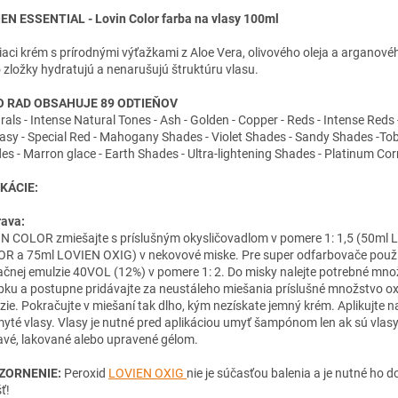
IEN ESSENTIAL - Lovin Color farba na vlasy 100ml
iaci krém s prírodnými výťažkami z Aloe Vera, olivového oleja a arganovéh
o zložky hydratujú a nenarušujú štruktúru vlasu.
O RAD OBSAHUJE 89 ODTIEŇOV
rals - Intense Natural Tones - Ash - Golden - Copper - Reds - Intense Reds
asy - Special Red - Mahogany Shades - Violet Shades - Sandy Shades -To
es - Marron glace - Earth Shades - Ultra-lightening Shades - Platinum Cor
KÁCIE:
rava:
N COLOR zmiešajte s príslušným okysličovadlom v pomere 1: 1,5 (50ml 
R a 75ml LOVIEN OXIG) v nekovové miske. Pre super odfarbovače použ
ačnej emulzie 40VOL (12%) v pomere 1: 2. Do misky nalejte potrebné mno
bku a postupne pridávajte za neustáleho miešania príslušné množstvo ox
zie. Pokračujte v miešaní tak dlho, kým nezískate jemný krém. Aplikujte n
yté vlasy. Vlasy je nutné pred aplikáciou umyť šampónom len ak sú vlasy
avé, lakované alebo upravené gélom.
ZORNENIE:
Peroxid
LOVIEN OXIG
nie je súčasťou balenia a je nutné ho d
ť!