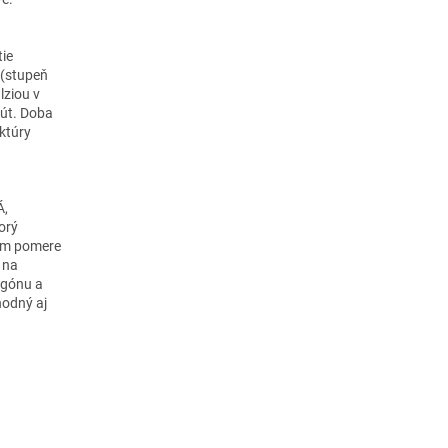
ie
 (stupeň
lziou v
nút. Doba
uktúry
Á,
orý
nom pomere
 na
agónu a
hodný aj