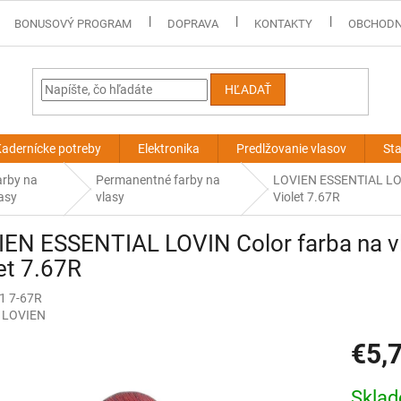
BONUSOVÝ PROGRAM
DOPRAVA
KONTAKTY
OBCHODN
HĽADAŤ
adernícke potreby
Elektronika
Predlžovanie vlasov
Sta
arby na
Permanentné farby na
LOVIEN ESSENTIAL LOVI
asy
vlasy
Violet 7.67R
EN ESSENTIAL LOVIN Color farba na vl
et 7.67R
1 7-67R
:
LOVIEN
€5,
Jednotk
Skla