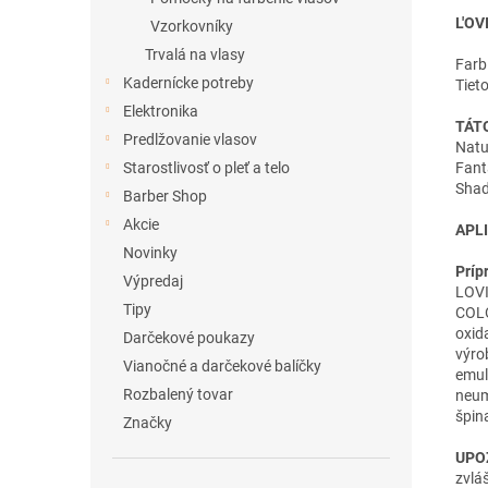
L'OV
Vzorkovníky
Trvalá na vlasy
Farb
Kadernícke potreby
Tiet
Elektronika
TÁT
Predlžovanie vlasov
Natu
Fant
Starostlivosť o pleť a telo
Shad
Barber Shop
Akcie
APLI
Novinky
Príp
Výpredaj
LOVI
Tipy
COLO
oxid
Darčekové poukazy
výro
Vianočné a darčekové balíčky
emul
Rozbalený tovar
neum
špin
Značky
UPO
zvláš