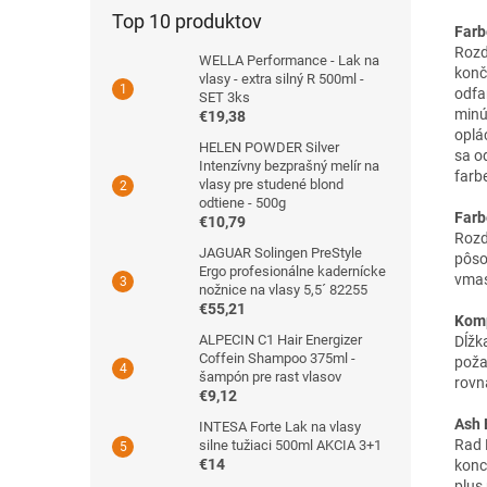
Top 10 produktov
Farb
Rozd
WELLA Performance - Lak na
konč
vlasy - extra silný R 500ml -
odfa
SET 3ks
minú
€19,38
oplá
HELEN POWDER Silver
sa o
Intenzívny bezprašný melír na
farb
vlasy pre studené blond
odtiene - 500g
Farb
€10,79
Rozd
JAGUAR Solingen PreStyle
pôso
Ergo profesionálne kadernícke
vmas
nožnice na vlasy 5,5´ 82255
€55,21
Komp
ALPECIN C1 Hair Energizer
Dĺžka
Coffein Shampoo 375ml -
poža
šampón pre rast vlasov
rovn
€9,12
Ash 
INTESA Forte Lak na vlasy
Rad 
silne tužiaci 500ml AKCIA 3+1
€14
konc
plus 