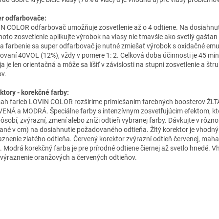
r odfarbovače:
N COLOR odfarbovač umožňuje zosvetlenie až o 4 odtiene. Na dosiahnut
hoto zosvetlenie aplikujte výrobok na vlasy nie tmavšie ako svetlý gaštan
Na farbenie sa super odfarbovač je nutné zmiešať výrobok s oxidačné emu
ovaní 40VOL (12%), vždy v pomere 1: 2. Celková doba účinnosti je 45 mi
a je len orientačná a môže sa líšiť v závislosti na stupni zosvetlenie a štr
ov.
ktory - korekčné farby:
ah farieb LOVIN COLOR rozšírime primiešaním farebných boosterov ŽLT
ENÁ a MODRÁ. Špeciálne farby s intenzívnym zosvetľujúcim efektom, kt
pôsobí, zvýrazní, zmení alebo zníži odtieň vybranej farby. Dávkujte v rôz
ané v cm) na dosiahnutie požadovaného odtieňa. Žltý korektor je vhodný
aznenie zlatého odtieňa. Červený korektor zvýrazní odtieň červenej, mah
. Modrá korekčný farba je pre prírodné odtiene čiernej až svetlo hnedé. V
zvýraznenie oranžových a červených odtieňov.