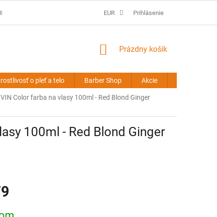
É PODMIENKY
PREDLŽOVANIE VLASOV - OBCHODNÉ PODMIENKY
EUR
Prihlásenie
NÁKUPNÝ
Prázdny košík
KOŠÍK
rostlivosť o pleť a telo
Barber Shop
Akcie
Novinky
N Color farba na vlasy 100ml - Red Blond Ginger
asy 100ml - Red Blond Ginger
79
ová
dom