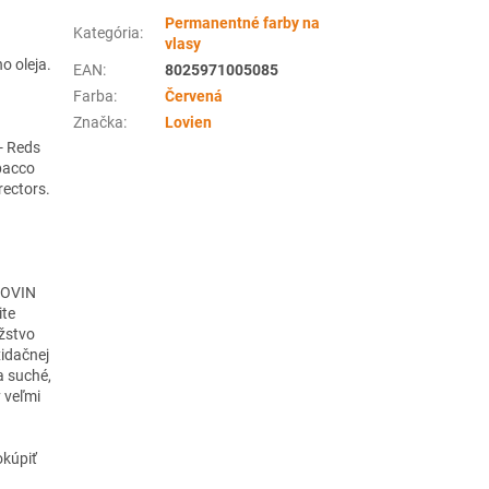
Permanentné farby na
Kategória
:
vlasy
o oleja.
EAN
:
8025971005085
Farba
:
Červená
Značka
:
Lovien
 - Reds
bacco
rectors.
LOVIN
ite
žstvo
idačnej
a suché,
 veľmi
okúpiť