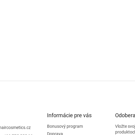
Informácie pre vás
Odobera
Bonusový program
Vložte svo
haircosmetics.cz
produktoc
Doprava