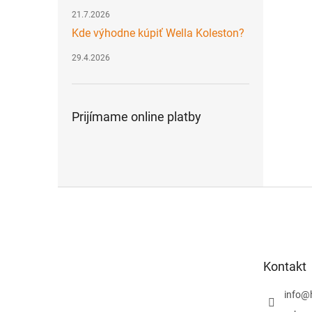
21.7.2026
Kde výhodne kúpiť Wella Koleston?
29.4.2026
Prijímame online platby
Z
á
p
ä
t
Kontakt
i
e
info
@