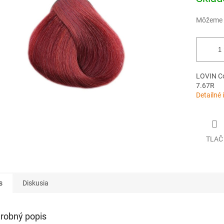
cena:
Môžeme d
LOVIN Co
7.67R
Detailné 
TLAČ
s
Diskusia
robný popis