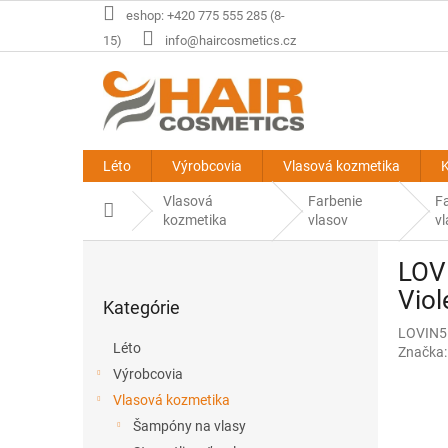
Prejsť
eshop: +420 775 555 285 (8-
na
15)
info@haircosmetics.cz
obsah
Léto
Výrobcovia
Vlasová kozmetika
K
Vlasová
Farbenie
F
Domov
kozmetika
vlasov
vl
B
LOVI
o
Preskočiť
č
Viol
Kategórie
kategórie
n
LOVIN5
ý
Léto
Značka
p
Výrobcovia
a
Vlasová kozmetika
n
e
Šampóny na vlasy