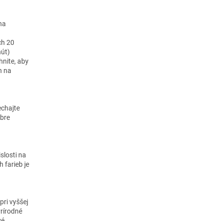
na
ch 20
nút)
nite, aby
n na
echajte
obre
slosti na
 farieb je
pri vyššej
Prírodné
vé.