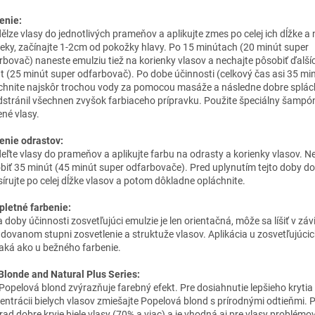
enie:
ělze vlasy do jednotlivých prameňov a aplikujte zmes po celej ich dĺžke a 
eky, začínajte 1-2cm od pokožky hlavy. Po 15 minútach (20 minút super
rbovač) naneste emulziu tiež na korienky vlasov a nechajte pôsobiť ďalší
t (25 minút super odfarbovač). Po dobe účinnosti (celkový čas asi 35 mi
chnite najskôr trochou vody za pomocou masáže a následne dobre splách
dstránil všechnen zvyšok farbiaceho prípravku. Použite špeciálny šampó
ené vlasy.
enie odrastov:
eľte vlasy do prameňov a aplikujte farbu na odrasty a korienky vlasov. N
biť 35 minút (45 minút super odfarbovače). Pred uplynutím tejto doby d
írujte po celej dĺžke vlasov a potom dôkladne opláchnite.
letné farbenie:
 doby účinnosti zosvetľujúci emulzie je len orientačná, môže sa líšiť v závi
dovanom stupni zosvetlenie a struktuže vlasov. Aplikácia u zosvetľujúcich
aká ako u bežného farbenie.
Blonde and Natural Plus Series:
Popelová blond zvýrazňuje farebný efekt. Pre dosiahnutie lepšieho krytia 
entrácii bielych vlasov zmiešajte Popelová blond s prírodnými odtieňmi. 
rad dobre kryje biele vlasy (70% a viac) a je vhodná aj pre vlasy problémo