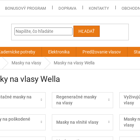
BONUSOVÝ PROGRAM
DOPRAVA
KONTAKTY
OBCHODN
HĽADAŤ
adernícke potreby
Elektronika
Predlžovanie vlasov
Sta
Masky na vlasy
Masky na vlasy Wella
y na vlasy Wella
atačné masky na
Regeneračné masky
Vyživuj
na vlasy
vlasy
y na poškodené
Masky n
Masky na vlnité vlasy
vlasy