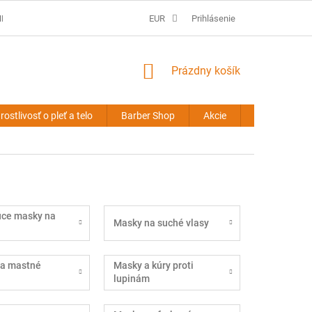
É PODMIENKY
PREDLŽOVANIE VLASOV - OBCHODNÉ PODMIENKY
EUR
Prihlásenie
NÁKUPNÝ
Prázdny košík
KOŠÍK
rostlivosť o pleť a telo
Barber Shop
Akcie
Novinky
úce masky na
Masky na suché vlasy
a mastné
Masky a kúry proti
lupinám