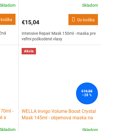
Skladom
Skladom
 košíka
Do košíka
€15,04
ačná
Intensive Repair Mask 150ml - maska pre
veľmi poškodené vlasy
Akcia
€19,58
–28 %
 70ml -
WELLA Invigo Volume Boost Crystal
é a
Mask 145ml - objemová maska na
jemné vlasy
Skladom
Skladom