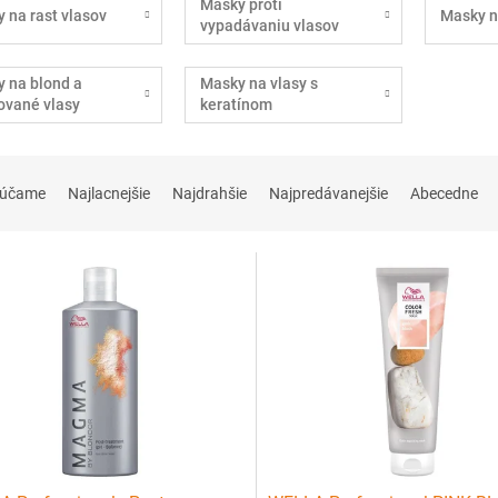
Masky proti
 na rast vlasov
Masky n
vypadávaniu vlasov
 na blond a
Masky na vlasy s
ované vlasy
keratínom
rúčame
Najlacnejšie
Najdrahšie
Najpredávanejšie
Abecedne