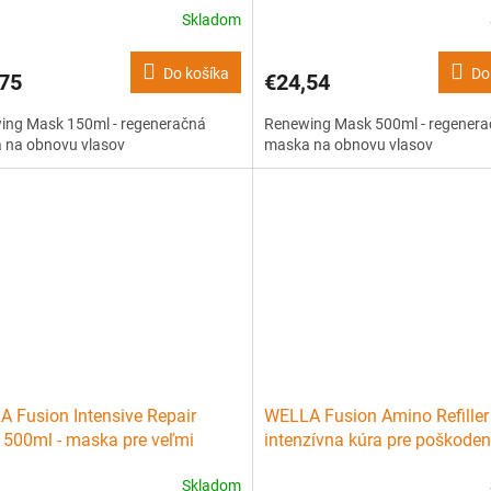
Skladom
Do košíka
Do
75
€24,54
ing Mask 150ml - regeneračná
Renewing Mask 500ml - regener
 na obnovu vlasov
maska na obnovu vlasov
 Fusion Intensive Repair
WELLA Fusion Amino Refiller
500ml - maska pre veľmi
intenzívna kúra pre poškoden
dené vlasy
lámavé vlasy
Skladom