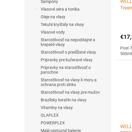
WELLA
k
Šampóny
o
Trea
t
v
Vlasové séra a tonika
500ml
o
Oleje na vlasy
v
Tekuté kryštály na vlasy
Vlasové vody
€17,
Starostlivosť na nepoddajné a
krepaté vlasy
Post-
Starostlivosť o predĺžené vlasy
500ml 
Prípravky pre kučeravé vlasy
Prípravky na starostlivosť o
parochne
Starostlivosť na vlasy k moru a
ochrana proti slnku
Starostlivosť na vlasy pre mužov
Brazílsky keratín na vlasy
Vitamíny na vlasy
OLAPLEX
POWERPLEX
WELL
Malé cestovné balenie