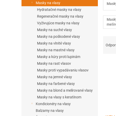
Masky na vlasy
Masky
Hydratačné masky na vlasy
Regeneračné masky na vlasy
Masky
Vyživujúce masky na vlasy
melír
Masky na suché vlasy
Masky na poškodené vlasy
R
Masky na vlnité vlasy
a
Odpo
d
Masky na mastné vlasy
e
Masky a kúry proti lupinám
V
n
Masky na rast vlasov
ý
i
Masky proti vypadávaniu vlasov
p
e
Masky na jemné vlasy
i
p
s
r
Masky na farbené vlasy
p
o
Masky na blond a melírované vlasy
r
d
Masky na vlasy s keratínom
o
u
Kondicionéry na vlasy
d
k
Balzamy na vlasy
u
t