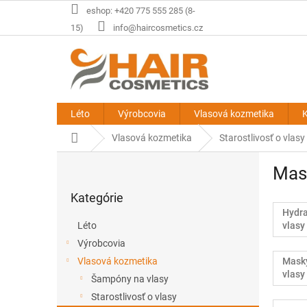
Prejsť
eshop: +420 775 555 285 (8-
na
15)
info@haircosmetics.cz
obsah
Léto
Výrobcovia
Vlasová kozmetika
K
Domov
Vlasová kozmetika
Starostlivosť o vlasy
B
Mask
o
Preskočiť
č
Kategórie
kategórie
n
Hydr
ý
Léto
vlasy
p
Výrobcovia
a
Vlasová kozmetika
Mask
n
vlasy
e
Šampóny na vlasy
l
Starostlivosť o vlasy