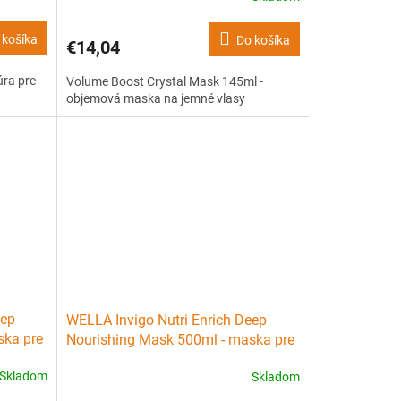
 košíka
Do košíka
€14,04
úra pre
Volume Boost Crystal Mask 145ml -
objemová maska na jemné vlasy
eep
WELLA Invigo Nutri Enrich Deep
ska pre
Nourishing Mask 500ml - maska pre
suché poškodené vlasy
Skladom
Skladom