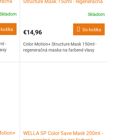
eračná
Structure Mask 150ml - regeneračná
maska na farbené vlasy
Skladom
Skladom
 košíka
Do košíka
€14,96
ml -
Color Motion+ Structure Mask 150ml -
lasy
regeneračná maska na farbené vlasy
Motion+
WELLA SP Color Save Mask 200ml -