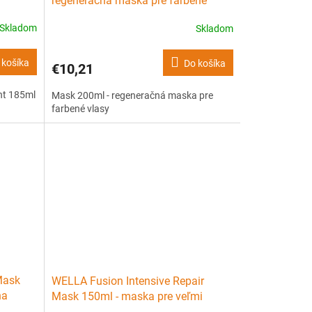
regeneračná maska pre farbené
vlasy
Skladom
Skladom
 košíka
Do košíka
€10,21
nt 185ml
Mask 200ml - regeneračná maska ​​pre
farbené vlasy
Mask
WELLA Fusion Intensive Repair
na
Mask 150ml - maska pre veľmi
poškodené vlasy