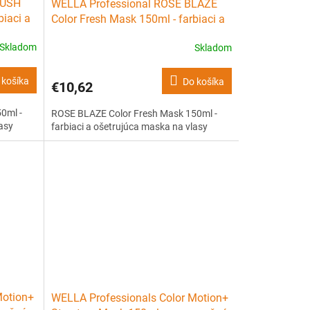
LUSH
WELLA Professional ROSE BLAZE
biaci a
Color Fresh Mask 150ml - farbiaci a
ošetrujúca maska na vlasy
Skladom
Skladom
 košíka
Do košíka
€10,62
0ml -
ROSE BLAZE Color Fresh Mask 150ml -
lasy
farbiaci a ošetrujúca maska na vlasy
Motion+
WELLA Professionals Color Motion+