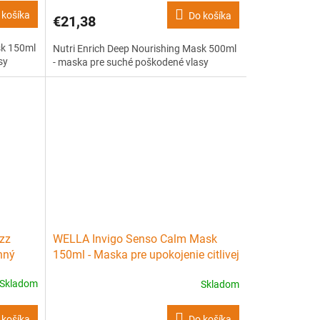
 košíka
Do košíka
€21,38
sk 150ml
Nutri Enrich Deep Nourishing Mask 500ml
sy
- maska pre suché poškodené vlasy
izz
WELLA Invigo Senso Calm Mask
nný
150ml - Maska pre upokojenie citlivej
ov
pokožky
Skladom
Skladom
 košíka
Do košíka