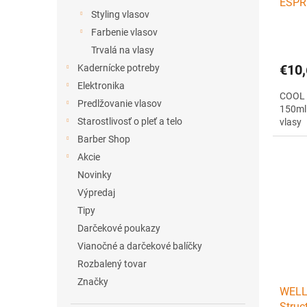
ESPR
Styling vlasov
- far
vlasy
Farbenie vlasov
Trvalá na vlasy
€10,
Kadernícke potreby
Elektronika
COOL 
Predlžovanie vlasov
150ml 
Starostlivosť o pleť a telo
vlasy
Barber Shop
Akcie
Novinky
Výpredaj
Tipy
Darčekové poukazy
Vianočné a darčekové balíčky
Rozbalený tovar
Značky
WELLA
Struc