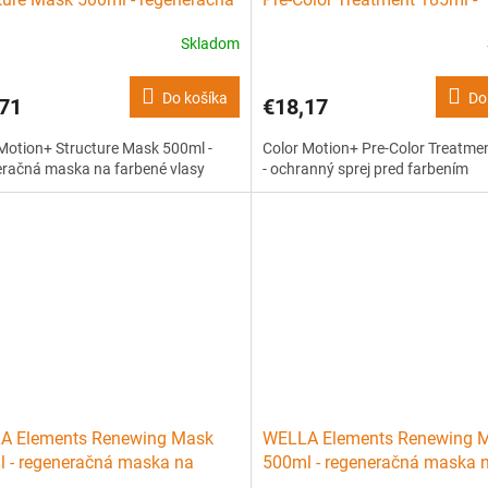
 na farbené vlasy
ochranný sprej pred farbením
Skladom
Do košíka
Do
71
€18,17
Motion+ Structure Mask 500ml -
Color Motion+ Pre-Color Treatme
eračná maska na farbené vlasy
- ochranný sprej pred farbením
A Elements Renewing Mask
WELLA Elements Renewing 
 - regeneračná maska na
500ml - regeneračná maska 
u vlasov
obnovu vlasov