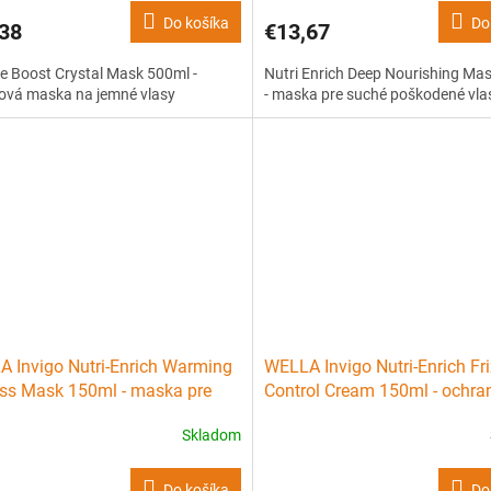
Do košíka
Do
38
€13,67
 Boost Crystal Mask 500ml -
Nutri Enrich Deep Nourishing Ma
ová maska na jemné vlasy
- maska pre suché poškodené vla
 Invigo Nutri-Enrich Warming
WELLA Invigo Nutri-Enrich Fr
ss Mask 150ml - maska pre
Control Cream 150ml - ochra
itú regeneráciu
krém proti krepovateniu vlas
Skladom
Do košíka
Do