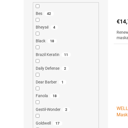
Bes
42
€14,
Bheysé
4
Renew
maska
Black
18
Brazil Keratin
11
Daily Defense
2
Dear Barber
1
Fanola
18
WELLA
Gestil-Wonder
2
Mask 
poško
Goldwell
17