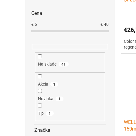
maska
Cena
€
6
€
40
€26,
Color 
regen
Na sklade
41
Akcia
1
Novinka
1
Tip
1
WELL
150ml
Značka
obnov