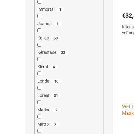
Immortal
1
€32,
Joanna
1
Intens
veľmi 
Kallos
59
Kérastase
23
Kléral
4
Londa
16
Loreal
31
WELLA
Marion
2
Mask
jemné
Matrix
7