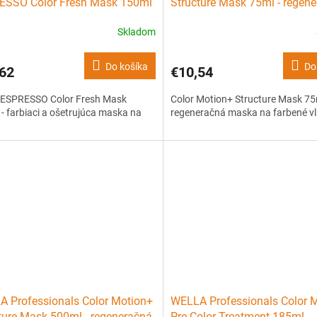
ESSO Color Fresh Mask 150ml
Structure Mask 75ml - regen
biaci a ošetrujúca maska na
maska na farbené vlasy
Skladom
Do košíka
Do
62
€10,54
ESPRESSO Color Fresh Mask
Color Motion+ Structure Mask 75
- farbiaci a ošetrujúca maska na
regeneračná maska na farbené v
 Professionals Color Motion+
WELLA Professionals Color 
ture Mask 500ml - regeneračná
Pre-Color Treatment 185ml -