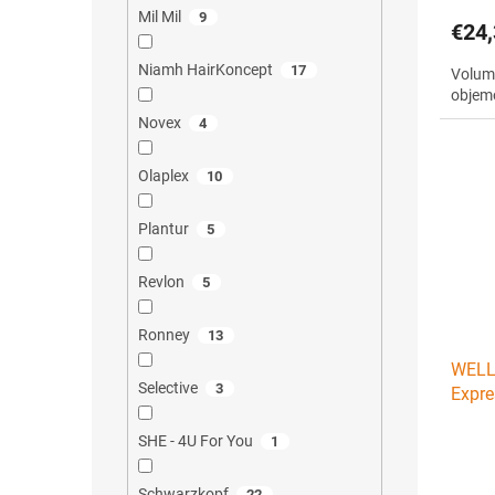
Mil Mil
9
€24,
Niamh HairKoncept
17
Volume
objem
Novex
4
Olaplex
10
Plantur
5
Revlon
5
Ronney
13
WELLA
Selective
3
Expre
okamž
SHE - 4U For You
1
Schwarzkopf
22