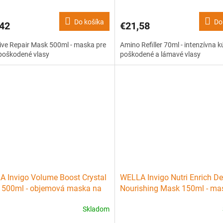
Do košíka
Do
42
€21,58
ive Repair Mask 500ml - maska pre
Amino Refiller 70ml - intenzívna k
poškodené vlasy
poškodené a lámavé vlasy
 Invigo Volume Boost Crystal
WELLA Invigo Nutri Enrich D
 500ml - objemová maska na
Nourishing Mask 150ml - ma
 vlasy
suché poškodené vlasy
Skladom