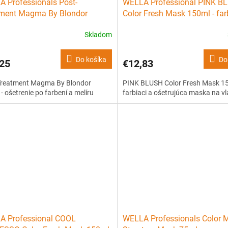
 Professionals Post-
WELLA Professional PINK B
tment Magma By Blondor
Color Fresh Mask 150ml - far
 - ošetrenie po farbení a melíru
ošetrujúca maska na vlasy
Skladom
Do košíka
Do
25
€12,83
Treatment Magma By Blondor
PINK BLUSH Color Fresh Mask 15
- ošetrenie po farbení a melíru
farbiaci a ošetrujúca maska na v
A Professional COOL
WELLA Professionals Color 