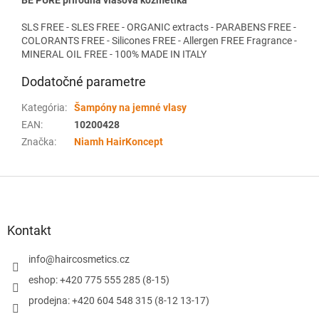
BE PURE prírodná vlasová kozmetika
SLS FREE - SLES FREE - ORGANIC extracts - PARABENS FREE -
COLORANTS FREE - Silicones FREE - Allergen FREE Fragrance -
MINERAL OIL FREE - 100% MADE IN ITALY
Dodatočné parametre
Kategória
:
Šampóny na jemné vlasy
EAN
:
10200428
Značka
:
Niamh HairKoncept
Z
á
p
ä
Kontakt
t
i
info
@
haircosmetics.cz
e
eshop: +420 775 555 285 (8-15)
prodejna: +420 604 548 315 (8-12 13-17)