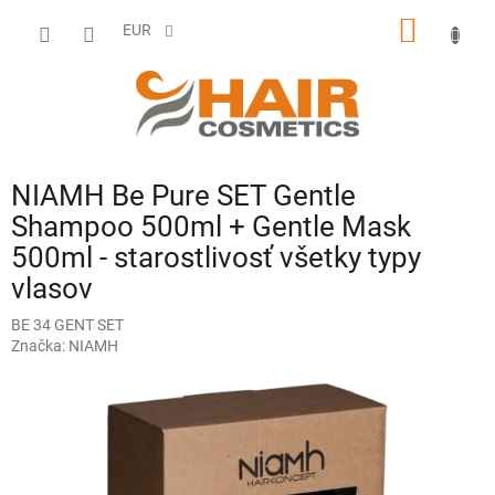
Prejsť
NÁKU
na
EUR
obsah
KOŠÍK
NIAMH Be Pure SET Gentle
Shampoo 500ml + Gentle Mask
500ml - starostlivosť všetky typy
vlasov
BE 34 GENT SET
Značka:
NIAMH