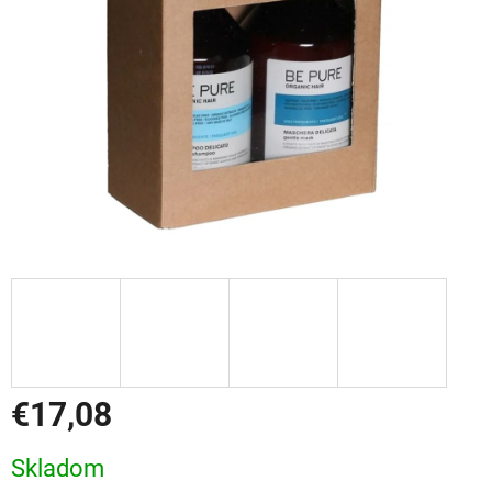
€17,08
Jednotková
Skladom
cena: