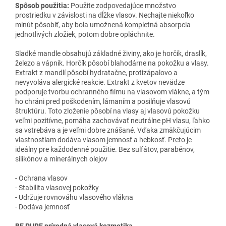
Spôsob použitia:
Použite zodpovedajúce množstvo
prostriedku v závislosti na dĺžke vlasov. Nechajte niekoľko
minút pôsobiť, aby bola umožnená kompletná absorpcia
jednotlivých zložiek, potom dobre opláchnite.
Sladké mandle obsahujú základné živiny, ako je horčík, draslík,
železo a vápnik. Horčík pôsobí blahodárne na pokožku a vlasy.
Extrakt z mandlí pôsobí hydratačne, protizápalovo a
nevyvoláva alergické reakcie. Extrakt z kvetov nevädze
podporuje tvorbu ochranného filmu na vlasovom vlákne, a tým
ho chráni pred poškodením, lámaním a posilňuje vlasovú
štruktúru. Toto zloženie pôsobí na vlasy aj vlasovú pokožku
veľmi pozitívne, pomáha zachovávať neutrálne pH vlasu, ľahko
sa vstrebáva a je veľmi dobre znášané. Vďaka zmäkčujúcim
vlastnostiam dodáva vlasom jemnosť a hebkosť. Preto je
ideálny pre každodenné použitie. Bez sulfátov, parabénov,
silikónov a minerálnych olejov
- Ochrana vlasov
- Stabilita vlasovej pokožky
- Udržuje rovnováhu vlasového vlákna
- Dodáva jemnosť