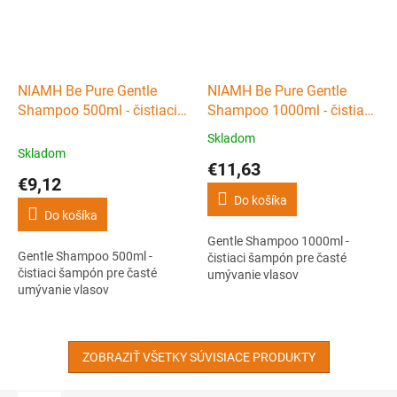
NIAMH Be Pure Gentle
NIAMH Be Pure Gentle
Shampoo 500ml - čistiaci
Shampoo 1000ml - čistiaci
šampón pre časté
šampón pre časté
Skladom
Priemerné
umývanie vlasov
umývanie vlasov
Skladom
hodnotenie
€11,63
produktu
€9,12
je
Do košíka
2,0
Do košíka
z
Gentle Shampoo 1000ml -
5
Gentle Shampoo 500ml -
čistiaci šampón pre časté
hviezdičiek.
čistiaci šampón pre časté
umývanie vlasov
umývanie vlasov
ZOBRAZIŤ VŠETKY SÚVISIACE PRODUKTY