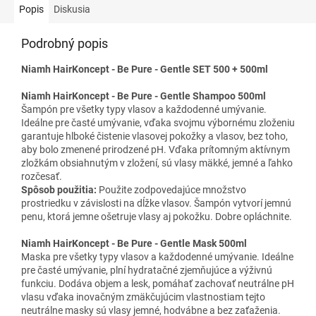
Popis
Diskusia
Podrobný popis
Niamh HairKoncept - Be Pure - Gentle SET 500 + 500ml
Niamh HairKoncept - Be Pure - Gentle Shampoo 500ml
Šampón pre všetky typy vlasov a každodenné umývanie.
Ideálne pre časté umývanie, vďaka svojmu výbornému zloženiu
garantuje hlboké čistenie vlasovej pokožky a vlasov, bez toho,
aby bolo zmenené prirodzené pH. Vďaka prítomným aktívnym
zložkám obsiahnutým v zložení, sú vlasy mäkké, jemné a ľahko
rozčesať.
Spôsob použitia:
Použite zodpovedajúce množstvo
prostriedku v závislosti na dĺžke vlasov. Šampón vytvorí jemnú
penu, ktorá jemne ošetruje vlasy aj pokožku. Dobre opláchnite.
Niamh HairKoncept - Be Pure - Gentle Mask 500ml
Maska pre všetky typy vlasov a každodenné umývanie. Ideálne
pre časté umývanie, plní hydratačné zjemňujúce a výživnú
funkciu. Dodáva objem a lesk, pomáhať zachovať neutrálne pH
vlasu vďaka inovačným zmäkčujúcim vlastnostiam tejto
neutrálne masky sú vlasy jemné, hodvábne a bez zaťaženia.