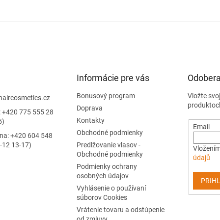
Informácie pre vás
Odobera
Bonusový program
Vložte svo
haircosmetics.cz
produktoc
Doprava
: +420 775 555 28
Kontakty
5)
Email
Obchodné podmienky
jna: +420 604 548
-12 13-17)
Predlžovanie vlasov -
Vložením
Obchodné podmienky
údajů
Podmienky ochrany
osobných údajov
PRIHL
Vyhlásenie o používaní
súborov Cookies
Vrátenie tovaru a odstúpenie
od zmluvy