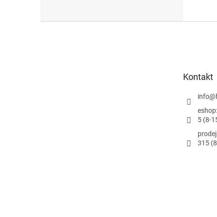
Z
á
p
ä
t
Kontakt
i
e
info
@
eshop
5 (8-1
prode
315 (8