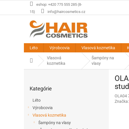
Prejsť
eshop: +420 775 555 285 (8-
na
15)
info@haircosmetics.cz
obsah
Léto
Výrobcovia
Vlasová kozmetika
K
Vlasová
Šampóny na
Domov
kozmetika
vlasy
B
OLA
o
Preskočiť
č
stu
Kategórie
kategórie
n
OLA04 
ý
Léto
Značka
p
Výrobcovia
a
Vlasová kozmetika
n
e
Šampóny na vlasy