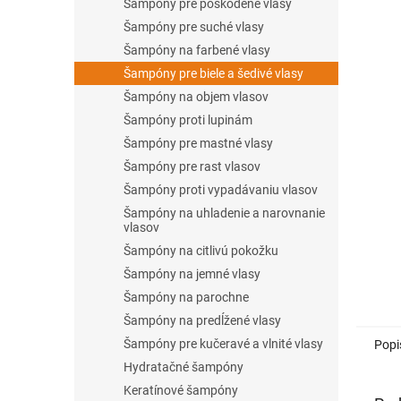
l
Šampóny pre poškodené vlasy
Šampóny pre suché vlasy
Šampóny na farbené vlasy
Šampóny pre biele a šedivé vlasy
Šampóny na objem vlasov
Šampóny proti lupinám
Šampóny pre mastné vlasy
Šampóny pre rast vlasov
Šampóny proti vypadávaniu vlasov
Šampóny na uhladenie a narovnanie
vlasov
Šampóny na citlivú pokožku
Šampóny na jemné vlasy
Šampóny na parochne
Šampóny na predĺžené vlasy
Šampóny pre kučeravé a vlnité vlasy
Popi
Hydratačné šampóny
Keratínové šampóny