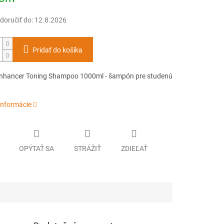
oručiť do:
12.8.2026
Pridať do košíka
nhancer Toning Shampoo 1000ml - šampón pre studenú
informácie
OPÝTAŤ SA
STRÁŽIŤ
ZDIEĽAŤ