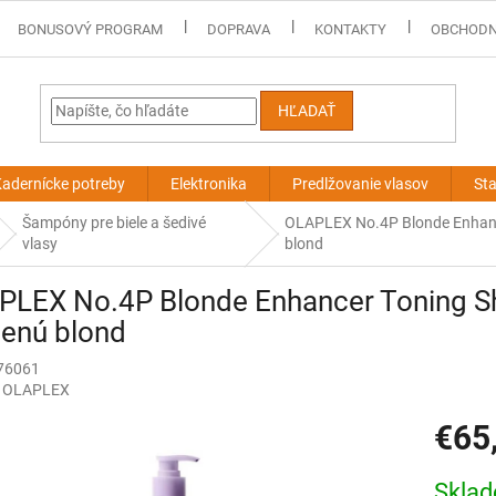
BONUSOVÝ PROGRAM
DOPRAVA
KONTAKTY
OBCHODN
HĽADAŤ
adernícke potreby
Elektronika
Predlžovanie vlasov
Sta
Šampóny pre biele a šedivé
OLAPLEX No.4P Blonde Enhanc
vlasy
blond
PLEX No.4P Blonde Enhancer Toning 
denú blond
76061
:
OLAPLEX
€65
Jednotk
Skla