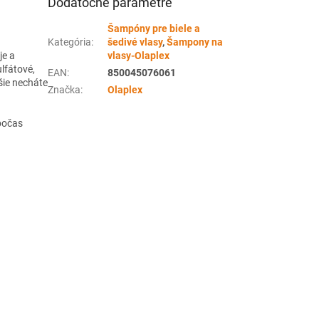
Dodatočné parametre
Šampóny pre biele a
Kategória
:
šedivé vlasy
,
Šampony na
e a
vlasy-Olaplex
ulfátové,
EAN
:
850045076061
šie necháte
Značka
:
Olaplex
počas