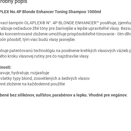
robný popis
LEX No.4P Blonde Enhancer Toning Shampoo 1000ml
vací šampón OLAPLEX® N°. 4P BLONDE ENHANCER™ posilňuje, zjemňuj
alizuje nežiaduce žlté tóny pre žiarivejšie a lepšie upraviteľné vlasy. Bezs
ko koncentrované zloženie umožňuje prispôsobiteľné tónovanie - čím dlh
ón pôsobiť, tým viac budú vlasy jasnejšie.
huje patentovanú technológiu na posilnenie krehkých vlasových väzieb 
ého kroku vlasovej rutiny pre čo najzdravšie vlasy.
tnosti:
avuje, hydratuje, rozjasňuje
e všetky typy blond, zosvetlených a šedivých vlasov
mné zloženie na každodenné použitie
bené bez silikónov, sulfátov, parabénov a lepku. Vhodné pre vegánov.