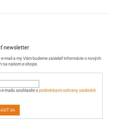
ť newsletter
j e-mail a my Vám budeme zasielať informácie o nových
h na našom e-shope.
 e-mailu souhlasíte s
podmínkami ochrany osobních
ÁSIŤ SA