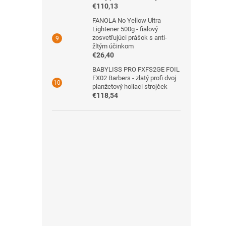
€110,13
FANOLA No Yellow Ultra
Lightener 500g - fialový
zosvetľujúci prášok s anti-
žltým účinkom
€26,40
BABYLISS PRO FXFS2GE FOIL
FX02 Barbers - zlatý profi dvoj
planžetový holiaci strojček
€118,54