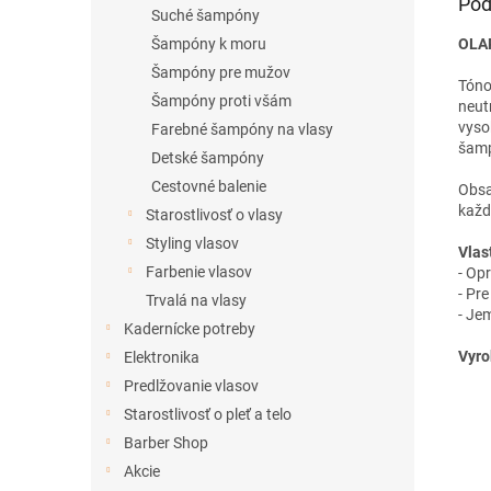
Pod
Suché šampóny
OLAP
Šampóny k moru
Šampóny pre mužov
Tóno
Šampóny proti všám
neutr
vyso
Farebné šampóny na vlasy
šamp
Detské šampóny
Cestovné balenie
Obsa
každ
Starostlivosť o vlasy
Styling vlasov
Vlas
Farbenie vlasov
- Opr
- Pr
Trvalá na vlasy
- Je
Kadernícke potreby
Vyro
Elektronika
Predlžovanie vlasov
Starostlivosť o pleť a telo
Barber Shop
Akcie