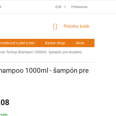
É PODMIENKY
PREDLŽOVANIE VLASOV - OBCHODNÉ PODMIENKY
EUR
Prihlásenie
NÁKUPNÝ
Prázdny košík
KOŠÍK
rostlivosť o pleť a telo
Barber Shop
Akcie
Novinky
er Toning Shampoo 1000ml - šampón pre studenú
Shampoo 1000ml - šampón pre
,08
ová
dom