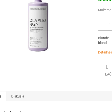
cena:
Môžeme d
Blonde E
blond
Detailné 
TLAČ
s
Diskusia