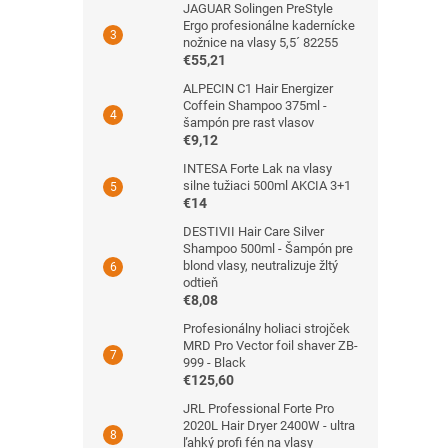
JAGUAR Solingen PreStyle
Ergo profesionálne kadernícke
nožnice na vlasy 5,5´ 82255
€55,21
ALPECIN C1 Hair Energizer
Coffein Shampoo 375ml -
šampón pre rast vlasov
€9,12
INTESA Forte Lak na vlasy
silne tužiaci 500ml AKCIA 3+1
€14
DESTIVII Hair Care Silver
Shampoo 500ml - Šampón pre
blond vlasy, neutralizuje žltý
odtieň
€8,08
Profesionálny holiaci strojček
MRD Pro Vector foil shaver ZB-
999 - Black
€125,60
JRL Professional Forte Pro
2020L Hair Dryer 2400W - ultra
ľahký profi fén na vlasy