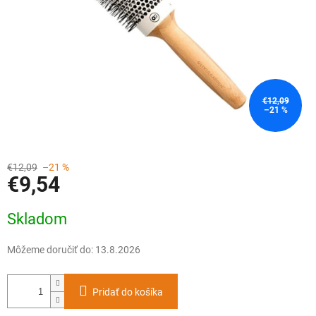
€12,09
–21 %
€12,09
–21 %
€9,54
Jednotková
Skladom
cena:
Môžeme doručiť do:
13.8.2026
Pridať do košíka