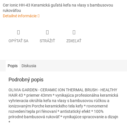
Cer Ionic HH-43 Keramická guľatá kefa na vlasy s bambusovou
rukoväťou
Detailné informácie
OPÝTAŤ SA
STRÁŽIŤ
ZDIEĽAŤ
Popis
Diskusia
Podrobný popis
OLIVIA GARDEN - CERAMIC ION THERMAL BRUSH - HEALTHY
HAIR 43 * priemer 43mm * vynikajúca profesionálna keramická
vyhrievacia okrúhla kefa na vlasy s bambusovou rúčkou a
ionizovaným Porche keramického tela kefy * rovnomerné
rozvedení tepla pri fénovaní * antistatický efekt * 100%
prírodné bambusová rukoväť * vynikajúce spracovanie a dizajn
*