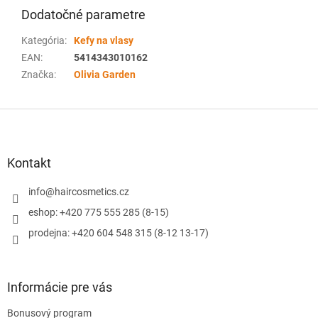
Dodatočné parametre
Kategória
:
Kefy na vlasy
EAN
:
5414343010162
Značka
:
Olivia Garden
Z
á
p
ä
Kontakt
t
i
info
@
haircosmetics.cz
e
eshop: +420 775 555 285 (8-15)
prodejna: +420 604 548 315 (8-12 13-17)
Informácie pre vás
Bonusový program