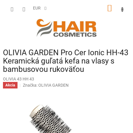
Prejsť
NÁKU
na
EUR
obsah
KOŠÍK
OLIVIA GARDEN Pro Cer Ionic HH-43
Keramická guľatá kefa na vlasy s
bambusovou rukoväťou
OLIVIA 43 HH 43
Značka:
OLIVIA GARDEN
Akcia