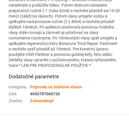
natiahnete a podložíte fóliou. Potom štetcom nanesiete
preparačný roztok č.1 (tuba 82ml) a necháte pôsobiť asi 10-20
minút (záleží na vlasoch). Potom vlasy umyjete vodou a
aplikujete nastavovacie roztok (2 x 40ml) a necháte pôsobiť
ďalších 10minút. Pri aplikácii ustaľovača pomocou hrebeňa
vlasy stále rovnajú a zároveň aj ustaľovač na vlasy
rovnomerne rozotrieme. Po 10minutách vlasy opäť umyjete a
aplikujete regeneračnú kúru Bonacure Total Repair Treatment
a necháte opäť pôsobiť až 10minút. Pre konečnú úpravu
použijete OSIS Flatliner a pomocou guľatej kefy, fénu alebo
žehličky vlasy upravíte o požadovaného, krásne vyhlazeného
tvare * LEN PRE PROFESIONÁLNE POUŽITIE *
Dodatočné parametre
Kategória
:
Prípravky na žehlenie vlasov
EAN
:
4045787000726
Značka
:
Schwarzkopf
Z
á