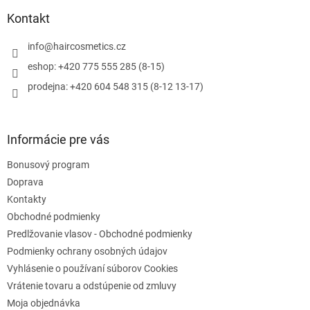
p
ä
Kontakt
t
i
info
@
haircosmetics.cz
e
eshop: +420 775 555 285 (8-15)
prodejna: +420 604 548 315 (8-12 13-17)
Informácie pre vás
Bonusový program
Doprava
Kontakty
Obchodné podmienky
Predlžovanie vlasov - Obchodné podmienky
Podmienky ochrany osobných údajov
Vyhlásenie o používaní súborov Cookies
Vrátenie tovaru a odstúpenie od zmluvy
Moja objednávka