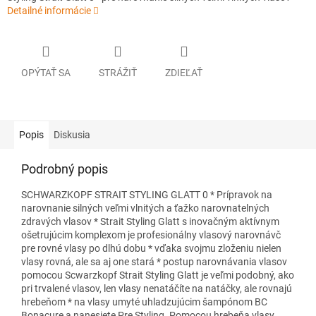
Detailné informácie
OPÝTAŤ SA
STRÁŽIŤ
ZDIEĽAŤ
Popis
Diskusia
Podrobný popis
SCHWARZKOPF STRAIT STYLING GLATT 0 * Prípravok na
narovnanie silných veľmi vlnitých a ťažko narovnatelných
zdravých vlasov * Strait Styling Glatt s inovačným aktívnym
ošetrujúcim komplexom je profesionálny vlasový narovnávč
pre rovné vlasy po dlhú dobu * vďaka svojmu zloženiu nielen
vlasy rovná, ale sa aj one stará * postup narovnávania vlasov
pomocou Scwarzkopf Strait Styling Glatt je veľmi podobný, ako
pri trvalené vlasov, len vlasy nenatáčíte na natáčky, ale rovnajú
hrebeňom * na vlasy umyté uhladzujúcim šampónom BC
Bonacure a nanesiete Pre Styling. Pomocou hrebeňa vlasy