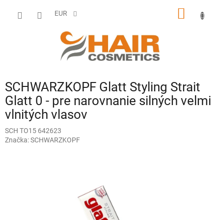
Prejsť
NÁKU
na
EUR
obsah
KOŠÍK
SCHWARZKOPF Glatt Styling Strait
Glatt 0 - pre narovnanie silných velmi
vlnitých vlasov
SCH TO15 642623
Značka:
SCHWARZKOPF