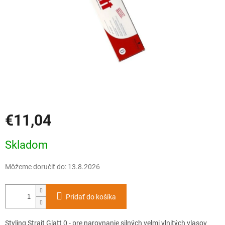
€11,04
Jednotková
Skladom
cena:
Môžeme doručiť do:
13.8.2026
Pridať do košíka
Styling Strait Glatt 0 - pre narovnanie silných velmi vlnitých vlasov