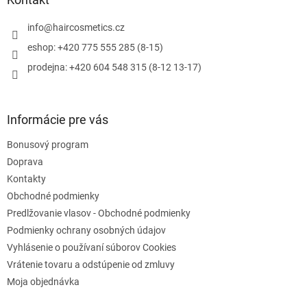
t
i
info
@
haircosmetics.cz
e
eshop: +420 775 555 285 (8-15)
prodejna: +420 604 548 315 (8-12 13-17)
Informácie pre vás
Bonusový program
Doprava
Kontakty
Obchodné podmienky
Predlžovanie vlasov - Obchodné podmienky
Podmienky ochrany osobných údajov
Vyhlásenie o používaní súborov Cookies
Vrátenie tovaru a odstúpenie od zmluvy
Moja objednávka