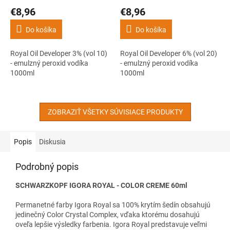
€8,96
€8,96
Do košíka
Do košíka
Royal Oil Developer 3% (vol 10)
Royal Oil Developer 6% (vol 20)
- emulzný peroxid vodíka
- emulzný peroxid vodíka
1000ml
1000ml
ZOBRAZIŤ VŠETKY SÚVISIACE PRODUKTY
Popis
Diskusia
Podrobný popis
SCHWARZKOPF IGORA ROYAL - COLOR CREME 60ml
Permanetné farby Igora Royal sa 100% krytím šedín obsahujú
jedinečný Color Crystal Complex, vďaka ktorému dosahujú
oveľa lepšie výsledky farbenia. Igora Royal predstavuje veľmi