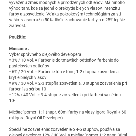
vyváženú zmes módnych a prirodzených odtieňov. Má mnoho
výhod tam, kde sa jedná o prekrytie bielych vlasov, intenzitu
farby a zosvetlenie. Vďaka pokrokovým technológiám zaistí
vašim vlasom až o 50% dlhšie zachovanie farby a o 25% lepšie
žiarivosť.
Použitie:
Miešanie :
Výber správneho olejového developera:
* 3% / 10 Vol. = Farbenie do tmavších odtieňov, farbenie do
pastelových odtieňov
* 6% / 20 Vol. = Farbenie tón v tóne, 1-2 stupňa zosvetlenia,
krytie bielych vlasov
* 9% / 30 Vol. = 2-3 stupňa zosvetlenia, 3 stupne zosvetlenia pri
farbení sa sériou 10-
* 12% / 40 Vol. = 3-4 stupne zosvetlenia pri farbení sa sériou
10-
Miešací pomer: 1: 1 (napr. 60ml farby na vlasy Igora Royal + 60
ml Igora Royal Oil Developer)
Špeciálne zosvetlenie: zosvetlenie o 4-5 stupňov, používa sa
olejový developer 12% / 40 Vol. a miešací pomer 1: 2 napr. 30ml