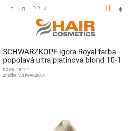
Prejsť
NÁKU
na
EUR
obsah
KOŠÍK
SCHWARZKOPF Igora Royal farba -
popolavá ultra platinová blond 10-1
ROYAL 25 10-1
Značka:
SCHWARZKOPF