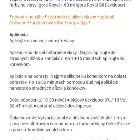
farby na vlasy Igora Royal + 60 ml Igora Royal Oil Developer
)
*
návod k použitie
*
krytí šedin a bílých vlasov
*
způsob
číslování
*
farebná hvězdica
*
rady a tipy
*
Aplikácia:
Aplikujte na suché, neumyté vlasy.
Aplikácie na dosiaľ nefarbené vlasy : Najprv aplikujte do
stredných dĺžok a končekov. Po 10-15 minútach aplikujte ku
korienkom.
Aplikácie na odrasty: Najprv aplikujte ku korienkom na oblasť
odrastov. Po 15-30 minútach pomocou duálnej aplikácie
naneste do stredných dĺžok a končekov.
Doba pôsobenia: 10-30 minút = olejový developer 3% / 10 Vol;
30-45 minút = ostatné olejové developerov.
Oplachovanie: Vytvorte amulzi a dôkladne opláchnite. Umyte
vlasy bezsulfátovým šampónom na farbené vlasy Color Freeze
a použite kondicionér alebo kúru.