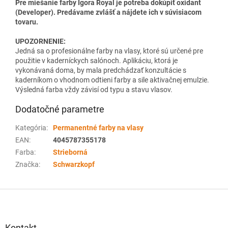
Pre miešanie farby Igora Royal je potreba dokúpiť oxidant
(Developer). Predávame zvlášť a nájdete ich v súvisiacom
tovaru.
UPOZORNENIE:
Jedná sa o profesionálne farby na vlasy, ktoré sú určené pre
použitie v kaderníckych salónoch. Aplikáciu, ktorá je
vykonávaná doma, by mala predchádzať konzultácie s
kaderníkom o vhodnom odtieni farby a sile aktivačnej emulzie.
Výsledná farba vždy závisí od typu a stavu vlasov.
Dodatočné parametre
Kategória
:
Permanentné farby na vlasy
EAN
:
4045787355178
Farba
:
Strieborná
Značka
:
Schwarzkopf
Z
á
p
ä
Kontakt