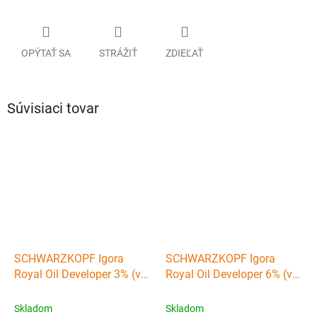
OPÝTAŤ SA
STRÁŽIŤ
ZDIEĽAŤ
Súvisiaci tovar
SCHWARZKOPF Igora
SCHWARZKOPF Igora
Royal Oil Developer 3% (vol
Royal Oil Developer 6% (vol
10) - emulzný peroxid
20) - emulzný peroxid
vodíka 1000ml
vodíka 1000ml
Skladom
Skladom