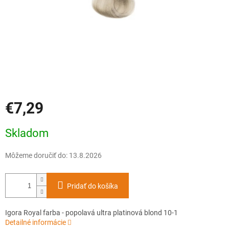
€7,29
Jednotková
Skladom
cena:
Môžeme doručiť do:
13.8.2026
Pridať do košíka
Igora Royal farba - popolavá ultra platinová blond 10-1
Detailné informácie