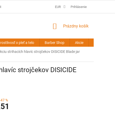
É PODMIENKY
PREDLŽOVANIE VLASOV - OBCHODNÉ PODMIENKY
EUR
Prihlásenie
NÁKUPNÝ
Prázdny košík
KOŠÍK
rostlivosť o pleť a telo
Barber Shop
Akcie
Novinky
ciu strihacích hlavíc strojčekov DISICIDE Blade jar
hlavíc strojčekov DISICIDE
–47 %
,51