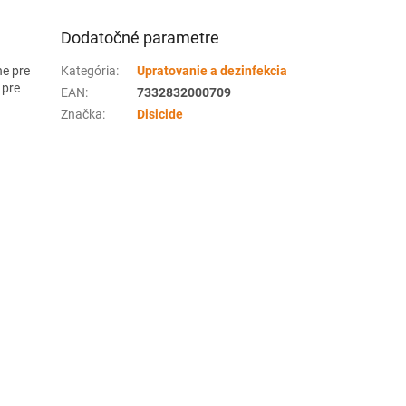
Dodatočné parametre
ne pre
Kategória
:
Upratovanie a dezinfekcia
 pre
EAN
:
7332832000709
Značka
:
Disicide