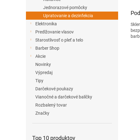
Jednorazové pomôcky
Pod
Upratovanie a dezinfekcia
Elektronika
Skle
bezp
Predlžovanie vlasov
barb
Starostlivosť o pleť a telo
Barber Shop
Akcie
Novinky
Výpredaj
Tipy
Darčekové poukazy
Vianočné a darčekové balíčky
Rozbalený tovar
Značky
Top 10 produktov