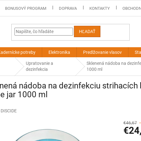
BONUSOVÝ PROGRAM
DOPRAVA
KONTAKTY
OBCHODN
HĽADAŤ
adernícke potreby
Elektronika
Predlžovanie vlasov
Sta
Upratovanie a
Sklenená nádoba na dezinfek
dezinfekcia
1000 ml
nená nádoba na dezinfekciu strihacích 
e jar 1000 ml
:
DISCIDE
€46,67
€24