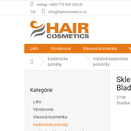
Prejsť
eshop: +420 775 555 285 (8-
na
15)
info@haircosmetics.cz
obsah
Léto
Výrobcovia
Vlasová kozmetika
K
Kadernícke
Ostatné kadernícke
Domov
potreby
pomôcky
B
Skle
o
Preskočiť
č
Blad
Kategórie
kategórie
n
2738
ý
Léto
Značka
p
Výrobcovia
a
Vlasová kozmetika
n
e
Kadernícke potreby