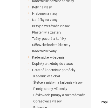
l
Kadernícke nožnice na vlasy
Kefy na vlasy
Hrebene na vlasy
Natáčky na vlasy
Britvy a zrezávače vlasov
Pláštenky a zástery
Tašky, puzdrá a kufríky
Učňovské kadernícke sety
Kadernícke váhy
Kadernícke vybavenie
Doplnky a ozdoby do vlasov
Ostatné kadernícke pomôcky
Kadernícky alobal
Štetce a misky na farbenie vlasov
Pinety, spony, vlásenky
Dávkovacie pumpy a rozprašovače
Oprašovače vlasov
Popi
Rukavice