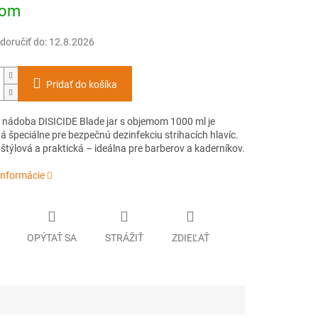
ová
dom
oručiť do:
12.8.2026
Pridať do košíka
 nádoba DISICIDE Blade jar s objemom 1000 ml je
 špeciálne pre bezpečnú dezinfekciu strihacích hlavíc.
 štýlová a praktická – ideálna pre barberov a kaderníkov.
informácie
OPÝTAŤ SA
STRÁŽIŤ
ZDIEĽAŤ