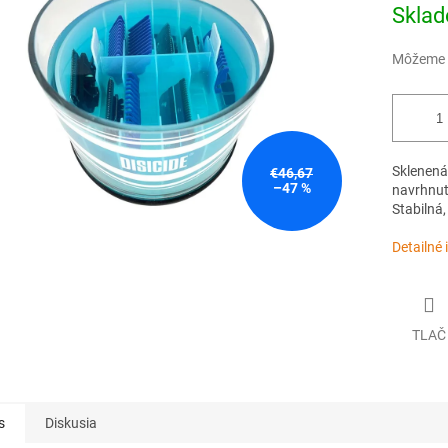
Jednotk
Skla
cena:
Môžeme d
Sklenená
€46,67
–47 %
navrhnutá
Stabilná,
Detailné 
TLAČ
s
Diskusia