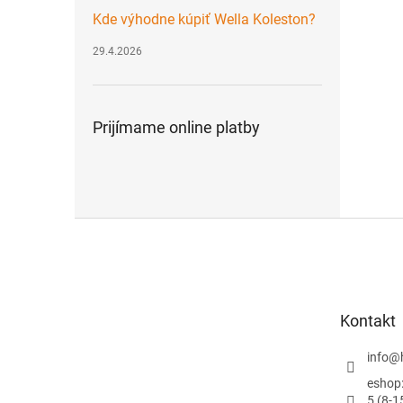
Kde výhodne kúpiť Wella Koleston?
29.4.2026
Prijímame online platby
Z
á
p
ä
t
Kontakt
i
e
info
@
eshop
5 (8-1