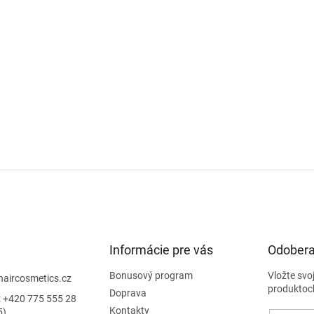
Informácie pre vás
Odobera
Bonusový program
Vložte svo
haircosmetics.cz
produktoc
Doprava
: +420 775 555 28
Kontakty
5)