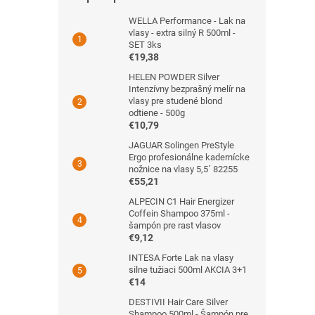
WELLA Performance - Lak na
vlasy - extra silný R 500ml -
SET 3ks
€19,38
HELEN POWDER Silver
Intenzívny bezprašný melír na
vlasy pre studené blond
odtiene - 500g
€10,79
JAGUAR Solingen PreStyle
Ergo profesionálne kadernícke
nožnice na vlasy 5,5´ 82255
€55,21
ALPECIN C1 Hair Energizer
Coffein Shampoo 375ml -
šampón pre rast vlasov
€9,12
INTESA Forte Lak na vlasy
silne tužiaci 500ml AKCIA 3+1
€14
DESTIVII Hair Care Silver
Shampoo 500ml - Šampón pre