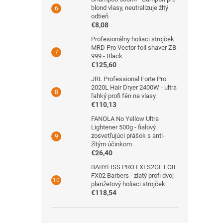
blond vlasy, neutralizuje žltý
odtieň
€8,08
Profesionálny holiaci strojček
MRD Pro Vector foil shaver ZB-
999 - Black
€125,60
JRL Professional Forte Pro
2020L Hair Dryer 2400W - ultra
ľahký profi fén na vlasy
€110,13
FANOLA No Yellow Ultra
Lightener 500g - fialový
zosvetľujúci prášok s anti-
žltým účinkom
€26,40
BABYLISS PRO FXFS2GE FOIL
FX02 Barbers - zlatý profi dvoj
planžetový holiaci strojček
€118,54