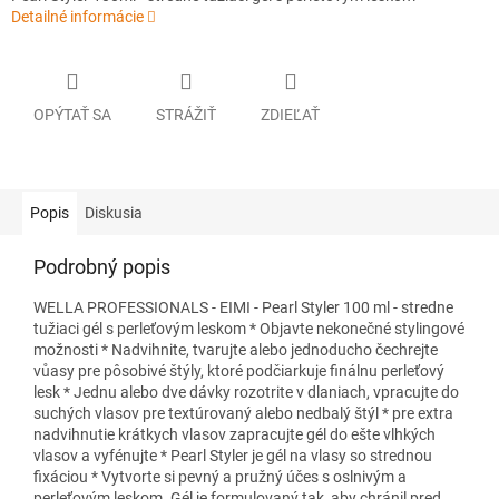
Detailné informácie
OPÝTAŤ SA
STRÁŽIŤ
ZDIEĽAŤ
Popis
Diskusia
Podrobný popis
WELLA PROFESSIONALS - EIMI - Pearl Styler 100 ml - stredne
tužiaci gél s perleťovým leskom * Objavte nekonečné stylingové
možnosti * Nadvihnite, tvarujte alebo jednoducho čechrejte
vůasy pre pôsobivé štýly, ktoré podčiarkuje finálnu perleťový
lesk * Jednu alebo dve dávky rozotrite v dlaniach, vpracujte do
suchých vlasov pre textúrovaný alebo nedbalý štýl * pre extra
nadvihnutie krátkych vlasov zapracujte gél do ešte vlhkých
vlasov a vyfénujte * Pearl Styler je gél na vlasy so strednou
fixáciou * Vytvorte si pevný a pružný účes s oslnivým a
perleťovým leskom. Gél je formulovaný tak, aby chránil pred