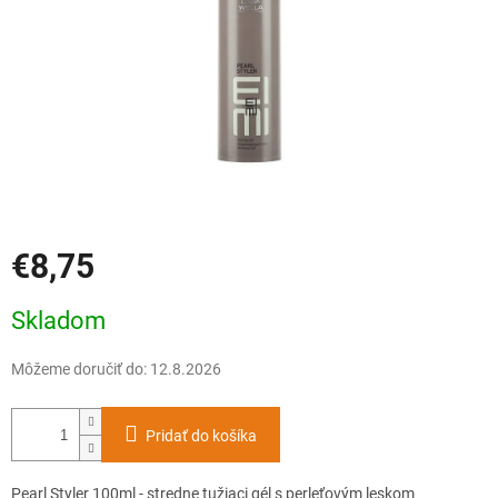
€8,75
Jednotková
Skladom
cena:
Môžeme doručiť do:
12.8.2026
Pridať do košíka
Pearl Styler 100ml - stredne tužiaci gél s perleťovým leskom