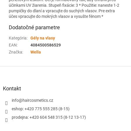
účinkami UV žiarenia. Stupeň fixácie: 3 * Použitie: naneste 1-2
pumpičky do dlaní a vpracujte do suchých vlasov. Pre extra
účes vpracujte do mokrých vlasov a vysušte fénom *
Dodatočné parametre
Kategória
:
Gély na vlasy
EAN
:
4084500586529
Značka
:
Wella
Z
á
p
ä
Kontakt
t
i
info
@
haircosmetics.cz
e
eshop: +420 775 555 285 (8-15)
prodejna: +420 604 548 315 (8-12 13-17)