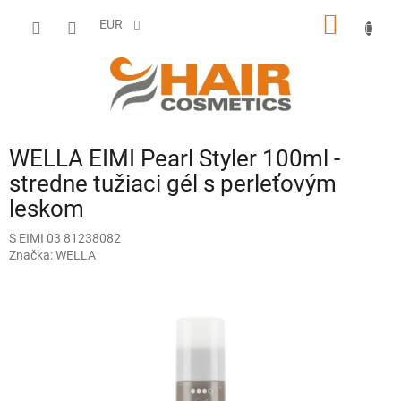
Prejsť
NÁKU
na
EUR
obsah
KOŠÍK
WELLA EIMI Pearl Styler 100ml -
stredne tužiaci gél s perleťovým
leskom
S EIMI 03 81238082
Značka:
WELLA