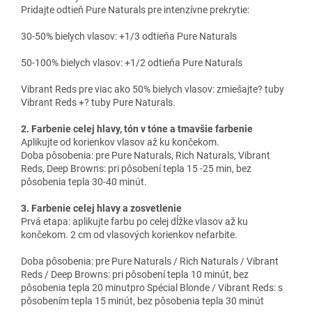
Pridajte odtieň Pure Naturals pre intenzívne prekrytie:
30-50% bielych vlasov: +1/3 odtieňa Pure Naturals
50-100% bielych vlasov: +1/2 odtieňa Pure Naturals
Vibrant Reds pre viac ako 50% bielych vlasov: zmiešajte? tuby
Vibrant Reds +? tuby Pure Naturals.
2. Farbenie celej hlavy, tón v tóne a tmavšie farbenie
Aplikujte od korienkov vlasov až ku končekom.
Doba pôsobenia: pre Pure Naturals, Rich Naturals, Vibrant
Reds, Deep Browns: pri pôsobení tepla 15 -25 min, bez
pôsobenia tepla 30-40 minút.
3. Farbenie celej hlavy a zosvetlenie
Prvá etapa: aplikujte farbu po celej dĺžke vlasov až ku
končekom. 2 cm od vlasových korienkov nefarbite.
Doba pôsobenia: pre Pure Naturals / Rich Naturals / Vibrant
Reds / Deep Browns: pri pôsobení tepla 10 minút, bez
pôsobenia tepla 20 minutpro Spécial Blonde / Vibrant Reds: s
pôsobením tepla 15 minút, bez pôsobenia tepla 30 minút