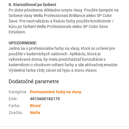
8. Starostlivosť po farbení
Po dobe pôsobenia dôkladne umyte vlasy. Použite šampón na
farbené vlasy Wella Professionals Brilliance alebo SP Color
Save. Pre neutralizáciu a fixáciu farby použite kondicionér /
kúru po farbení Wella Professionals alebo SP Color Save
Emulsion.
UPOZORNENIE:
Jedná sa o profesionálne farby na vlasy, ktoré sú určené pre
použitie v kaderníckych salónoch. Aplikáciu, ktorá je
vykonávaná doma, by mala predchádzať konzultácie s
kaderníkom o vhodnom odtieni farby a sile aktivačnej emulzie.
Výsledná farba vždy závisí od typu a stavu vlasov.
Dodatočné parametre
Kategória
:
Permanentné farby na vlasy
EAN
:
4015600182175
Farba
:
Blond
Značka
:
Wella