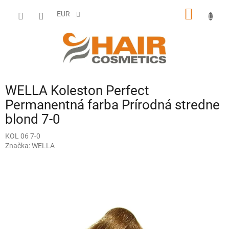
Prejsť
NÁKU
na
EUR
obsah
KOŠÍK
WELLA Koleston Perfect
Permanentná farba Prírodná stredne
blond 7-0
KOL 06 7-0
Značka:
WELLA