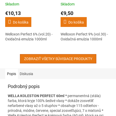
1000ml
1000ml
Skladom
Skladom
€10,13
€9,50
Do košíka
Do košíka
Welloxon Perfect 6% (vol.20) -
Welloxon Perfect 9% (vol.30) -
Oxidačná emulzia 1000ml
Oxidačná emulzia 1000ml
ZOBRAZIŤ VŠETKY SÚVISIACE PRODUKTY
Popis
Diskusia
Podrobný popis
WELLA KOLESTON PERFECT 60ml *
permanentná (stála)
farba, ktorá kryje 100% šedivé vlasy * dokáže zosvetliť
nefarbené vlasy až o 5 stupňov * obsahuje 115 odtieňov -
prírodná, módne, červene, special zosvetľujúci, 7 x mixtonů *
Wella Koleston Perfect je krémová farba (60 ml), ktorá sa pri