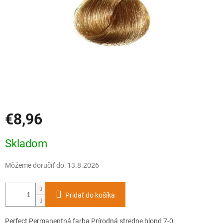
€8,96
Jednotková
Skladom
cena:
Môžeme doručiť do:
13.8.2026
Pridať do košíka
Perfect Permanentná farba Prírodná stredne blond 7-0