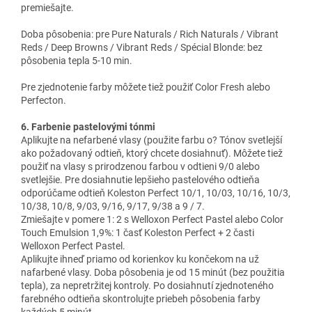
premiešajte.
Doba pôsobenia: pre Pure Naturals / Rich Naturals / Vibrant
Reds / Deep Browns / Vibrant Reds / Spécial Blonde: bez
pôsobenia tepla 5-10 min.
Pre zjednotenie farby môžete tiež použiť Color Fresh alebo
Perfecton.
6. Farbenie pastelovými tónmi
Aplikujte na nefarbené vlasy (použite farbu o? Tónov svetlejší
ako požadovaný odtieň, ktorý chcete dosiahnuť). Môžete tiež
použiť na vlasy s prirodzenou farbou v odtieni 9/0 alebo
svetlejšie. Pre dosiahnutie lepšieho pastelového odtieňa
odporúčame odtieň Koleston Perfect 10/1, 10/03, 10/16, 10/3,
10/38, 10/8, 9/03, 9/16, 9/17, 9/38 a 9 / 7.
Zmiešajte v pomere 1: 2 s Welloxon Perfect Pastel alebo Color
Touch Emulsion 1,9%: 1 časť Koleston Perfect + 2 časti
Welloxon Perfect Pastel.
Aplikujte ihneď priamo od korienkov ku končekom na už
nafarbené vlasy. Doba pôsobenia je od 15 minút (bez použitia
tepla), za nepretržitej kontroly. Po dosiahnutí zjednoteného
farebného odtieňa skontrolujte priebeh pôsobenia farby