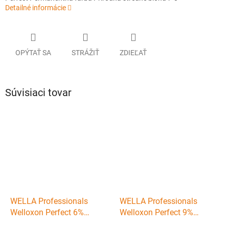
Detailné informácie
OPÝTAŤ SA
STRÁŽIŤ
ZDIEĽAŤ
Súvisiaci tovar
WELLA Professionals
WELLA Professionals
Welloxon Perfect 6%
Welloxon Perfect 9%
(vol.20) - Oxidačná emulzia
(vol.30) - Oxidačná emulzia