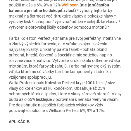
použití mieša s 6%, 9% a 12%
Welloxon
(
nie je súčasťou
balenia a je nutné ho dokúpiť zvlášť
) * výhody tejto farby:
maximálna šetrnosť voči štruktúre vlasov a pokožke hlavy *
výrazný lesk * schopnosť vyrovnať odtieň v celej dĺžke vlasov *
vytvorenie obrovskej škály odtieňov pomocou mixtonů *
Farba Koleston Perfect je známa pre svoj perfektný, intenzívne
a žiarivý výsledok farbenia, a to vďaka svojmu zloženiu
najvyššej kvality. Unikátny paleta farieb - bohatá blond,
prírodná, hnedá, červená a špeciálne mix odtieňov naplno
rozvinie vašu kreativitu. Vytvoríte širokú škálu odtieňov vďaka
mixtónům, ktoré farby obsahujú. Farba má synergický systém,
vďaka ktorému sú všetky farebné komponenty zladené a
vzájomne spolupracujú.
Wella Professionals Koleston Perfect kryje 100% biele / sivé
vlasy od korienkov až ku končekom. Obsahuje až 25%
ochranných látok a lipidov, ktoré o vlasy zároveň starajú. Vlasy
budú až o 65% lesklejšie v porovnaní s nenabarvenými vlasmi.
Pre dosiahnutie najlepších farbiacich výsledkov vždy
používajte spoločne s Welloxon Perfect 6%, 9% a 12%.
APLIKÁCIE: