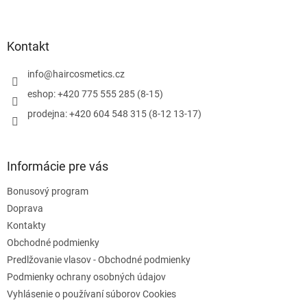
Z
á
p
ä
Kontakt
t
i
info
@
haircosmetics.cz
e
eshop: +420 775 555 285 (8-15)
prodejna: +420 604 548 315 (8-12 13-17)
Informácie pre vás
Bonusový program
Doprava
Kontakty
Obchodné podmienky
Predlžovanie vlasov - Obchodné podmienky
Podmienky ochrany osobných údajov
Vyhlásenie o používaní súborov Cookies