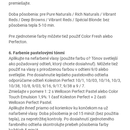
premiešajte.
Doba pôsobenia: pre Pure Naturals / Rich Naturals / Vibrant
Reds / Deep Browns / Vibrant Reds / Spécial Blonde: bez
pôsobenia tepla 5-10 min.
Pre zjednotenie farby môžete tiež použiť Color Fresh alebo
Perfecton.
6. Farbenie pastelovými tónmi
Aplikujte na nefarbené vlasy (použite farbu o? Tónov svetlejší
ako požadovaný odtieň, ktorý chcete dosiahnuť). Môžete tiež
použiť na vlasy s prirodzenou farbou v odtieni 9/0 alebo
svetlejšie. Pre dosiahnutie lepšieho pastelového odtieňa
odporúčame odtieň Koleston Perfect 10/1, 10/03, 10/16, 10/3,
10/38, 10/8, 9/03, 9/16, 9/17, 9/38 a 9 / 7.
Zmiešajte v pomere 1: 2 s Welloxon Perfect Pastel alebo Color
Touch Emulsion 1,9%: 1 časť Koleston Perfect + 2 časti
Welloxon Perfect Pastel.
Aplikujte ihneď priamo od korienkov ku končekom na už
nafarbené vlasy. Doba pôsobenia je od 15 minút (bez použitia
tepla), za nepretržitej kontroly. Po dosiahnutí zjednoteného
farebného odtieňa skontrolujte priebeh pôsobenia farby