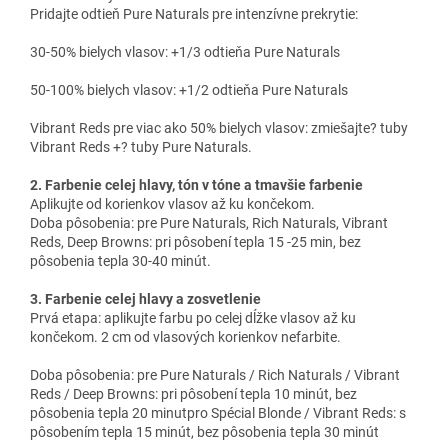
Pridajte odtieň Pure Naturals pre intenzívne prekrytie:
30-50% bielych vlasov: +1/3 odtieňa Pure Naturals
50-100% bielych vlasov: +1/2 odtieňa Pure Naturals
Vibrant Reds pre viac ako 50% bielych vlasov: zmiešajte? tuby
Vibrant Reds +? tuby Pure Naturals.
2. Farbenie celej hlavy, tón v tóne a tmavšie farbenie
Aplikujte od korienkov vlasov až ku končekom.
Doba pôsobenia: pre Pure Naturals, Rich Naturals, Vibrant
Reds, Deep Browns: pri pôsobení tepla 15 -25 min, bez
pôsobenia tepla 30-40 minút.
3. Farbenie celej hlavy a zosvetlenie
Prvá etapa: aplikujte farbu po celej dĺžke vlasov až ku
končekom. 2 cm od vlasových korienkov nefarbite.
Doba pôsobenia: pre Pure Naturals / Rich Naturals / Vibrant
Reds / Deep Browns: pri pôsobení tepla 10 minút, bez
pôsobenia tepla 20 minutpro Spécial Blonde / Vibrant Reds: s
pôsobením tepla 15 minút, bez pôsobenia tepla 30 minút