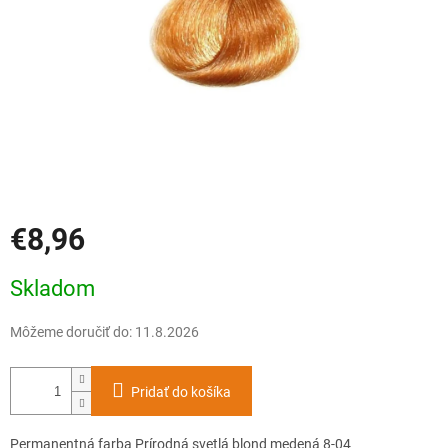
€8,96
Jednotková
Skladom
cena:
Môžeme doručiť do:
11.8.2026
Pridať do košíka
Permanentná farba Prírodná svetlá blond medená 8-04