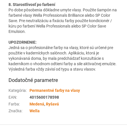
8. Starostlivosť po farbení
Po dobe pôsobenia dôkladne umyte vlasy. Použite šampón na
farbené vlasy Wella Professionals Brilliance alebo SP Color
Save. Pre neutralizáciu a fixáciu farby použite kondicionér /
kúru po farbení Wella Professionals alebo SP Color Save
Emulsion.
UPOZORNENIE:
Jedná sa o profesionálne farby na vlasy, ktoré sú určené pre
použitie v kaderníckych salónoch. Aplikáciu, ktorá je
vykonávaná doma, by mala predchádzať konzultácie s
kaderníkom o vhodnom odtieni farby a sile aktivačnej emulzie.
Výsledná farba vždy závisí od typu a stavu vlasov.
Dodatočné parametre
Kategória
:
Permanentné farby na vlasy
EAN
:
4015600178598
Farba
:
Medená
,
Ryšavá
Značka
:
Wella