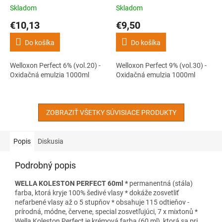
1000ml
1000ml
Skladom
Skladom
€10,13
€9,50
Do košíka
Do košíka
Welloxon Perfect 6% (vol.20) -
Welloxon Perfect 9% (vol.30) -
Oxidačná emulzia 1000ml
Oxidačná emulzia 1000ml
ZOBRAZIŤ VŠETKY SÚVISIACE PRODUKTY
Popis
Diskusia
Podrobný popis
WELLA KOLESTON PERFECT 60ml *
permanentná (stála)
farba, ktorá kryje 100% šedivé vlasy * dokáže zosvetliť
nefarbené vlasy až o 5 stupňov * obsahuje 115 odtieňov -
prírodná, módne, červene, special zosvetľujúci, 7 x mixtonů *
Wella Koleston Perfect je krémová farba (60 ml), ktorá sa pri