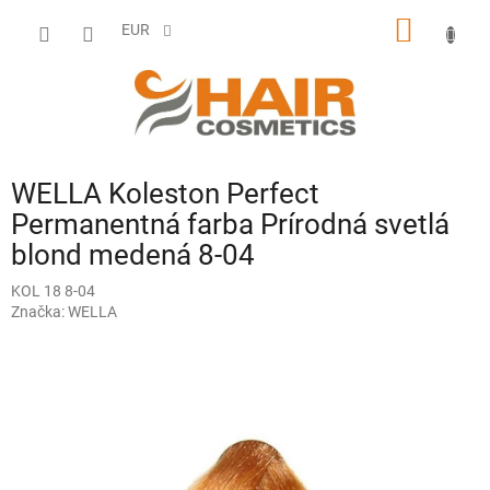
Prejsť
NÁKU
na
EUR
obsah
KOŠÍK
WELLA Koleston Perfect
Permanentná farba Prírodná svetlá
blond medená 8-04
KOL 18 8-04
Značka:
WELLA