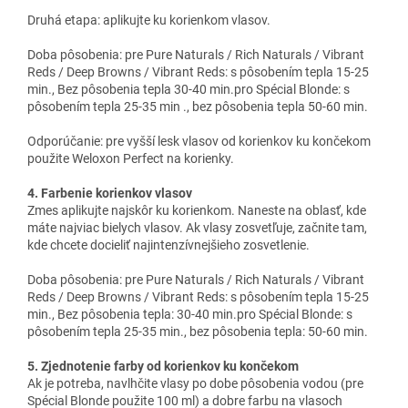
Druhá etapa: aplikujte ku korienkom vlasov.
Doba pôsobenia: pre Pure Naturals / Rich Naturals / Vibrant
Reds / Deep Browns / Vibrant Reds: s pôsobením tepla 15-25
min., Bez pôsobenia tepla 30-40 min.pro Spécial Blonde: s
pôsobením tepla 25-35 min ., bez pôsobenia tepla 50-60 min.
Odporúčanie: pre vyšší lesk vlasov od korienkov ku končekom
použite Weloxon Perfect na korienky.
4. Farbenie korienkov vlasov
Zmes aplikujte najskôr ku korienkom. Naneste na oblasť, kde
máte najviac bielych vlasov. Ak vlasy zosvetľuje, začnite tam,
kde chcete docieliť najintenzívnejšieho zosvetlenie.
Doba pôsobenia: pre Pure Naturals / Rich Naturals / Vibrant
Reds / Deep Browns / Vibrant Reds: s pôsobením tepla 15-25
min., Bez pôsobenia tepla: 30-40 min.pro Spécial Blonde: s
pôsobením tepla 25-35 min., bez pôsobenia tepla: 50-60 min.
5. Zjednotenie farby od korienkov ku končekom
Ak je potreba, navlhčite vlasy po dobe pôsobenia vodou (pre
Spécial Blonde použite 100 ml) a dobre farbu na vlasoch