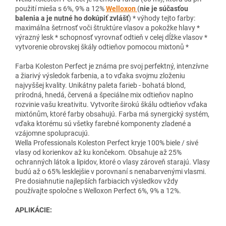
použití mieša s 6%, 9% a 12%
Welloxon
(
nie je súčasťou
balenia a je nutné ho dokúpiť zvlášť
) * výhody tejto farby:
maximálna šetrnosť voči štruktúre vlasov a pokožke hlavy *
výrazný lesk * schopnosť vyrovnať odtieň v celej dĺžke vlasov *
vytvorenie obrovskej škály odtieňov pomocou mixtonů *
Farba Koleston Perfect je známa pre svoj perfektný, intenzívne
a žiarivý výsledok farbenia, a to vďaka svojmu zloženiu
najvyššej kvality. Unikátny paleta farieb - bohatá blond,
prírodná, hnedá, červená a špeciálne mix odtieňov naplno
rozvinie vašu kreativitu. Vytvoríte širokú škálu odtieňov vďaka
mixtónům, ktoré farby obsahujú. Farba má synergický systém,
vďaka ktorému sú všetky farebné komponenty zladené a
vzájomne spolupracujú.
Wella Professionals Koleston Perfect kryje 100% biele / sivé
vlasy od korienkov až ku končekom. Obsahuje až 25%
ochranných látok a lipidov, ktoré o vlasy zároveň starajú. Vlasy
budú až o 65% lesklejšie v porovnaní s nenabarvenými vlasmi.
Pre dosiahnutie najlepších farbiacich výsledkov vždy
používajte spoločne s Welloxon Perfect 6%, 9% a 12%.
APLIKÁCIE: