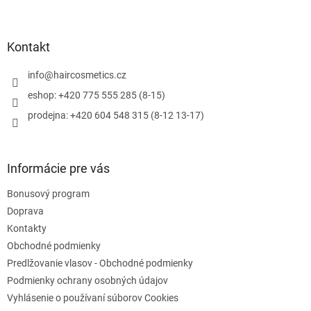
Z
á
p
ä
Kontakt
t
i
info
@
haircosmetics.cz
e
eshop: +420 775 555 285 (8-15)
prodejna: +420 604 548 315 (8-12 13-17)
Informácie pre vás
Bonusový program
Doprava
Kontakty
Obchodné podmienky
Predlžovanie vlasov - Obchodné podmienky
Podmienky ochrany osobných údajov
Vyhlásenie o používaní súborov Cookies