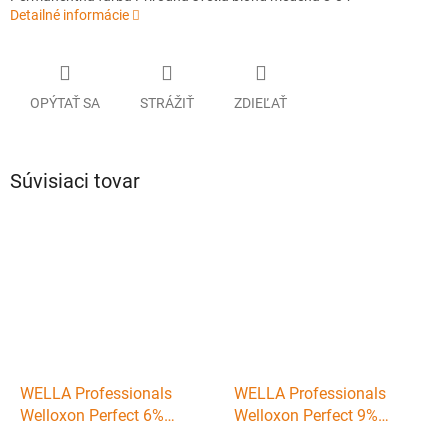
Detailné informácie
OPÝTAŤ SA
STRÁŽIŤ
ZDIEĽAŤ
Súvisiaci tovar
WELLA Professionals
WELLA Professionals
Welloxon Perfect 6%
Welloxon Perfect 9%
(vol.20) - Oxidačná emulzia
(vol.30) - Oxidačná emulzia