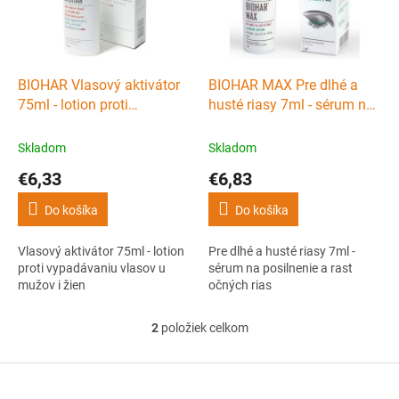
s
d
p
u
r
k
o
t
d
BIOHAR Vlasový aktivátor
BIOHAR MAX Pre dlhé a
o
u
75ml - lotion proti
husté riasy 7ml - sérum na
v
k
vypadávaniu vlasov u
posilnenie a rast očných
t
mužov i žien
rias
Skladom
Skladom
o
€6,33
€6,83
v
Do košíka
Do košíka
Vlasový aktivátor 75ml - lotion
Pre dlhé a husté riasy 7ml -
proti vypadávaniu vlasov u
sérum na posilnenie a rast
mužov i žien
očných rias
2
položiek celkom
O
v
l
Z
á
á