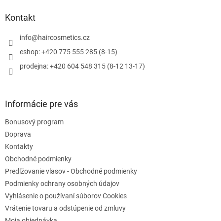
d
p
a
ä
Kontakt
c
t
i
i
info
@
haircosmetics.cz
e
e
p
eshop: +420 775 555 285 (8-15)
r
prodejna: +420 604 548 315 (8-12 13-17)
v
k
y
v
Informácie pre vás
ý
p
Bonusový program
i
s
Doprava
u
Kontakty
Obchodné podmienky
Predlžovanie vlasov - Obchodné podmienky
Podmienky ochrany osobných údajov
Vyhlásenie o používaní súborov Cookies
Vrátenie tovaru a odstúpenie od zmluvy
Moja objednávka