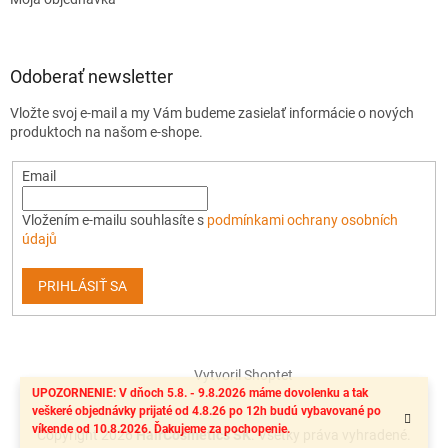
Odoberať newsletter
Vložte svoj e-mail a my Vám budeme zasielať informácie o nových
produktoch na našom e-shope.
Email
Vložením e-mailu souhlasíte s
podmínkami ochrany osobních
údajů
PRIHLÁSIŤ SA
Vytvoril Shoptet
UPOZORNENIE: V dňoch 5.8. - 9.8.2026 máme dovolenku a tak
veškeré objednávky prijaté od 4.8.26 po 12h budú vybavované po
víkende od 10.8.2026. Ďakujeme za pochopenie.
Copyright 2026
HairCosmetics SK
. Všetky práva vyhradené.