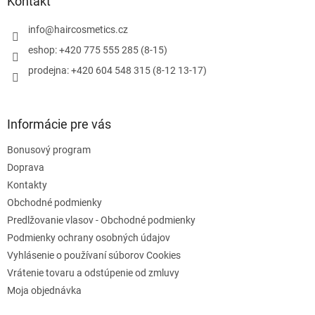
ä
Kontakt
c
t
i
i
info
@
haircosmetics.cz
e
e
p
eshop: +420 775 555 285 (8-15)
r
prodejna: +420 604 548 315 (8-12 13-17)
v
k
y
v
Informácie pre vás
ý
p
Bonusový program
i
s
Doprava
u
Kontakty
Obchodné podmienky
Predlžovanie vlasov - Obchodné podmienky
Podmienky ochrany osobných údajov
Vyhlásenie o používaní súborov Cookies
Vrátenie tovaru a odstúpenie od zmluvy
Moja objednávka