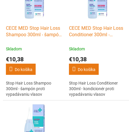
s
d
p
u
r
k
o
t
d
CECE MED Stop Hair Loss
CECE MED Stop Hair Loss
o
u
Shampoo 300ml - šampón
Conditioner 300ml -
v
k
proti vypadávaniu vlasov
kondicionér proti
t
vypadávaniu vlasov
Skladom
Skladom
o
€10,38
€10,38
v
Do košíka
Do košíka
Stop Hair Loss Shampoo
Stop Hair Loss Conditioner
300ml - šampón proti
300ml - kondicionér proti
vypadávaniu vlasov
vypadávaniu vlasov