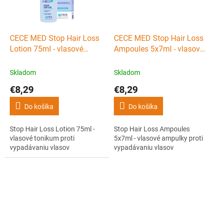
CECE MED Stop Hair Loss
CECE MED Stop Hair Loss
Lotion 75ml - vlasové
Ampoules 5x7ml - vlasové
tonikum proti vypadávaniu
ampulky proti vypadávaniu
vlasov
vlasov
Skladom
Skladom
€8,29
€8,29
Do košíka
Do košíka
Stop Hair Loss Lotion 75ml -
Stop Hair Loss Ampoules
vlasové tonikum proti
5x7ml - vlasové ampulky proti
vypadávaniu vlasov
vypadávaniu vlasov