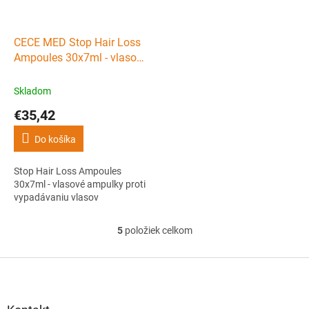
CECE MED Stop Hair Loss
Ampoules 30x7ml - vlasové
ampulky proti vypadávaniu
vlasov
Skladom
€35,42
Do košíka
Stop Hair Loss Ampoules
30x7ml - vlasové ampulky proti
vypadávaniu vlasov
5
položiek celkom
O
v
l
Z
á
á
d
p
a