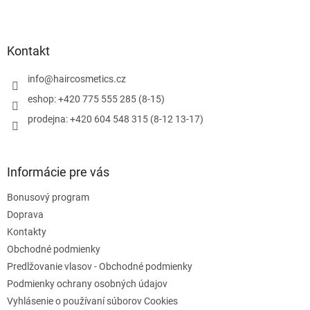
l
Z
Vonia sviežo po citrusoch.
á
á
d
p
a
ä
Kontakt
c
t
i
i
info
@
haircosmetics.cz
e
e
p
eshop: +420 775 555 285 (8-15)
r
prodejna: +420 604 548 315 (8-12 13-17)
v
k
y
v
Informácie pre vás
ý
p
Bonusový program
i
s
Doprava
u
Kontakty
Obchodné podmienky
Predlžovanie vlasov - Obchodné podmienky
Podmienky ochrany osobných údajov
Vyhlásenie o používaní súborov Cookies