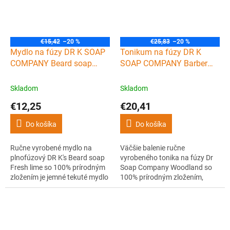
pôžitok pre zmysly.
€15,42
–20 %
€25,83
–20 %
Mydlo na fúzy DR K SOAP
Tonikum na fúzy DR K
COMPANY Beard soap
SOAP COMPANY Barber
Fresh lime 100 ml
beard tonic Woodland 100
ml
Skladom
Skladom
€12,25
€20,41
Do košíka
Do košíka
Ručne vyrobené mydlo na
Väčšie balenie ručne
plnofúzový DR K's Beard soap
vyrobeného tonika na fúzy Dr
Fresh lime so 100% prírodným
Soap Company Woodland so
zložením je jemné tekuté mydlo
100% prírodným zložením,
obsahujúce pre-vitamín B5
ktoré vyživuje, hydratuje,
(panthenol) a glycerín pre
upokojuje a revitalizuje fúzy a
luxusné a zdravé fúzy leskom.
pokožku pod nimi. Obsahuje
Má exkluzívnu citrusovú vôňu,
ideálnu kombináciu pre zdravé
ktorá poskytuje osviežujúci
a jemné fúzy. Vďaka pridanej