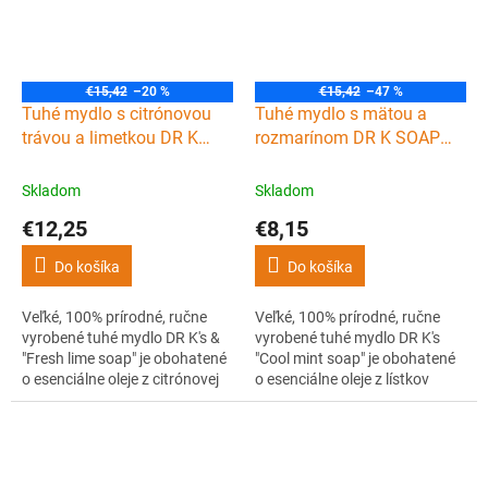
€15,42
–20 %
€15,42
–47 %
Tuhé mydlo s citrónovou
Tuhé mydlo s mätou a
trávou a limetkou DR K
rozmarínom DR K SOAP
SOAP COMPANY Fresh
COMPANY Cool mint soap
lime soap XL 225 g
XL 225 g
Skladom
Skladom
€12,25
€8,15
Do košíka
Do košíka
Veľké, 100% prírodné, ručne
Veľké, 100% prírodné, ručne
vyrobené tuhé mydlo DR K's &
vyrobené tuhé mydlo DR K's
"Fresh lime soap" je obohatené
"Cool mint soap" je obohatené
o esenciálne oleje z citrónovej
o esenciálne oleje z lístkov
trávy a limetkovej kôry. Čistí
mäty a rozmarínu. Čistí
pokožku, dodáva ju príjemnú a
pokožku, dodáva ju príjemnú a
sviežu vôňu a pokožke
sviežu vôňu a pokožke
poskytuje potrebnú hydratáciu
poskytuje potrebnú hydratáciu
a výživu po celý deň.
a výživu po celý deň.