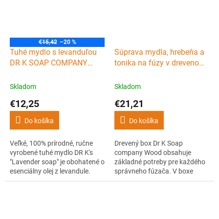
€15,42
–20 %
Tuhé mydlo s levanduľou
Súprava mydla, hrebeňa a
DR K SOAP COMPANY
tonika na fúzy v drevenom
Lavender soap XL 225 g
boxe DR K SOAP
COMPANY Beard box
Skladom
Skladom
Wood
€12,25
€21,21
Do košíka
Do košíka
Veľké, 100% prírodné, ručne
Drevený box Dr K Soap
vyrobené tuhé mydlo DR K's
company Wood obsahuje
"Lavender soap" je obohatené o
základné potreby pre každého
esenciálny olej z levandule.
správneho fúzača. V boxe
Čistí pokožku, dodáva ju
nájdete tuhé mydlo na fúzy a
príjemnú levanduľovú vôňu a
telo, vyživujúce tonikum na
pokožke poskytuje potrebnú
fúzy a hrebeň na ich úpravu.
hydratáciu a výživu po celý
Mydlo a tonikum sú 100%
deň.
prírodné, ručne vyrobené a