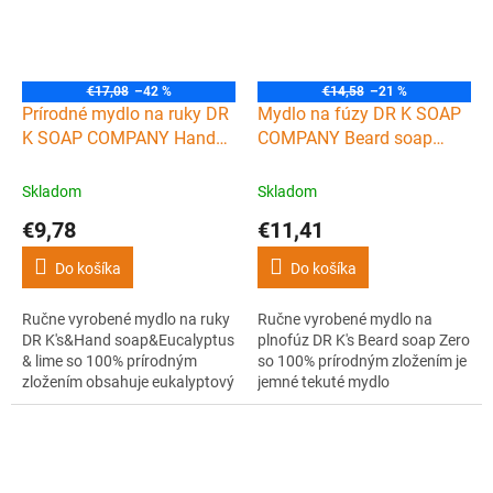
pôžitok pre zmysly.
zmesi esenciálnych olejov
cédrového dreva, ihličia,...
€17,08
–42 %
€14,58
–21 %
Prírodné mydlo na ruky DR
Mydlo na fúzy DR K SOAP
K SOAP COMPANY Hand
COMPANY Beard soap
soap Eucalyptus & lime
Zero 100 ml
300 ml
Skladom
Skladom
€9,78
€11,41
Do košíka
Do košíka
Ručne vyrobené mydlo na ruky
Ručne vyrobené mydlo na
DR K's&Hand soap&Eucalyptus
plnofúz DR K's Beard soap Zero
& lime so 100% prírodným
so 100% prírodným zložením je
zložením obsahuje eukalyptový
jemné tekuté mydlo
a limetkový esenciálny olej a
obsahujúce pro-vitamín B5
glycerín na jemné a osviežujúce
(panthenol) a glycerín pre
umývanie rúk.
luxusné a zdravé fúzy s
prirodzeným leskom.
Neobsahuje žiadnu vôňu.