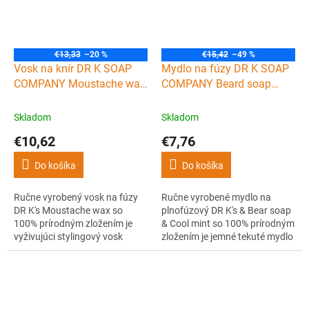
čajovníka, mäty piepornej a
eukalyptu skvele vonia.
€13,33
–20 %
€15,42
–49 %
Vosk na knír DR K SOAP
Mydlo na fúzy DR K SOAP
COMPANY Moustache wax
COMPANY Beard soap
15 g
Cool mint 100 ml
Skladom
Skladom
€10,62
€7,76
Do košíka
Do košíka
Ručne vyrobený vosk na fúzy
Ručne vyrobené mydlo na
DR K's Moustache wax so
plnofúzový DR K's & Bear soap
100% prírodným zložením je
& Cool mint so 100% prírodným
vyživujúci stylingový vosk
zložením je jemné tekuté mydlo
obsahujúci včelí a karnaubský
obsahujúce pre-vitamín B5
vosk, ricínový olej a vitamín E.
(panthenol) a glycerín pre
Okrem dlhotrvajúceho držania
luxusné a zdravé fúzy leskom.
fúzov aj fúzy a pokožku pod
Má exkluzívnu mätovú vôňu,
nimi upokojuje a revitalizuje.
ktorá poskytuje osviežujúci