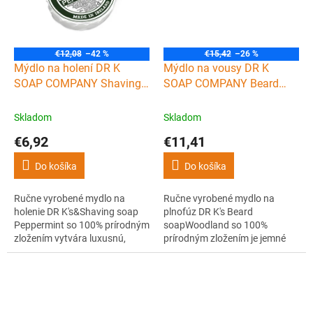
€12,08
–42 %
€15,42
–26 %
Mýdlo na holení DR K
Mýdlo na vousy DR K
SOAP COMPANY Shaving
SOAP COMPANY Beard
soap Peppermint 70 g
soap Woodland 100 ml
Skladom
Skladom
€6,92
€11,41
Do košíka
Do košíka
Ručne vyrobené mydlo na
Ručne vyrobené mydlo na
holenie DR K's&Shaving soap
plnofúz DR K's Beard
Peppermint so 100% prírodným
soapWoodland so 100%
zložením vytvára luxusnú,
prírodným zložením je jemné
dlhotrvajúcu penu s dobrým
tekuté mydlo obsahujúce pre-
sklzom nástroja pri holení. Po
vitamín B5 (panthenol) a
holení navyše pokožku riadne
glycerín pre luxusné a zdravé
osvieži a zanechá ju hladkú.
lesy. Vďaka pridaným
Vonia príjemne po mäte.
esenciálnym olejom z