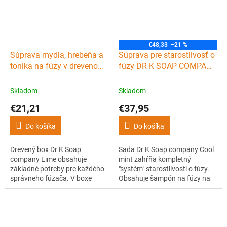
majú príjemnú vôňu lesa.
€48,33
–21 %
Súprava mydla, hrebeňa a
Súprava pre starostlivosť o
tonika na fúzy v drevenom
fúzy DR K SOAP COMPANY
boxe DR K SOAP
Beard care system Cool
COMPANY Beard box Lime
mint
Skladom
Skladom
€21,21
€37,95
Do košíka
Do košíka
Drevený box Dr K Soap
Sada Dr K Soap company Cool
company Lime obsahuje
mint zahŕňa kompletný
základné potreby pre každého
"systém" starostlivosti o fúzy.
správneho fúzača. V boxe
Obsahuje šampón na fúzy na
nájdete tuhé mydlo na fúzy a
ich umývanie, tonikum na fúzy
telo, vyživujúce tonikum na
na starostlivosť o ne a balzam
fúzy a hrebeň na ich úpravu.
na fúzy na ich úpravu. Všetky 3
Mydlo a tonikum sú 100%
produkty sú ručne vyrobené,
prírodné, ručne vyrobené a
100% prírodné a vďaka