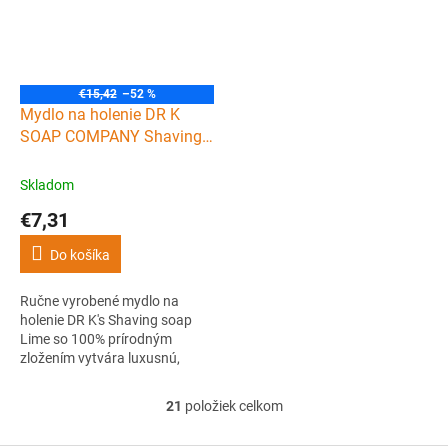
pokožku pod nimi. Ideálna
poskytuje osviežujúci pôžitok
kombinácia pre zdravé a jemné
pre zmysly.
fúzy. Má...
€15,42
–52 %
Mydlo na holenie DR K
SOAP COMPANY Shaving
soap Lime 70 g
Skladom
€7,31
Do košíka
Ručne vyrobené mydlo na
holenie DR K's Shaving soap
Lime so 100% prírodným
zložením vytvára luxusnú,
dlhotrvajúcu penu s dobrým
sklzom nástroja pri holení. Po
21
položiek celkom
O
holení navyše pokožku riadne
v
osvieži a zanechá ju hladkú.