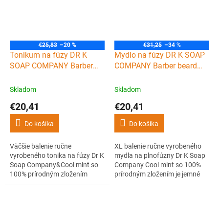
prírodné, ručne vyrobené a
príjemnú mužnú vôňu a
majú sviežu mätovú vôňu.
pokožke poskytuje potrebnú
hydratáciu a výživu po celý
deň.
€25,83
–20 %
€31,25
–34 %
Tonikum na fúzy DR K
Mydlo na fúzy DR K SOAP
SOAP COMPANY Barber
COMPANY Barber beard
beard tonic Cool mint 100
soap Cool mint 250 ml
ml
Skladom
Skladom
€20,41
€20,41
Do košíka
Do košíka
Väčšie balenie ručne
XL balenie ručne vyrobeného
vyrobeného tonika na fúzy Dr K
mydla na plnofúzny Dr K Soap
Soap Company&Cool mint so
Company Cool mint so 100%
100% prírodným zložením
prírodným zložením je jemné
obsahuje olej z marhuľových
tekuté mydlo obsahujúce pro-
jadier, jojobový olej a vitamín E,
vitamín B5 (panthenol) a
ktoré vyživujú, hydratujú,
glycerín pre luxusné a zdravé
upokojujú a revitalizujú fúzy a
fúzy s prirodzeným leskom.