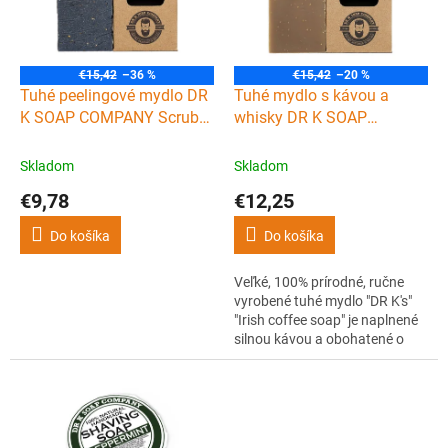
s
d
p
u
r
k
o
t
€15,42
–36 %
€15,42
–20 %
d
Tuhé peelingové mydlo DR
Tuhé mydlo s kávou a
o
u
K SOAP COMPANY Scrub
whisky DR K SOAP
v
k
soap XL 225 g
COMPANY Irish coffee
t
soap XL 225 g
Skladom
Skladom
o
€9,78
€12,25
v
Do košíka
Do košíka
Veľké, 100% prírodné, ručne
vyrobené tuhé mydlo "DR K's"
"Irish coffee soap" je naplnené
silnou kávou a obohatené o
skutočnú írsku whisky. Čistí
pokožku, dodáva ju príjemnú a
sviežu vôňu a pokožke
poskytuje potrebnú hydratáciu
a výživu po celý deň.