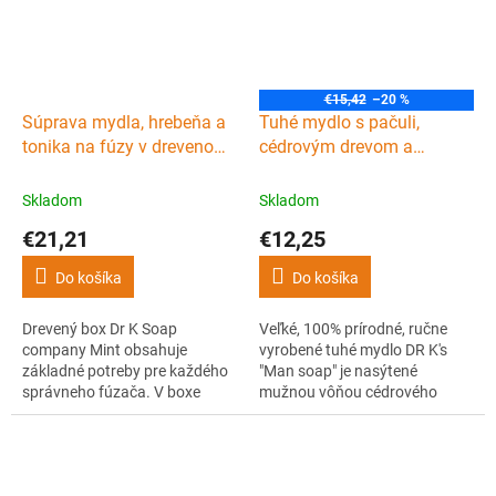
majú príjemnú citrusovú vôňu.
pridanej zmesi osviežujúcich
olejov majú...
€15,42
–20 %
Súprava mydla, hrebeňa a
Tuhé mydlo s pačuli,
tonika na fúzy v drevenom
cédrovým drevom a
boxe DR K SOAP
pomarančom DR K SOAP
COMPANY Beard box Mint
COMPANY Man soap Irish
Skladom
Skladom
Stout XL 225 g
€21,21
€12,25
Do košíka
Do košíka
Drevený box Dr K Soap
Veľké, 100% prírodné, ručne
company Mint obsahuje
vyrobené tuhé mydlo DR K's
základné potreby pre každého
"Man soap" je nasýtené
správneho fúzača. V boxe
mužnou vôňou cédrového
nájdete tuhé mydlo na fúzy a
dreva, pomaranča a
telo, vyživujúce tonikum na
esenciálnych olejov pačuli a
fúzy a hrebeň na ich úpravu.
posilnené o írske pivo Stout.
Mydlo a tonikum sú 100%
Čistí pokožku, dodáva ju