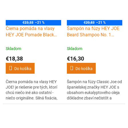
€23,33
–21 %
€20,83
–21 %
Čierna pomáda na vlasy
Šampón na fúzy HEY JOE
HEY JOE Pomade Black
Beard Shampoo No. 1
Deluxe 100 ml
Classic Joe 120 ml
Skladom
Skladom
€18,38
€16,30
Do košíka
Do košíka
Čierna pomáda na vlasy HEY
Šampón na fúzy Classic Joe od
JOE! je riešenie pre tých, ktorí
španielskej značky HEY JOE s
chcú niečo iné ako ostatní -
obsahom eukalyptového oleja
niečo originálne. Silná fixácia,
dôkladne zbaví nečistôt a
matný až mierne lesklý vzhľad,
zároveň vyživí a hydratuje fúzy.
ale predovšetkým vďaka
kombinácii obsiahnutých farbív
pomáda zosilňuje prirodzenú
tmavú farbu vlasov a dokonca