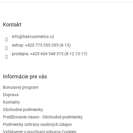
l
Z
á
á
d
p
a
ä
Kontakt
c
t
i
i
info
@
haircosmetics.cz
e
e
p
eshop: +420 775 555 285 (8-15)
r
prodejna: +420 604 548 315 (8-12 13-17)
v
k
y
v
Informácie pre vás
ý
p
Bonusový program
i
s
Doprava
u
Kontakty
Obchodné podmienky
Predlžovanie vlasov - Obchodné podmienky
Podmienky ochrany osobných údajov
Vyhlásenie o používaní súborov Cookies