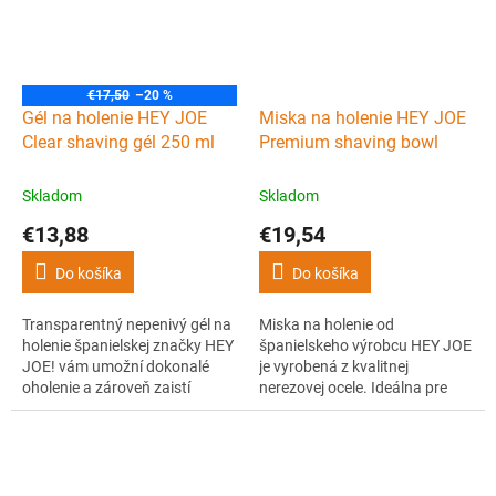
€17,50
–20 %
Gél na holenie HEY JOE
Miska na holenie HEY JOE
Clear shaving gél 250 ml
Premium shaving bowl
Skladom
Skladom
€13,88
€19,54
Do košíka
Do košíka
Transparentný nepenivý gél na
Miska na holenie od
holenie španielskej značky HEY
španielskeho výrobcu HEY JOE
JOE! vám umožní dokonalé
je vyrobená z kvalitnej
oholenie a zároveň zaistí
nerezovej ocele. Ideálna pre
potrebnú výživu pokožky.
zarábanie hustej peny alebo
skladovanie mydla na holenie.