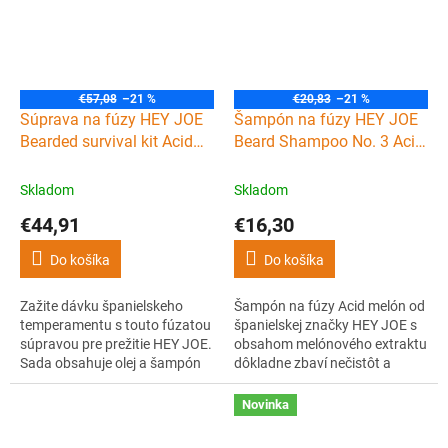
prežijete aj zombie apokalypsu!
€57,08
–21 %
€20,83
–21 %
Súprava na fúzy HEY JOE
Šampón na fúzy HEY JOE
Bearded survival kit Acid
Beard Shampoo No. 3 Acid
melon
melon 120 ml
Skladom
Skladom
€44,91
€16,30
Do košíka
Do košíka
Zažite dávku španielskeho
Šampón na fúzy Acid melón od
temperamentu s touto fúzatou
španielskej značky HEY JOE s
súpravou pre prežitie HEY JOE.
obsahom melónového extraktu
Sada obsahuje olej a šampón
dôkladne zbaví nečistôt a
na fúzy a inovatívnu kefu na
zároveň vyživí a hydratuje fúzy.
fúzy, vďaka ktorým prežijete aj
Novinka
zombie apokalypsu! Navyše
vás očarí melónová vôňa oleja