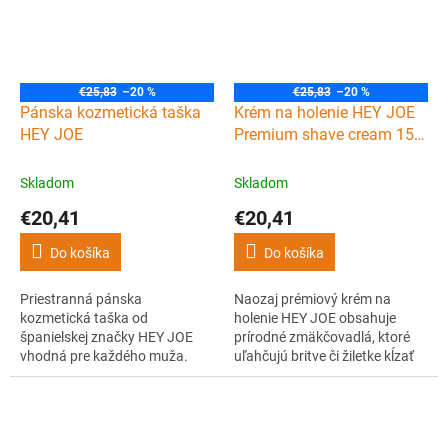
€25,83
–20 %
€25,83
–20 %
Pánska kozmetická taška
Krém na holenie HEY JOE
HEY JOE
Premium shave cream 150
ml
Skladom
Skladom
€20,41
€20,41
Do košíka
Do košíka
Priestranná pánska
Naozaj prémiový krém na
kozmetická taška od
holenie HEY JOE obsahuje
španielskej značky HEY JOE
prírodné zmäkčovadlá, ktoré
vhodná pre každého muža.
uľahčujú britve či žiletke kĺzať
hladko po koži s čo najmenšou
iritáciou. Zabraňuje tak
pupienkom, vyrážke a
zarasteným fúzom. Špeciálne