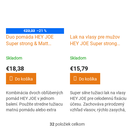
levanduľovým nádychom.
€23,33
–21 %
Duo pomáda HEY JOE
Lak na vlasy pre mužov
Super strong & Matt
HEY JOE Super strong
pomade 100 ml
hairspray 305 ml
Skladom
Skladom
€18,38
€15,79
Do košíka
Do košíka
Kombinácia dvoch obľúbených
Super silne tužiaci lak na vlasy
pomád HEY JOE v jednom
HEY JOE pre celodennú fixáciu
balení. Použite stredne tužiacu
účesu. Zachováva prirodzený
matnú pomádu alebo extra
vzhľad vlasov, rýchlo zasychá,
silne tužiacu lesklú pomádu pre
nezanecháva mokrý efekt a
vytvorenie účesu v závislosti od
vlasy vyživuje.
32
položiek celkom
O
príležitosti.
v