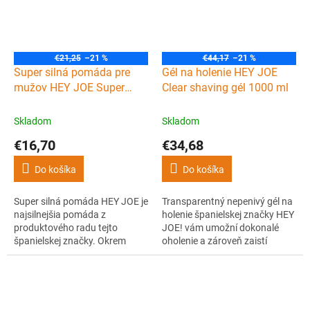
€21,25
–21 %
€44,17
–21 %
Super silná pomáda pre
Gél na holenie HEY JOE
mužov HEY JOE Super
Clear shaving gél 1000 ml
strong pomade 100 ml
Skladom
Skladom
€16,70
€34,68
Do košíka
Do košíka
Super silná pomáda HEY JOE je
Transparentný nepenivý gél na
najsilnejšia pomáda z
holenie španielskej značky HEY
produktového radu tejto
JOE! vám umožní dokonalé
španielskej značky. Okrem
oholenie a zároveň zaistí
extra fixácie dodá vašim
potrebnú výživu pokožky.
vlasom ľahký lesk a sviežu
ovocnú vôňu.