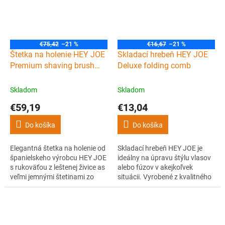
€75,42
–21 %
€16,67
–21 %
Štetka na holenie HEY JOE
Skladací hrebeň HEY JOE
Premium shaving brush
Deluxe folding comb
Synthetic
Skladom
Skladom
€59,19
€13,04
Do košíka
Do košíka
Elegantná štetka na holenie od
Skladací hrebeň HEY JOE je
španielskeho výrobcu HEY JOE
ideálny na úpravu štýlu vlasov
s rukoväťou z leštenej živice as
alebo fúzov v akejkoľvek
veľmi jemnými štetinami zo
situácii. Vyrobené z kvalitného
syntetického vlákna, ktoré má
acetátu celulózy.
vlastnosti veľmi podobné
prírodným jazvečím štetinám.