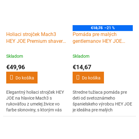
€18,75
–21 %
Holiaci strojček Mach3
Pomáda pre malých
HEY JOE Premium shaver
gentlemanov HEY JOE
razor
Pomade for kids 75 ml
Skladom
Skladom
€49,96
€14,67
Do košíka
Do košíka
Elegantný holiaci strojček HEY
Stredne tužiaca pomáda pre
JOE na hlavice Mach3 s
deti od svetoznámeho
rukoväťou z umelej živice vo
španielskeho výrobcu HEY JOE
farbe slonoviny, s ktorým vás
je ideálna pre malých
čaká nielen elegantné, ale aj
gentlemanov, ktorí chcú byť
dokonalé oholenie.
ako ich štýlový otecko. Vhodné
pre deti od 4 rokov.