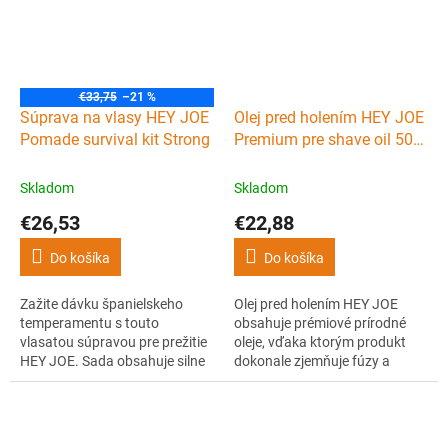
€33,75
–21 %
Súprava na vlasy HEY JOE
Olej pred holením HEY JOE
Pomade survival kit Strong
Premium pre shave oil 50
ml
Skladom
Skladom
€26,53
€22,88
Do košíka
Do košíka
Zažite dávku španielskeho
Olej pred holením HEY JOE
temperamentu s touto
obsahuje prémiové prírodné
vlasatou súpravou pre prežitie
oleje, vďaka ktorým produkt
HEY JOE. Sada obsahuje silne
dokonale zjemňuje fúzy a
tužiacu pomádu vo väčšom
pripravuje pokožku na holenie.
(100 ml) aj menšom (15 ml)
Očarí vás jeho vôňa
cestovnom balení a skladací
kombinujúca melón a liči.
vreckový hrebeň, vďaka ktorým