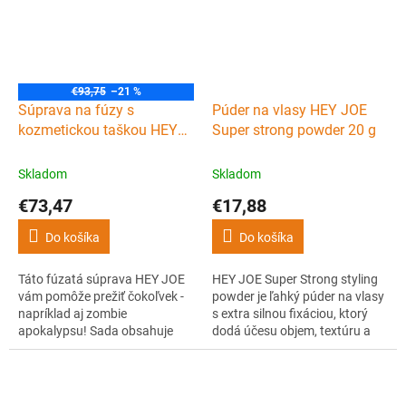
a šampónu.
€93,75
–21 %
Súprava na fúzy s
Púder na vlasy HEY JOE
kozmetickou taškou HEY
Super strong powder 20 g
JOE Survival Kit No. 1
Skladom
Skladom
€73,47
€17,88
Do košíka
Do košíka
Táto fúzatá súprava HEY JOE
HEY JOE Super Strong styling
vám pomôže prežiť čokoľvek -
powder je ľahký púder na vlasy
napríklad aj zombie
s extra silnou fixáciou, ktorý
apokalypsu! Sada obsahuje
dodá účesu objem, textúru a
pánsku kozmetickú tašku, kefu
prirodzený matný vzhľad bez
na fúzy a z prípravkov na fúzy
zaťaženia vlasov
šampón, balzam a olej - všetky
s upokojujúcou vôňou s