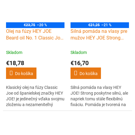
€23,75
–20 %
€21,25
–21 %
Olej na fúzy HEY JOE
Silná pomáda na vlasy pre
Beard oil No. 1 Classic Joe
mužov HEY JOE Strong
30 ml
pomade 100 ml
Skladom
Skladom
€18,78
€16,70
Do košíka
Do košíka
Klasický olej na fúzy Classic
Silná pomáda na vlasy HEY
Joe od španielskej značky HEY
JOE! Strong poskytne silnú, ale
JOE! je jedinečný vďaka svojmu
napriek tomu stále flexibilnú
zloženiu a nezameniteľný
fixáciu. Pomáda je tvorená na
svojou exkluzívnou
vodnej báze, takže ju z vlasov
levanduľovou vôňou.
vymyjete veľmi ľahko pomocou
vody. Zaboduje u vás aj jej vôňa
zeleného jablka.