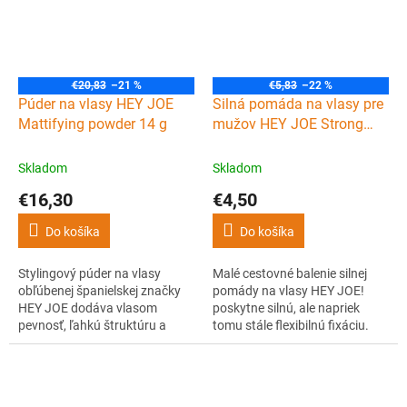
zloženie vytvára bohatú a
krémovú penu, ktorá skracuje
čas potrebný na holenie,...
€20,83
–21 %
€5,83
–22 %
Púder na vlasy HEY JOE
Silná pomáda na vlasy pre
Mattifying powder 14 g
mužov HEY JOE Strong
pomade 15 ml
Skladom
Skladom
€16,30
€4,50
Do košíka
Do košíka
Stylingový púder na vlasy
Malé cestovné balenie silnej
obľúbenej španielskej značky
pomády na vlasy HEY JOE!
HEY JOE dodáva vlasom
poskytne silnú, ale napriek
pevnosť, ľahkú štruktúru a
tomu stále flexibilnú fixáciu.
matný vzhľad.
Pomáda je tvorená na vodnej
báze, takže ju z vlasov
vymyjete veľmi ľahko pomocou
vody. Zaboduje u vás aj jej vôňa