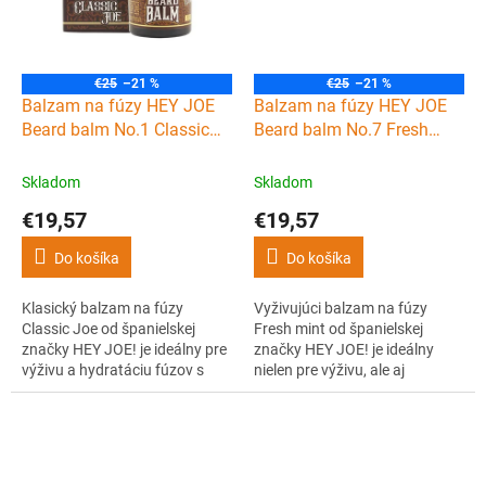
najkvalitnejších prísad.
€25
–21 %
€25
–21 %
Balzam na fúzy HEY JOE
Balzam na fúzy HEY JOE
Beard balm No.1 Classic
Beard balm No.7 Fresh
Joe 60 ml
mint 60 ml
Skladom
Skladom
€19,57
€19,57
Do košíka
Do košíka
Klasický balzam na fúzy
Vyživujúci balzam na fúzy
Classic Joe od španielskej
Fresh mint od španielskej
značky HEY JOE! je ideálny pre
značky HEY JOE! je ideálny
výživu a hydratáciu fúzov s
nielen pre výživu, ale aj
ľahkou fixáciou pre skrotenie a
hydratáciu fúzov s ľahkou
styling vášho fúzu. Je
fixáciou pre skrotenie a styling
nezameniteľný svojou
vášho fúzu. Je nezameniteľný
exkluzívnou levanduľovou
svojou exkluzívnou mätovo-
vôňou.
borovicovou vôňou.