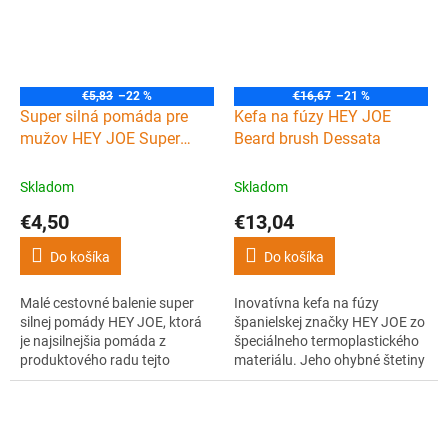
zeleného jablka.
€5,83
–22 %
€16,67
–21 %
Super silná pomáda pre
Kefa na fúzy HEY JOE
mužov HEY JOE Super
Beard brush Dessata
strong pomade 15 ml
Skladom
Skladom
€4,50
€13,04
Do košíka
Do košíka
Malé cestovné balenie super
Inovatívna kefa na fúzy
silnej pomády HEY JOE, ktorá
španielskej značky HEY JOE zo
je najsilnejšia pomáda z
špeciálneho termoplastického
produktového radu tejto
materiálu. Jeho ohybné štetiny
španielskej značky. Okrem
v troch dĺžkach jemne a rýchlo
extra fixácie dodá vašim
rozčesávajú fúzy a masírujú
vlasom ľahký lesk a sviežu
pokožku.
ovocnú vôňu.