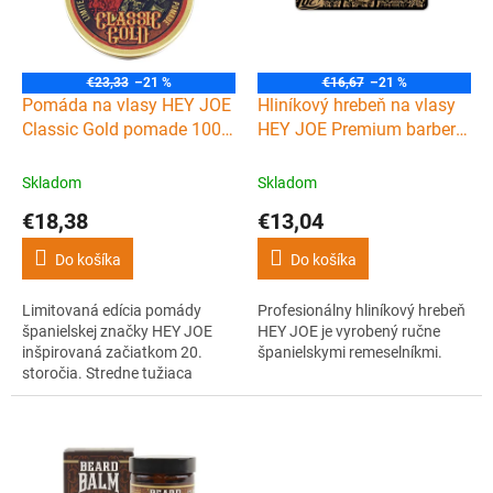
s
d
p
u
r
k
o
t
€23,33
–21 %
€16,67
–21 %
d
Pomáda na vlasy HEY JOE
Hliníkový hrebeň na vlasy
o
u
Classic Gold pomade 100
HEY JOE Premium barber
v
k
ml
comb
t
Skladom
Skladom
o
€18,38
€13,04
v
Do košíka
Do košíka
Limitovaná edícia pomády
Profesionálny hliníkový hrebeň
španielskej značky HEY JOE
HEY JOE je vyrobený ručne
inšpirovaná začiatkom 20.
španielskymi remeselníkmi.
storočia. Stredne tužiaca
pomáda so stredným leskom a
oldschool vôňou
pripomínajúcou klasické
holičstvo. Pomáda je na báze
vody a zložená je z tých