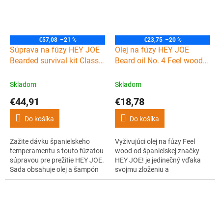
dokáže zakryť začínajúce
šediny....
€57,08
–21 %
€23,75
–20 %
Súprava na fúzy HEY JOE
Olej na fúzy HEY JOE
Bearded survival kit Classic
Beard oil No. 4 Feel wood
Joe
30 ml
Skladom
Skladom
€44,91
€18,78
Do košíka
Do košíka
Zažite dávku španielskeho
Vyživujúci olej na fúzy Feel
temperamentu s touto fúzatou
wood od španielskej značky
súpravou pre prežitie HEY JOE.
HEY JOE! je jedinečný vďaka
Sada obsahuje olej a šampón
svojmu zloženiu a
na fúzy a inovatívnu kefu na
nezameniteľný svojou mužnou
fúzy, vďaka ktorým prežijete aj
drevitou vôňou.
zombie apokalypsu! Navyše
vás upokojí levanduľový
nádych oleja a šampónu.