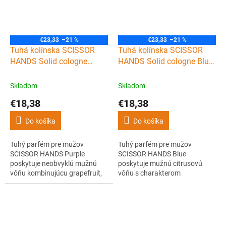
kedykoľvek pri sebe.
€23,33
–21 %
€23,33
–21 %
Tuhá kolínska SCISSOR
Tuhá kolínska SCISSOR
HANDS Solid cologne
HANDS Solid cologne Blue
Purple 15 ml
15 ml
Skladom
Skladom
€18,38
€18,38
Do košíka
Do košíka
Tuhý parfém pre mužov
Tuhý parfém pre mužov
SCISSOR HANDS Purple
SCISSOR HANDS Blue
poskytuje neobvyklú mužnú
poskytuje mužnú citrusovú
vôňu kombinujúcu grapefruit,
vôňu s charakterom
hrozno a mätu. Tuhá kolínska
kombinujúci tóny citróna a
PURPLE sa dodáva v plechovej
bergamotu. Tuhá kolínska
krabičke, takže ju môžete nosiť
BLUE sa dodáva v plechovej
kedykoľvek pri sebe.
krabičke, takže ju môžete nosiť
kedykoľvek pri sebe.