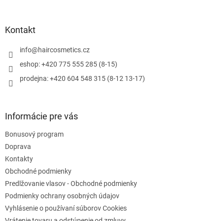
á
sebe.
á
d
p
a
ä
Kontakt
c
t
i
i
info
@
haircosmetics.cz
e
e
p
eshop: +420 775 555 285 (8-15)
r
prodejna: +420 604 548 315 (8-12 13-17)
v
k
y
v
Informácie pre vás
ý
p
Bonusový program
i
s
Doprava
u
Kontakty
Obchodné podmienky
Predlžovanie vlasov - Obchodné podmienky
Podmienky ochrany osobných údajov
Vyhlásenie o používaní súborov Cookies
Vrátenie tovaru a odstúpenie od zmluvy