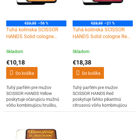
s
d
p
u
r
k
o
t
€23,33
–56 %
€23,33
–21 %
d
Tuhá kolínska SCISSOR
Tuhá kolínska SCISSOR
o
u
HANDS Solid cologne
HANDS Solid cologne Red
v
k
Yellow 15 ml
15 ml
t
Skladom
Skladom
o
€10,18
€18,38
v
Do košíka
Do košíka
Tuhý parfém pre mužov
Tuhý parfém pre mužov
SCISSOR HANDS Yellow
SCISSOR HANDS Red
poskytuje očarujúcu mužnú
poskytuje ľahko pikantnú
vôňu kombinujúcu hrušku,
citrusovú vôňu kombinujúcu
škoricu a med. Tuhá kolínska
citrón, bergamot a chilli
YELLOW sa dodáva v plechovej
papričky. Tuhá kolínska RED sa
krabičke, takže ju môžete nosiť
dodáva v plechovej krabičke,
kedykoľvek pri sebe.
takže ju môžete nosiť
kedykoľvek pri sebe.