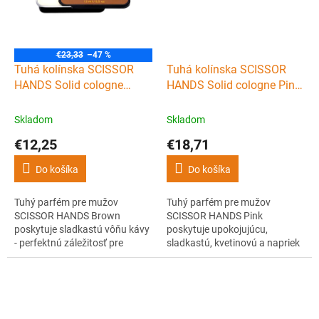
€23,33
–47 %
Tuhá kolínska SCISSOR
Tuhá kolínska SCISSOR
HANDS Solid cologne
HANDS Solid cologne Pink
Brown 15 ml
15 ml
Skladom
Skladom
€12,25
€18,71
Do košíka
Do košíka
Tuhý parfém pre mužov
Tuhý parfém pre mužov
SCISSOR HANDS Brown
SCISSOR HANDS Pink
poskytuje sladkastú vôňu kávy
poskytuje upokojujúcu,
- perfektnú záležitosť pre
sladkastú, kvetinovú a napriek
každého milovníka kávy. Tuhá
tomu mužnú vôňu
kolínska BROWN sa dodáva v
kombinujúcu májovú ružu,
plechovej krabičke, takže ju
mlieko a malinu. Tuhá kolínska
môžete nosiť kedykoľvek pri
PINK sa dodáva v plechovej
sebe.
krabičke, takže ju môžete nosiť