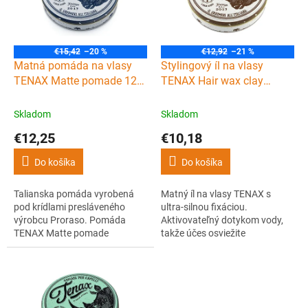
s
d
p
u
r
k
o
t
€15,42
–20 %
€12,92
–21 %
d
Matná pomáda na vlasy
Stylingový íl na vlasy
o
u
TENAX Matte pomade 125
TENAX Hair wax clay
v
k
ml
pomade 125 ml
t
Skladom
Skladom
o
€12,25
€10,18
v
Do košíka
Do košíka
Talianska pomáda vyrobená
Matný íl na vlasy TENAX s
pod krídlami presláveného
ultra-silnou fixáciou.
výrobcu Proraso. Pomáda
Aktivovateľný dotykom vody,
TENAX Matte pomade
takže účes osviežite
poskytuje stredne silnú fixáciu
kedykoľvek počas dňa.
vlasov, matný prirodzený
Prirodzený vzhľad, maximálna
vzhľad a vonia príjemne po
kontrola.
vanilke.