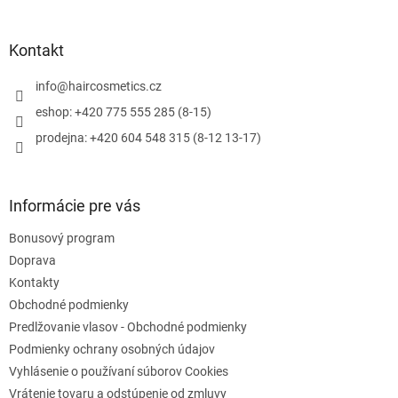
á
á
d
p
a
ä
Kontakt
c
t
i
i
info
@
haircosmetics.cz
e
e
p
eshop: +420 775 555 285 (8-15)
r
prodejna: +420 604 548 315 (8-12 13-17)
v
k
y
v
Informácie pre vás
ý
p
Bonusový program
i
s
Doprava
u
Kontakty
Obchodné podmienky
Predlžovanie vlasov - Obchodné podmienky
Podmienky ochrany osobných údajov
Vyhlásenie o používaní súborov Cookies
Vrátenie tovaru a odstúpenie od zmluvy