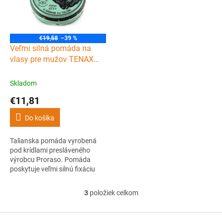
€19,58
–39 %
Veľmi silná pomáda na
vlasy pre mužov TENAX
Ultra strong shine pomade
125 ml
Skladom
€11,81
Do košíka
Talianska pomáda vyrobená
pod krídlami presláveného
výrobcu Proraso. Pomáda
poskytuje veľmi silnú fixáciu
vlasov a dodáva im stredne
veľký lesk.
3
položiek celkom
O
v
l
Z