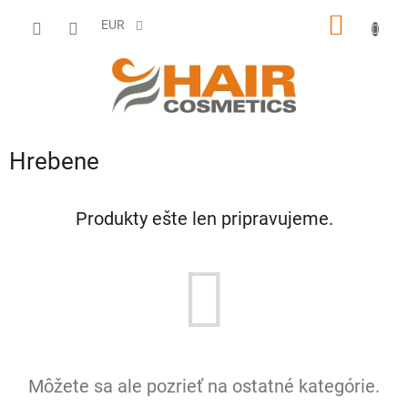
Prejsť
NÁKU
na
EUR
obsah
KOŠÍK
Hrebene
Produkty ešte len pripravujeme.
Môžete sa ale pozrieť na ostatné kategórie.