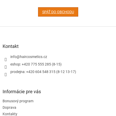
SPÄŤ DO OBCHODU
Z
á
p
ä
Kontakt
t
i
info
@
haircosmetics.cz
e
eshop: +420 775 555 285 (8-15)
prodejna: +420 604 548 315 (8-12 13-17)
Informácie pre vás
Bonusový program
Doprava
Kontakty