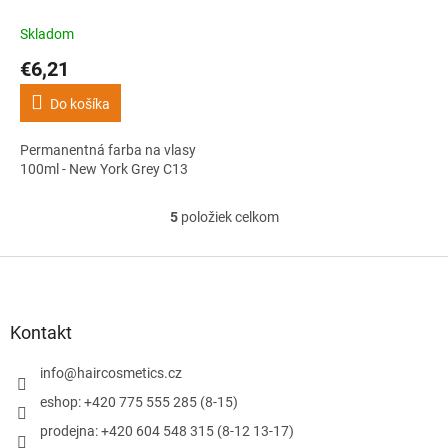
vlasy 100ml - New York
Grey C13
Skladom
€6,21
Do košíka
Permanentná farba na vlasy
100ml - New York Grey C13
5
položiek celkom
O
v
l
Z
á
á
d
p
a
ä
Kontakt
c
t
i
i
info
@
haircosmetics.cz
e
e
p
eshop: +420 775 555 285 (8-15)
r
prodejna: +420 604 548 315 (8-12 13-17)
v