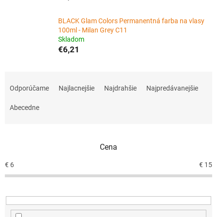
BLACK Glam Colors Permanentná farba na vlasy
100ml - Milan Grey C11
Skladom
€6,21
R
a
Odporúčame
Najlacnejšie
Najdrahšie
Najpredávanejšie
d
e
Abecedne
n
i
e
Cena
p
r
€
6
€
15
o
d
u
k
t