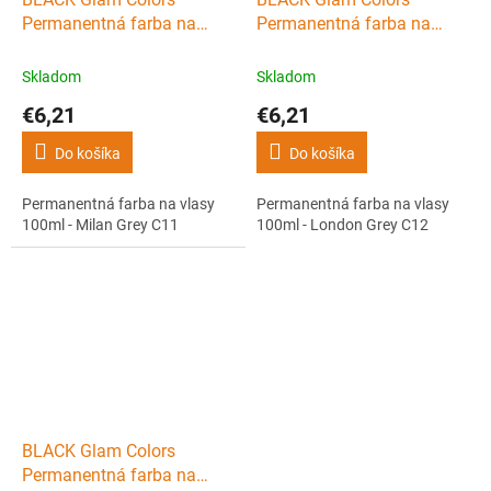
Permanentná farba na
Permanentná farba na
vlasy 100ml - Milan Grey
vlasy 100ml - London Grey
C11
C12
Skladom
Skladom
€6,21
€6,21
Do košíka
Do košíka
Permanentná farba na vlasy
Permanentná farba na vlasy
100ml - Milan Grey C11
100ml - London Grey C12
BLACK Glam Colors
Permanentná farba na