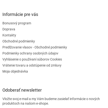
k
y
v
Informácie pre vás
ý
p
Bonusový program
i
s
Doprava
u
Kontakty
Obchodné podmienky
Predlžovanie vlasov - Obchodné podmienky
Podmienky ochrany osobných údajov
Vyhlásenie o používaní súborov Cookies
Vrátenie tovaru a odstúpenie od zmluvy
Moja objednávka
Odoberať newsletter
Vložte svoj e-mail a my Vám budeme zasielať informácie o nových
produktoch na našom e-shope.