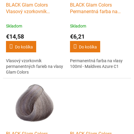
d
BLACK Glam Colors
BLACK Glam Colors
u
Vlasový vzorkovník
Permanentná farba na
k
permanentných farieb na
vlasy 100ml - Maldives
t
vlasy Glam Colors
Azure C1
Skladom
Skladom
o
€14,58
€6,21
v
Do košíka
Do košíka
Vlasový vzorkovník
Permanentná farba na vlasy
permanentných farieb na vlasy
100ml - Maldives Azure C1
Glam Colors
BLACK Glam Colors
BLACK Glam Colors