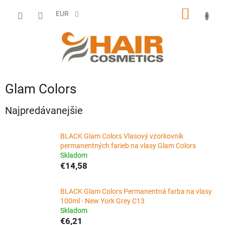
Prejsť
NÁKU
na
EUR
obsah
KOŠÍK
Glam Colors
Najpredávanejšie
BLACK Glam Colors Vlasový vzorkovník
permanentných farieb na vlasy Glam Colors
Skladom
€14,58
BLACK Glam Colors Permanentná farba na vlasy
100ml - New York Grey C13
Skladom
€6,21