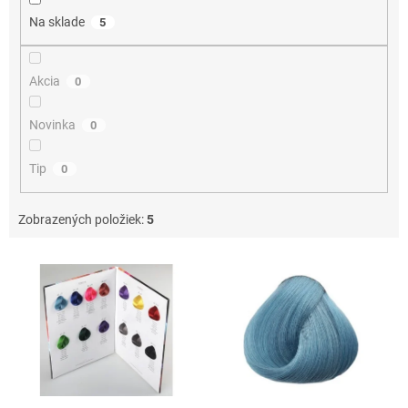
o
Na sklade
5
v
Akcia
0
Novinka
0
Tip
0
Zobrazených položiek:
5
V
ý
p
i
s
p
r
o