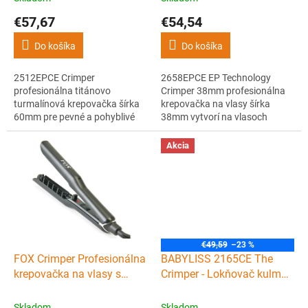
o
€57,67
€54,54
v
Do košíka
Do košíka
2512EPCE Crimper
2658EPCE EP Technology
profesionálna titánovo
Crimper 38mm profesionálna
turmalínová krepovačka šírka
krepovačka na vlasy šírka
60mm pre pevné a pohyblivé
38mm vytvorí na vlasoch
vlny
definovaný zvlnený vzor a
dodá väčší objem vlasov
Akcia
€49,59
–23 %
FOX Crimper Profesionálna
BABYLISS 2165CE The
krepovačka na vlasy s
Crimper - Lokňovač kulma
rotačným valcom - čierna
s turmalínovými
doštičkami
Skladom
Skladom