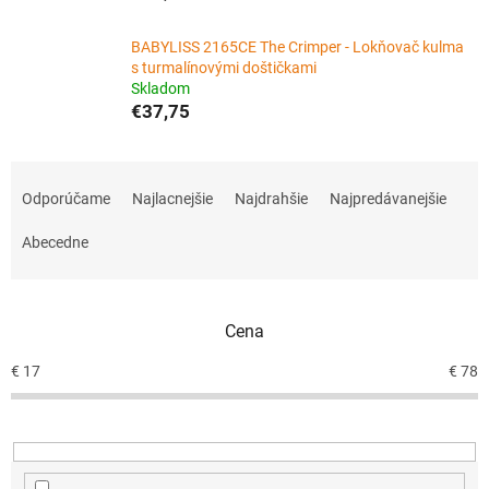
BABYLISS 2165CE The Crimper - Lokňovač kulma
s turmalínovými doštičkami
Skladom
€37,75
R
a
Odporúčame
Najlacnejšie
Najdrahšie
Najpredávanejšie
d
e
Abecedne
n
i
e
Cena
p
r
€
17
€
78
o
d
u
k
t