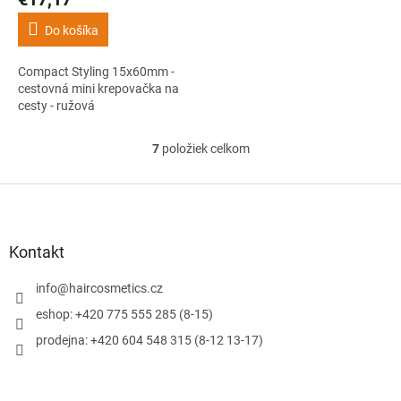
Do košíka
Compact Styling 15x60mm -
cestovná mini krepovačka na
cesty - ružová
7
položiek celkom
O
v
l
Z
á
á
d
p
a
ä
Kontakt
c
t
i
i
info
@
haircosmetics.cz
e
e
p
eshop: +420 775 555 285 (8-15)
r
prodejna: +420 604 548 315 (8-12 13-17)
v
k
y
v