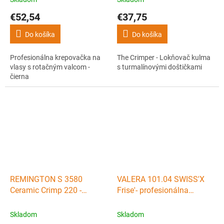
€52,54
€37,75
Do košíka
Do košíka
Profesionálna krepovačka na
The Crimper - Lokňovač kulma
vlasy s rotačným valcom -
s turmalínovými doštičkami
čierna
REMINGTON S 3580
VALERA 101.04 SWISS'X
Ceramic Crimp 220 -
Frise'- profesionálna
turmalínová krepovačka na
krepovačka na zvlnenie aj
vlasy
natáčanie vlasov
Skladom
Skladom