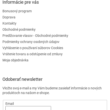
Informácie pre vás
ý
p
Bonusový program
i
s
Doprava
u
Kontakty
Obchodné podmienky
Predlžovanie vlasov - Obchodné podmienky
Podmienky ochrany osobných údajov
Vyhlásenie o používaní súborov Cookies
Vrátenie tovaru a odstúpenie od zmluvy
Moja objednávka
Odoberať newsletter
Vložte svoj e-mail a my Vám budeme zasielať informácie o nových
produktoch na našom e-shope.
Email