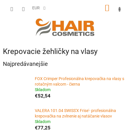
Prejsť
NÁKU
na
EUR
obsah
KOŠÍK
Krepovacie žehličky na vlasy
Najpredávanejšie
FOX Crimper Profesionálna krepovačka na vlasy s
rotačným valcom - čierna
Skladom
€52,54
VALERA 101.04 SWISS'X Frise'- profesionálna
krepovačka na zvlnenie aj natáčanie vlasov
Skladom
€77,25