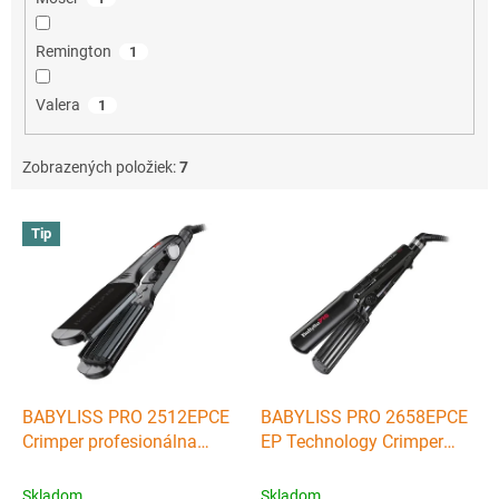
Remington
1
Valera
1
Zobrazených položiek:
7
V
Tip
ý
p
i
s
p
r
o
d
BABYLISS PRO 2512EPCE
BABYLISS PRO 2658EPCE
u
Crimper profesionálna
EP Technology Crimper
k
titanovo turmalínová
38mm profesionálna
t
krepovačka na vlasy
krepovačka na vlasy
Skladom
Skladom