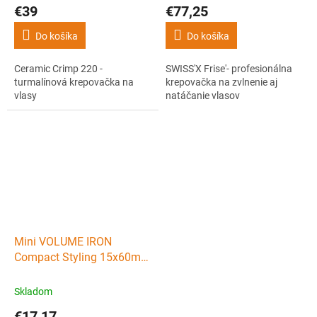
€39
€77,25
Do košíka
Do košíka
Ceramic Crimp 220 -
SWISS'X Frise'- profesionálna
turmalínová krepovačka na
krepovačka na zvlnenie aj
vlasy
natáčanie vlasov
Mini VOLUME IRON
Compact Styling 15x60mm
- cestovná mini krepovačka
na cesty - ružová
Skladom
€17,17