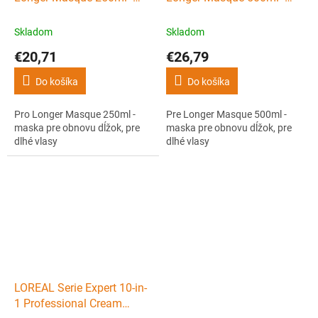
maska pre obnovu dĺžok,
maska pre obnovu dĺžok,
pre dlhé vlasy
pre dlhé vlasy
Skladom
Skladom
€20,71
€26,79
Do košíka
Do košíka
Pro Longer Masque 250ml -
Pre Longer Masque 500ml -
maska pre obnovu dĺžok, pre
maska pre obnovu dĺžok, pre
dlhé vlasy
dlhé vlasy
LOREAL Serie Expert 10-in-
1 Professional Cream