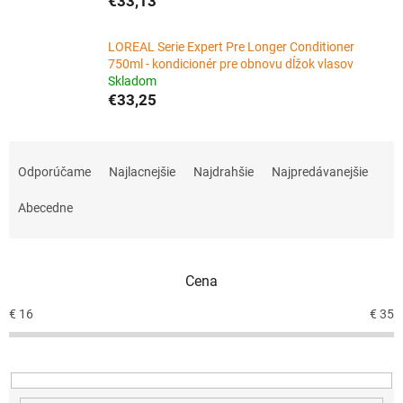
€33,13
LOREAL Serie Expert Pre Longer Conditioner
750ml - kondicionér pre obnovu dĺžok vlasov
Skladom
€33,25
R
a
Odporúčame
Najlacnejšie
Najdrahšie
Najpredávanejšie
d
e
Abecedne
n
i
e
Cena
p
r
€
16
€
35
o
d
u
k