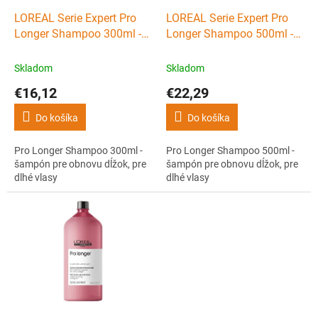
o
d
LOREAL Serie Expert Pro
LOREAL Serie Expert Pro
u
Longer Shampoo 300ml -
Longer Shampoo 500ml -
k
šampón pre obnovu dĺžok,
šampón pre obnovu dĺžok,
t
pre dlhé vlasy
pre dlhé vlasy
Skladom
Skladom
o
€16,12
€22,29
v
Do košíka
Do košíka
Pro Longer Shampoo 300ml -
Pro Longer Shampoo 500ml -
šampón pre obnovu dĺžok, pre
šampón pre obnovu dĺžok, pre
dlhé vlasy
dlhé vlasy