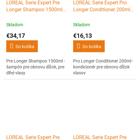
LOREAL Serie Expert Pre
LOREAL Serie Expert Pro
Longer Shampoo 1500ml -
Longer Conditioner 200ml -
šampón pre obnovu dĺžok,
kondicionér pre obnovu
pre dlhé vlasy
dĺžok vlasov
Skladom
Skladom
€34,17
€16,13
Do košíka
Do košíka
Pre Longer Shampoo 1500ml -
Pro Longer Conditioner 200ml -
šampón pre obnovu dĺžok, pre
kondicionér pre obnovu dĺžok
dlhé vlasy
vlasov
LOREAL Serie Expert Pre
LOREAL Serie Expert Pre