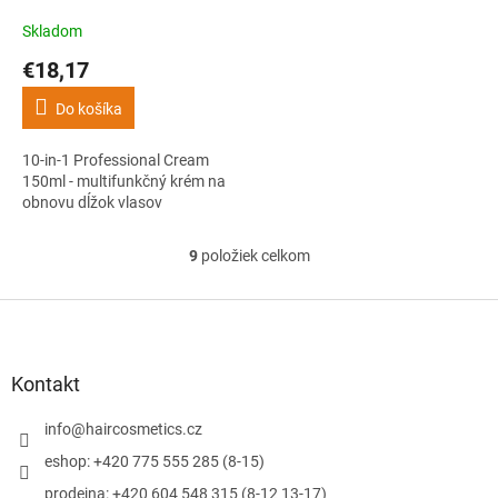
150ml - multifunkčný krém
na obnovu dĺžok vlasov
Skladom
€18,17
Do košíka
10-in-1 Professional Cream
150ml - multifunkčný krém na
obnovu dĺžok vlasov
9
položiek celkom
O
v
l
Z
á
á
d
p
a
ä
Kontakt
c
t
i
i
info
@
haircosmetics.cz
e
e
p
eshop: +420 775 555 285 (8-15)
r
prodejna: +420 604 548 315 (8-12 13-17)
v