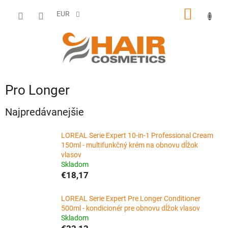
Prejsť
NÁKU
na
EUR
obsah
KOŠÍK
Pro Longer
Najpredávanejšie
LOREAL Serie Expert 10-in-1 Professional Cream
150ml - multifunkčný krém na obnovu dĺžok
vlasov
Skladom
€18,17
LOREAL Serie Expert Pre Longer Conditioner
500ml - kondicionér pre obnovu dĺžok vlasov
Skladom