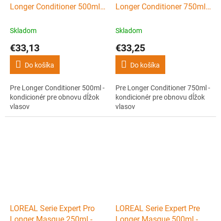
Longer Conditioner 500ml -
Longer Conditioner 750ml -
kondicionér pre obnovu
kondicionér pre obnovu
dĺžok vlasov
dĺžok vlasov
Skladom
Skladom
€33,13
€33,25
Do košíka
Do košíka
Pre Longer Conditioner 500ml -
Pre Longer Conditioner 750ml -
kondicionér pre obnovu dĺžok
kondicionér pre obnovu dĺžok
vlasov
vlasov
LOREAL Serie Expert Pro
LOREAL Serie Expert Pre
Longer Masque 250ml -
Longer Masque 500ml -