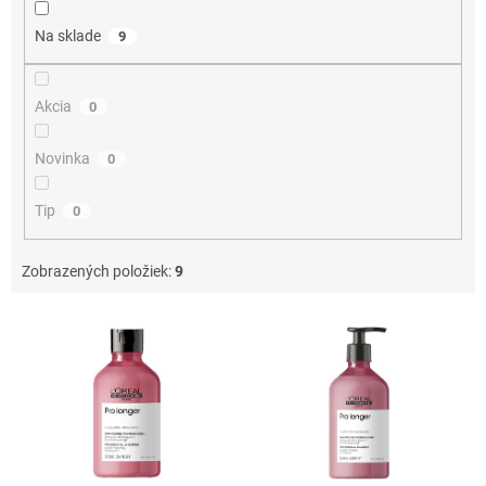
t
o
Na sklade
9
v
Akcia
0
Novinka
0
Tip
0
Zobrazených položiek:
9
V
ý
p
i
s
p
r