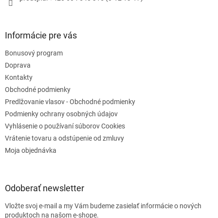
k
y
v
Informácie pre vás
ý
p
Bonusový program
i
s
Doprava
u
Kontakty
Obchodné podmienky
Predlžovanie vlasov - Obchodné podmienky
Podmienky ochrany osobných údajov
Vyhlásenie o používaní súborov Cookies
Vrátenie tovaru a odstúpenie od zmluvy
Moja objednávka
Odoberať newsletter
Vložte svoj e-mail a my Vám budeme zasielať informácie o nových
produktoch na našom e-shope.