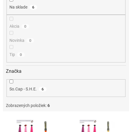
o
Na sklade
6
v
Akcia
0
Novinka
0
Tip
0
Značka
So.Cap - S.H.E.
6
Zobrazených položiek:
6
V
ý