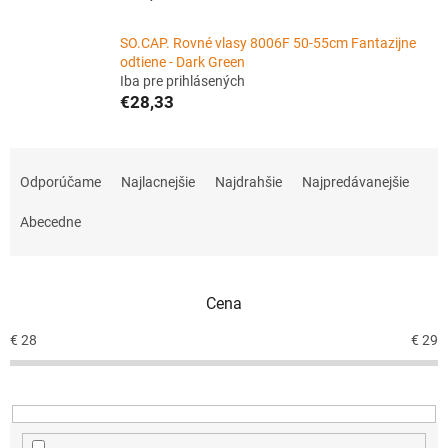
SO.CAP. Rovné vlasy 8006F 50-55cm Fantazijne
odtiene - Dark Green
Iba pre prihlásených
€28,33
R
a
Odporúčame
Najlacnejšie
Najdrahšie
Najpredávanejšie
d
e
Abecedne
n
i
e
Cena
p
r
€
28
€
29
o
d
u
k
t