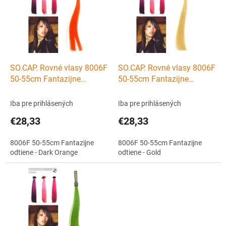
p
i
s
p
r
o
d
SO.CAP. Rovné vlasy 8006F
SO.CAP. Rovné vlasy 8006F
u
50-55cm Fantazijne
50-55cm Fantazijne
k
odtiene - Dark Orange
odtiene - Gold
t
Iba pre prihlásených
Iba pre prihlásených
o
€28,33
€28,33
v
8006F 50-55cm Fantazijne
8006F 50-55cm Fantazijne
odtiene - Dark Orange
odtiene - Gold