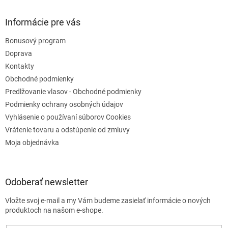
y
v
Informácie pre vás
ý
p
Bonusový program
i
s
Doprava
u
Kontakty
Obchodné podmienky
Predlžovanie vlasov - Obchodné podmienky
Podmienky ochrany osobných údajov
Vyhlásenie o používaní súborov Cookies
Vrátenie tovaru a odstúpenie od zmluvy
Moja objednávka
Odoberať newsletter
Vložte svoj e-mail a my Vám budeme zasielať informácie o nových
produktoch na našom e-shope.