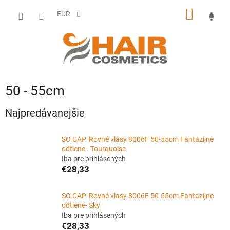
Prejsť
NÁKU
na
EUR
obsah
KOŠÍK
50 - 55cm
Najpredávanejšie
SO.CAP. Rovné vlasy 8006F 50-55cm Fantazijne
odtiene - Tourquoise
Iba pre prihlásených
€28,33
SO.CAP. Rovné vlasy 8006F 50-55cm Fantazijne
odtiene- Sky
Iba pre prihlásených
€28,33