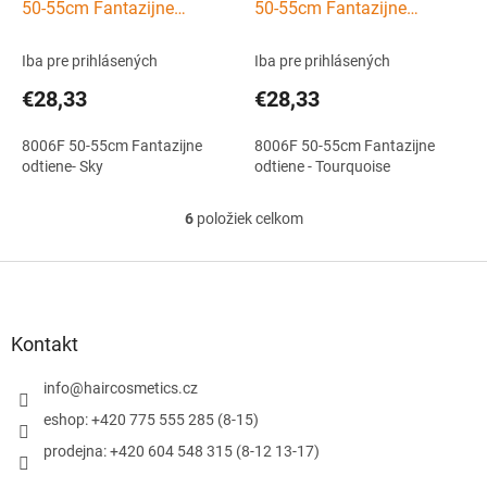
50-55cm Fantazijne
50-55cm Fantazijne
odtiene- Sky
odtiene - Tourquoise
Iba pre prihlásených
Iba pre prihlásených
€28,33
€28,33
8006F 50-55cm Fantazijne
8006F 50-55cm Fantazijne
odtiene- Sky
odtiene - Tourquoise
6
položiek celkom
O
v
l
Z
á
á
d
p
a
ä
Kontakt
c
t
i
i
info
@
haircosmetics.cz
e
e
p
eshop: +420 775 555 285 (8-15)
r
prodejna: +420 604 548 315 (8-12 13-17)
v
k