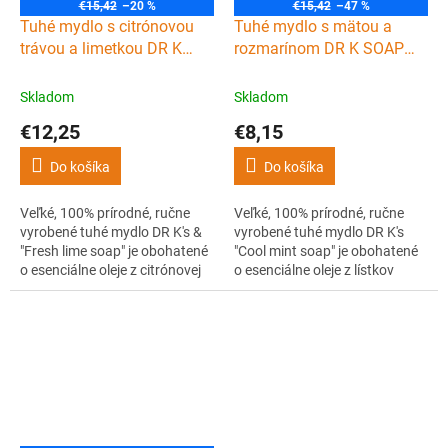
€15,42
–20 %
€15,42
–47 %
Tuhé mydlo s citrónovou
Tuhé mydlo s mätou a
trávou a limetkou DR K
rozmarínom DR K SOAP
SOAP COMPANY Fresh
COMPANY Cool mint soap
lime soap XL 225 g
XL 225 g
Skladom
Skladom
€12,25
€8,15
Do košíka
Do košíka
Veľké, 100% prírodné, ručne
Veľké, 100% prírodné, ručne
vyrobené tuhé mydlo DR K's &
vyrobené tuhé mydlo DR K's
"Fresh lime soap" je obohatené
"Cool mint soap" je obohatené
o esenciálne oleje z citrónovej
o esenciálne oleje z lístkov
trávy a limetkovej kôry. Čistí
mäty a rozmarínu. Čistí
pokožku, dodáva ju príjemnú a
pokožku, dodáva ju príjemnú a
sviežu vôňu a pokožke
sviežu vôňu a pokožke
poskytuje potrebnú hydratáciu
poskytuje potrebnú hydratáciu
a výživu po celý deň.
a výživu po celý deň.