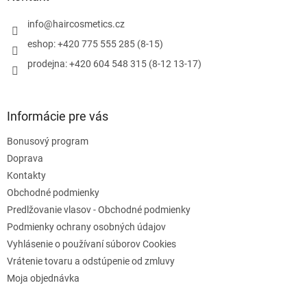
c
t
i
i
info
@
haircosmetics.cz
e
e
p
eshop: +420 775 555 285 (8-15)
r
prodejna: +420 604 548 315 (8-12 13-17)
v
k
y
v
Informácie pre vás
ý
p
Bonusový program
i
s
Doprava
u
Kontakty
Obchodné podmienky
Predlžovanie vlasov - Obchodné podmienky
Podmienky ochrany osobných údajov
Vyhlásenie o používaní súborov Cookies
Vrátenie tovaru a odstúpenie od zmluvy
Moja objednávka