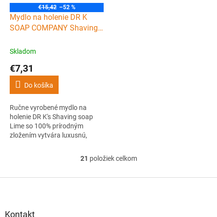
€15,42
–52 %
Mydlo na holenie DR K
SOAP COMPANY Shaving
soap Lime 70 g
Skladom
€7,31
Do košíka
Ručne vyrobené mydlo na
holenie DR K's Shaving soap
Lime so 100% prírodným
zložením vytvára luxusnú,
dlhotrvajúcu penu s dobrým
sklzom nástroja pri holení. Po
21
položiek celkom
O
holení navyše pokožku riadne
v
osvieži a zanechá ju hladkú.
l
Z
Vonia sviežo po citrusoch.
á
á
d
p
a
ä
Kontakt