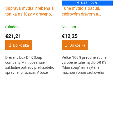
€15,42
–20 %
Súprava mydla, hrebeňa a
Tuhé mydlo s pačuli,
tonika na fúzy v drevenom
cédrovým drevom a
boxe DR K SOAP
pomarančom DR K SOAP
COMPANY Beard box Mint
COMPANY Man soap Irish
Skladom
Skladom
Stout XL 225 g
€21,21
€12,25
Do košíka
Do košíka
Drevený box Dr K Soap
Veľké, 100% prírodné, ručne
company Mint obsahuje
vyrobené tuhé mydlo DR K's
základné potreby pre každého
"Man soap" je nasýtené
správneho fúzača. V boxe
mužnou vôňou cédrového
nájdete tuhé mydlo na fúzy a
dreva, pomaranča a
telo, vyživujúce tonikum na
esenciálnych olejov pačuli a
fúzy a hrebeň na ich úpravu.
posilnené o írske pivo Stout.
Mydlo a tonikum sú 100%
Čistí pokožku, dodáva ju
prírodné, ručne vyrobené a
príjemnú mužnú vôňu a
majú sviežu mätovú vôňu.
pokožke poskytuje potrebnú
hydratáciu a výživu po celý
deň.