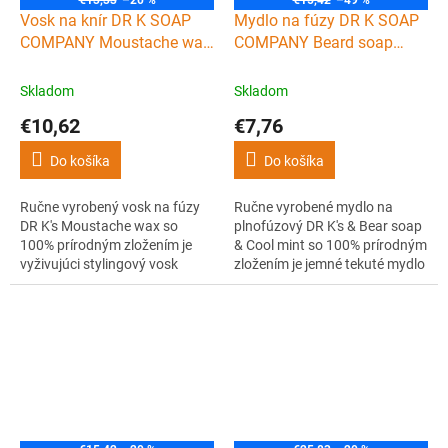
€13,33
–20 %
€15,42
–49 %
Vosk na knír DR K SOAP
Mydlo na fúzy DR K SOAP
COMPANY Moustache wax
COMPANY Beard soap
15 g
Cool mint 100 ml
Skladom
Skladom
€10,62
€7,76
Do košíka
Do košíka
Ručne vyrobený vosk na fúzy
Ručne vyrobené mydlo na
DR K's Moustache wax so
plnofúzový DR K's & Bear soap
100% prírodným zložením je
& Cool mint so 100% prírodným
vyživujúci stylingový vosk
zložením je jemné tekuté mydlo
obsahujúci včelí a karnaubský
obsahujúce pre-vitamín B5
vosk, ricínový olej a vitamín E.
(panthenol) a glycerín pre
Okrem dlhotrvajúceho držania
luxusné a zdravé fúzy leskom.
fúzov aj fúzy a pokožku pod
Má exkluzívnu mätovú vôňu,
nimi upokojuje a revitalizuje.
ktorá poskytuje osviežujúci
pôžitok pre zmysly.