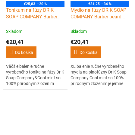
€25,83
–20 %
€31,25
–34 %
Tonikum na fúzy DR K
Mydlo na fúzy DR K SOAP
SOAP COMPANY Barber
COMPANY Barber beard
beard tonic Cool mint 100
soap Cool mint 250 ml
ml
Skladom
Skladom
€20,41
€20,41
Do košíka
Do košíka
Väčšie balenie ručne
XL balenie ručne vyrobeného
vyrobeného tonika na fúzy Dr K
mydla na plnofúzny Dr K Soap
Soap Company&Cool mint so
Company Cool mint so 100%
100% prírodným zložením
prírodným zložením je jemné
obsahuje olej z marhuľových
tekuté mydlo obsahujúce pro-
jadier, jojobový olej a vitamín E,
vitamín B5 (panthenol) a
ktoré vyživujú, hydratujú,
glycerín pre luxusné a zdravé
upokojujú a revitalizujú fúzy a
fúzy s prirodzeným leskom.
pokožku pod nimi. Ideálna
poskytuje osviežujúci pôžitok
kombinácia pre zdravé a jemné
pre zmysly.
fúzy. Má...