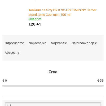
Tonikum na fúzy DR K SOAP COMPANY Barber
beard tonic Cool mint 100 ml
Skladom
€20,41
R
a
Odporúčame
Najlacnejšie
Najdrahšie
Najpredávanejšie
d
e
Abecedne
n
i
e
Cena
p
r
€
6
€
38
o
d
u
k
t