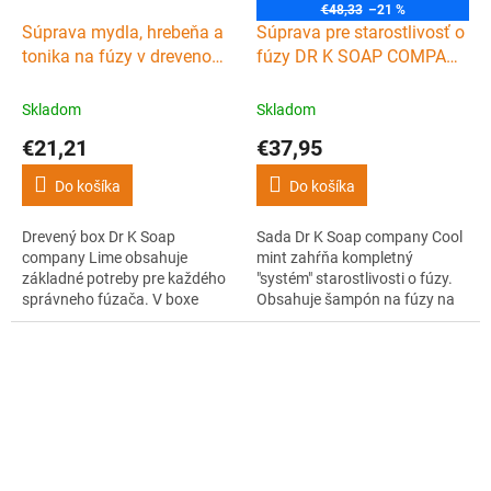
€48,33
–21 %
Súprava mydla, hrebeňa a
Súprava pre starostlivosť o
tonika na fúzy v drevenom
fúzy DR K SOAP COMPANY
boxe DR K SOAP
Beard care system Cool
COMPANY Beard box Lime
mint
Skladom
Skladom
€21,21
€37,95
Do košíka
Do košíka
Drevený box Dr K Soap
Sada Dr K Soap company Cool
company Lime obsahuje
mint zahŕňa kompletný
základné potreby pre každého
"systém" starostlivosti o fúzy.
správneho fúzača. V boxe
Obsahuje šampón na fúzy na
nájdete tuhé mydlo na fúzy a
ich umývanie, tonikum na fúzy
telo, vyživujúce tonikum na
na starostlivosť o ne a balzam
fúzy a hrebeň na ich úpravu.
na fúzy na ich úpravu. Všetky 3
Mydlo a tonikum sú 100%
produkty sú ručne vyrobené,
prírodné, ručne vyrobené a
100% prírodné a vďaka
majú príjemnú citrusovú vôňu.
pridanej zmesi osviežujúcich
olejov majú...