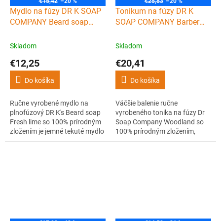
€15,42
–20 %
€25,83
–20 %
Mydlo na fúzy DR K SOAP
Tonikum na fúzy DR K
COMPANY Beard soap
SOAP COMPANY Barber
Fresh lime 100 ml
beard tonic Woodland 100
ml
Skladom
Skladom
€12,25
€20,41
Do košíka
Do košíka
Ručne vyrobené mydlo na
Väčšie balenie ručne
plnofúzový DR K's Beard soap
vyrobeného tonika na fúzy Dr
Fresh lime so 100% prírodným
Soap Company Woodland so
zložením je jemné tekuté mydlo
100% prírodným zložením,
obsahujúce pre-vitamín B5
ktoré vyživuje, hydratuje,
(panthenol) a glycerín pre
upokojuje a revitalizuje fúzy a
luxusné a zdravé fúzy leskom.
pokožku pod nimi. Obsahuje
Má exkluzívnu citrusovú vôňu,
ideálnu kombináciu pre zdravé
ktorá poskytuje osviežujúci
a jemné fúzy. Vďaka pridanej
pôžitok pre zmysly.
zmesi esenciálnych olejov
cédrového dreva, ihličia,...