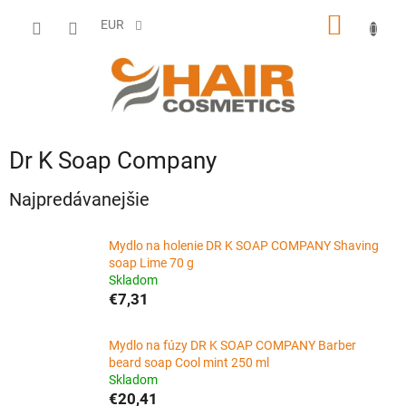
Prejsť
NÁKU
na
EUR
obsah
KOŠÍK
Dr K Soap Company
Najpredávanejšie
Mydlo na holenie DR K SOAP COMPANY Shaving
soap Lime 70 g
Skladom
€7,31
Mydlo na fúzy DR K SOAP COMPANY Barber
beard soap Cool mint 250 ml
Skladom
€20,41