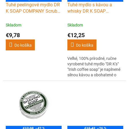
d
Tuhé peelingové mydlo DR
Tuhé mydlo s kávou a
u
K SOAP COMPANY Scrub
whisky DR K SOAP
k
soap XL 225 g
COMPANY Irish coffee
t
soap XL 225 g
Skladom
Skladom
o
€9,78
€12,25
v
Do košíka
Do košíka
Veľké, 100% prírodné, ručne
vyrobené tuhé mydlo "DR K's"
"Irish coffee soap" je naplnené
silnou kávou a obohatené o
skutočnú írsku whisky. Čistí
pokožku, dodáva ju príjemnú a
sviežu vôňu a pokožke
poskytuje potrebnú hydratáciu
a výživu po celý deň.
€12,08
–42 %
€15,42
–26 %