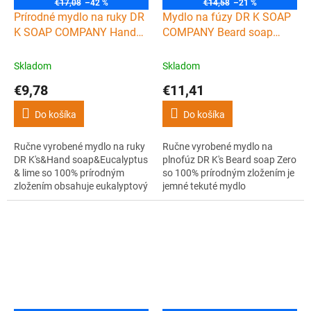
€17,08
–42 %
€14,58
–21 %
Prírodné mydlo na ruky DR
Mydlo na fúzy DR K SOAP
K SOAP COMPANY Hand
COMPANY Beard soap
soap Eucalyptus & lime
Zero 100 ml
300 ml
Skladom
Skladom
€9,78
€11,41
Do košíka
Do košíka
Ručne vyrobené mydlo na ruky
Ručne vyrobené mydlo na
DR K's&Hand soap&Eucalyptus
plnofúz DR K's Beard soap Zero
& lime so 100% prírodným
so 100% prírodným zložením je
zložením obsahuje eukalyptový
jemné tekuté mydlo
a limetkový esenciálny olej a
obsahujúce pro-vitamín B5
glycerín na jemné a osviežujúce
(panthenol) a glycerín pre
umývanie rúk.
luxusné a zdravé fúzy s
prirodzeným leskom.
Neobsahuje žiadnu vôňu.