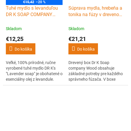
€15,42
–20 %
Tuhé mydlo s levanduľou
Súprava mydla, hrebeňa a
DR K SOAP COMPANY
tonika na fúzy v drevenom
Lavender soap XL 225 g
boxe DR K SOAP
COMPANY Beard box
Skladom
Skladom
Wood
€12,25
€21,21
Do košíka
Do košíka
Veľké, 100% prírodné, ručne
Drevený box Dr K Soap
vyrobené tuhé mydlo DR K's
company Wood obsahuje
"Lavender soap" je obohatené o
základné potreby pre každého
esenciálny olej z levandule.
správneho fúzača. V boxe
Čistí pokožku, dodáva ju
nájdete tuhé mydlo na fúzy a
príjemnú levanduľovú vôňu a
telo, vyživujúce tonikum na
pokožke poskytuje potrebnú
fúzy a hrebeň na ich úpravu.
hydratáciu a výživu po celý
Mydlo a tonikum sú 100%
deň.
prírodné, ručne vyrobené a
majú príjemnú vôňu lesa.