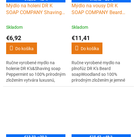
Mýdlo na holení DR K
Mýdlo na vousy DR K
SOAP COMPANY Shaving
SOAP COMPANY Beard
soap Peppermint 70 g
soap Woodland 100 ml
Skladom
Skladom
€6,92
€11,41
Do košíka
Do košíka
Ručne vyrobené mydlo na
Ručne vyrobené mydlo na
holenie DR K's&Shaving soap
plnofúz DR K's Beard
Peppermint so 100% prírodným
soapWoodland so 100%
zložením vytvára luxusnú,
prírodným zložením je jemné
dlhotrvajúcu penu s dobrým
tekuté mydlo obsahujúce pre-
sklzom nástroja pri holení. Po
vitamín B5 (panthenol) a
holení navyše pokožku riadne
glycerín pre luxusné a zdravé
osvieži a zanechá ju hladkú.
lesy. Vďaka pridaným
Vonia príjemne po mäte.
esenciálnym olejom z
čajovníka, mäty piepornej a
eukalyptu skvele vonia.