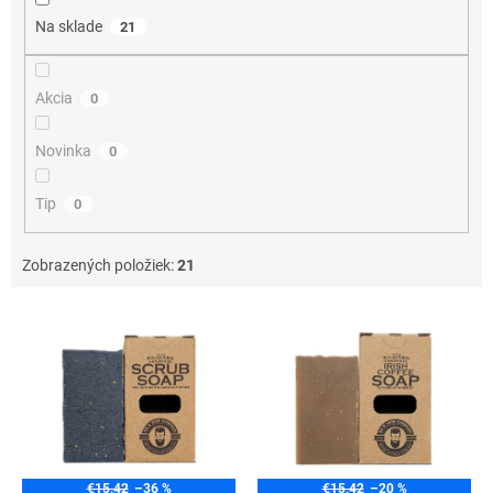
o
Na sklade
21
v
Akcia
0
Novinka
0
Tip
0
Zobrazených položiek:
21
V
ý
p
i
s
p
r
o
€15,42
–36 %
€15,42
–20 %