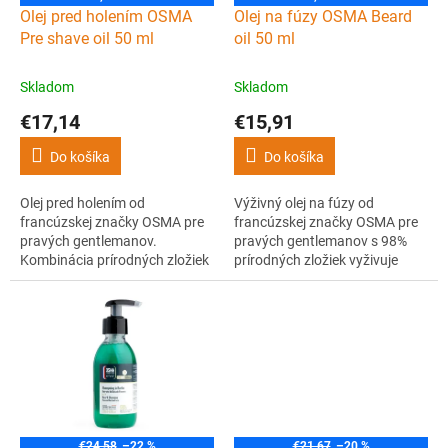
d
Olej pred holením OSMA
Olej na fúzy OSMA Beard
u
Pre shave oil 50 ml
oil 50 ml
k
t
Skladom
Skladom
o
€17,14
€15,91
v
Do košíka
Do košíka
Olej pred holením od
Výživný olej na fúzy od
francúzskej značky OSMA pre
francúzskej značky OSMA pre
pravých gentlemanov.
pravých gentlemanov s 98%
Kombinácia prírodných zložiek
prírodných zložiek vyživuje
oleja plných vitamínov a
nielen fúzy, ale aj pokožku pod
esenciálnych mastných kyselín
nimi. Je bohatý na vitamíny a
poskytuje perfektnú ochranu a
obsahuje olivový, slnečnicový,
pripravuje pokožku na holenie.
jojobový olej a olej z
hroznových semienok.
€24,58
–22 %
€21,67
–20 %