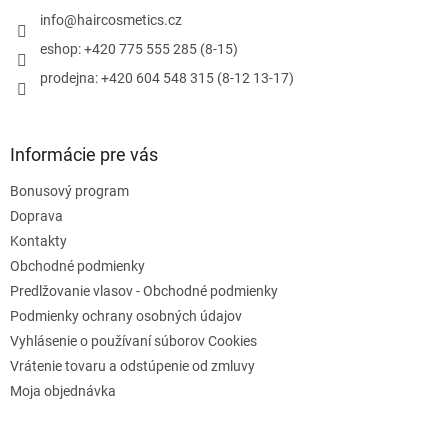
t
i
i
info
@
haircosmetics.cz
e
e
p
eshop: +420 775 555 285 (8-15)
r
prodejna: +420 604 548 315 (8-12 13-17)
v
k
y
v
Informácie pre vás
ý
p
Bonusový program
i
s
Doprava
u
Kontakty
Obchodné podmienky
Predlžovanie vlasov - Obchodné podmienky
Podmienky ochrany osobných údajov
Vyhlásenie o používaní súborov Cookies
Vrátenie tovaru a odstúpenie od zmluvy
Moja objednávka