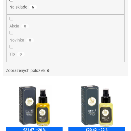
o
Na sklade
6
v
Akcia
0
Novinka
0
Tip
0
Zobrazených položiek:
6
V
ý
p
i
s
p
r
o
€21,67
–20 %
€20,42
–22 %