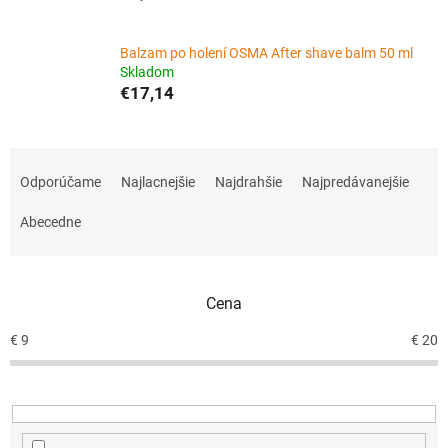
Balzam po holení OSMA After shave balm 50 ml
Skladom
€17,14
R
a
Odporúčame
Najlacnejšie
Najdrahšie
Najpredávanejšie
d
e
Abecedne
n
i
e
Cena
p
r
€
9
€
20
o
d
u
k
t