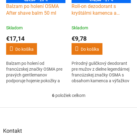
€21,67
–20 %
€12,50
–21 %
Balzam po holení OSMA
Roll-on dezodorant s
After shave balm 50 ml
kryštálmi kamenca a
bambusom OSMA Aluna
50 ml
Skladom
Skladom
€17,14
€9,78
Do košíka
Do košíka
Balzam po holení od
Prírodný guličkový deodorant
francúzskej značky OSMA pre
pre mužov z dielne legendárnej
pravých gentlemanov
francúzskej značky OSMA s
podporuje hojenie pokožky a
obsahom kamenca a výťažkov
skvele ju hydratuje a posilňuje.
z bambusu pre dokonalú
Nemastné zloženie balzamu
prirodzenú reguláciu potenia a
6
položiek celkom
O
obsahuje viac ako 99%
príjemnú vôňu samotného
v
ingrediencií prírodného pôvodu
bambusu (bez parfumácie).
l
Z
a je vhodný aj pre citlivú
á
pokožku.
á
d
p
a
ä
Kontakt
c