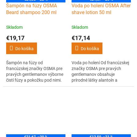
Šampón na fúzy OSMA
Voda po holení OSMA After
Beard shampoo 200 ml
shave lotion 50 ml
Skladom
Skladom
€19,17
€17,14
Do košíka
Do košíka
Šampón na fúzy od
Voda po holení Od francúzskej
francúzskej značky OSMA pre
značky OSMA pre pravých
pravých gentlemanov výborne
gentlemanov obsahuje
čistí fúzy a pokožku pod nimi.
prírodné látky alantoín a
Dáva fúzom zdravý a
téflose, ktoré upokojujú
hodvábny vzhľad.
pokožku po holení a zmierňujú
zápalové reakcie. Voda
neobsahuje alkohol, takže je
vhodná aj pre citlivú pokožku a
má veľmi príjemnú vôňu.