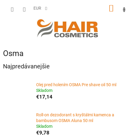
Prejsť
NÁKU
na
EUR
obsah
KOŠÍK
Osma
Najpredávanejšie
Olej pred holením OSMA Pre shave oil 50 ml
Skladom
€17,14
Roll-on dezodorant s kryštálmi kamenca a
bambusom OSMA Aluna 50 ml
Skladom
€9,78