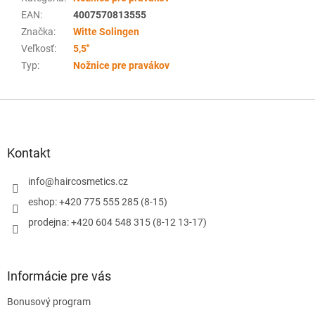
EAN
:
4007570813555
Značka
:
Witte Solingen
Veľkosť
:
5,5''
Typ
:
Nožnice pre pravákov
Z
á
p
ä
Kontakt
t
i
info
@
haircosmetics.cz
e
eshop: +420 775 555 285 (8-15)
prodejna: +420 604 548 315 (8-12 13-17)
Informácie pre vás
Bonusový program