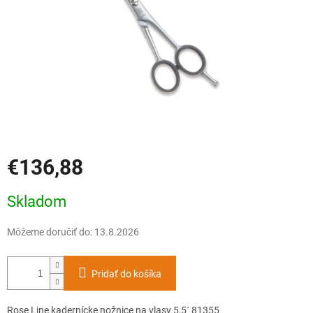
€136,88
Jednotková
Skladom
cena:
Môžeme doručiť do:
13.8.2026
Pridať do košíka
Rose Line kadernícke nožnice na vlasy 5,5´ 81355