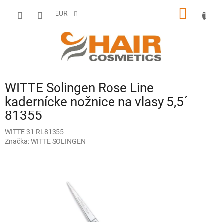
Prejsť
NÁKU
na
EUR
obsah
KOŠÍK
WITTE Solingen Rose Line
kadernícke nožnice na vlasy 5,5´
81355
WITTE 31 RL81355
Značka:
WITTE SOLINGEN