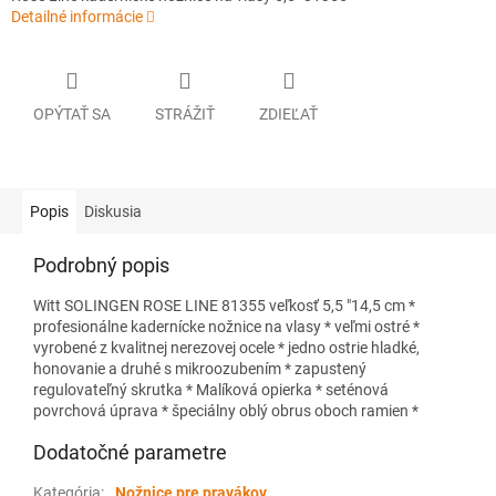
Detailné informácie
OPÝTAŤ SA
STRÁŽIŤ
ZDIEĽAŤ
Popis
Diskusia
Podrobný popis
Witt SOLINGEN ROSE LINE 81355 veľkosť 5,5 "14,5 cm *
profesionálne kadernícke nožnice na vlasy * veľmi ostré *
vyrobené z kvalitnej nerezovej ocele * jedno ostrie hladké,
honovanie a druhé s mikroozubením * zapustený
regulovateľný skrutka * Malíková opierka * seténová
povrchová úprava * špeciálny oblý obrus oboch ramien *
Dodatočné parametre
Kategória
:
Nožnice pre pravákov