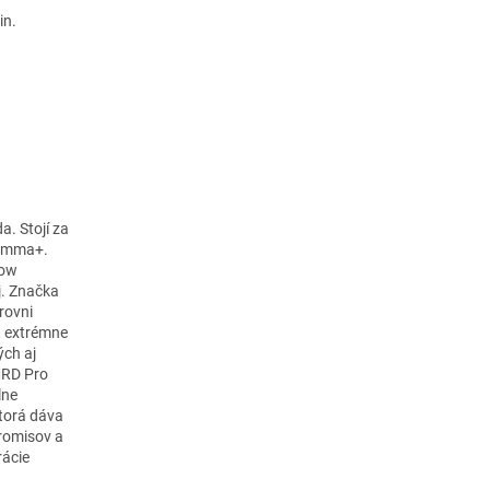
in.
a. Stojí za
Gamma+.
how
j. Značka
rovni
, extrémne
ých aj
MRD Pro
lne
ktorá dáva
promisov a
rácie