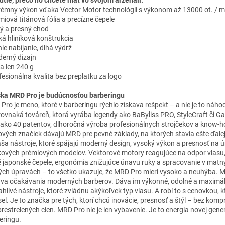
utie, prečo ho chcete mať vo svojom arzenáli:
trémny výkon vďaka Vector Motor technológii s výkonom až 13000 ot. / m
miová titánová fólia a precízne čepele
chý a presný chod
hká hliníková konštrukcia
hle nabíjanie, dlhá výdrž
derný dizajn
ha len 240 g
ofesionálna kvalita bez preplatku za logo
ka MRD Pro je budúcnosťou barberingu
Pro je meno, ktoré v barberingu rýchlo získava rešpekt – a nie je to náhod
rovnaká továreň, ktorá vyrába legendy ako BaByliss PRO, StyleCraft či 
 ako 40 patentov, dlhoročná výroba profesionálnych strojčekov a know-
ových značiek dávajú MRD pre pevné základy, na ktorých stavia ešte ďale
áša nástroje, ktoré spájajú moderný design, vysoký výkon a presnosť na ú
kových prémiových modelov. Vektorové motory reagujúce na odpor vlasu
é japonské čepele, ergonómia znižujúce únavu ruky a spracovanie v matn
lých úpravách – to všetko ukazuje, že MRD Pro mieri vysoko a neuhýba. 
va očakávania moderných barberov. Dáva im výkonné, odolné a maximá
ahlivé nástroje, ktoré zvládnu akýkoľvek typ vlasu. A robí to s cenovkou, 
el. Je to značka pre tých, ktorí chcú inovácie, presnosť a štýl – bez kom
prestrelených cien. MRD Pro nie je len vybavenie. Je to energia novej gene
eringu.