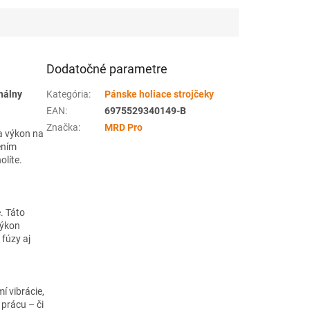
rovnomerné
Profesionálna kontúrka pre
 Jednoduchá údržba
presné línie, detaily aj náročnú
otnosť.
prevádzku.
Dodatočné parametre
onálny
Kategória
:
Pánske holiace strojčeky
EAN
:
6975529340149-B
Značka
:
MRD Pro
a výkon na
ením
olíte.
. Táto
výkon
fúzy aj
í vibrácie,
 prácu – či