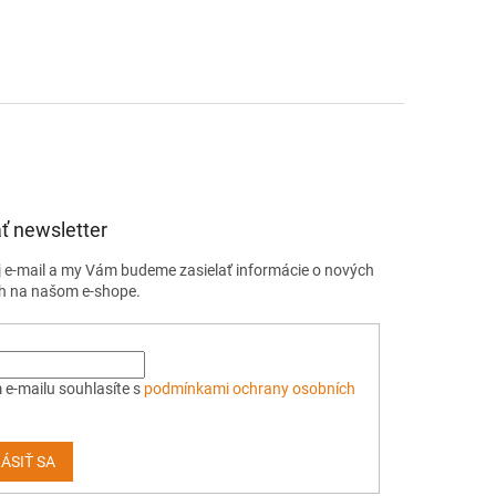
ť newsletter
j e-mail a my Vám budeme zasielať informácie o nových
h na našom e-shope.
 e-mailu souhlasíte s
podmínkami ochrany osobních
ÁSIŤ SA