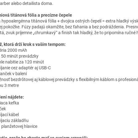
barber alebo detailista doma.
iová titánová fólia a precízne čepele
á hypoalergénna titánová fólia + dvojica ostrých čepelí = extra hladký výs
ivej pokožke. Fúzy padajú okamžite, bez ťahania a bez podráždenia. Presn
stá, zvuk príjemne „chrumkavý“ a finish tak hladký, že to pripomína ručné 
ž, ktorá drží krok s vaším tempom:
téria 2000 mAh
 150 minút prevádzky
hle nabitie za 120 minút
bíjanie cez adaptér aj USB-C
janček v balení
žnosť bezdrôtovej aj káblovej prevádzky s flexibilným káblom s profesion
ou 3 metre
lení nájdete:
tiaca kefka
jček
íjací kábel
bíjaciu základňu
t planžetovej hlavice