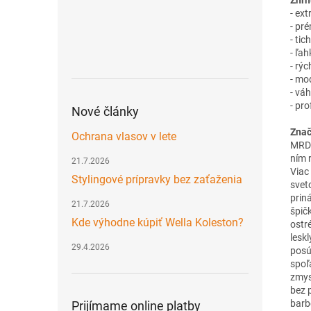
Zhrn
- ex
- pré
- ti
- ľa
- rýc
- mo
- vá
- pr
Nové články
Znač
Ochrana vlasov v lete
MRD 
ním 
21.7.2026
Viac
Stylingové prípravky bez zaťaženia
svet
prin
21.7.2026
špič
Kde výhodne kúpiť Wella Koleston?
ostr
lesk
29.4.2026
posú
spoľ
zmys
bez 
barb
Prijímame online platby