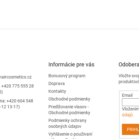
Informácie pre vás
Odobera
Bonusový program
Vložte svo
haircosmetics.cz
produktoc
Doprava
: +420 775 555 28
Kontakty
5)
Email
Obchodné podmienky
jna: +420 604 548
-12 13-17)
Predlžovanie vlasov -
Vložením
Obchodné podmienky
údajů
Podmienky ochrany
osobných údajov
PRIHL
Vyhlásenie o používaní