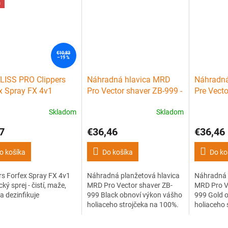
a
€10,83
–19 %
LISS PRO Clippers
Náhradná hlavica MRD
Náhradná
x Spray FX 4v1
Pro Vector shaver ZB-999 -
Pre Vecto
cký sprej - čistí,
planžety + nôž - Black
planžety 
Skladom
Skladom
 chladí a dezinfikuje
7
€36,46
€36,46
o košíka
Do košíka
Do ko
rs Forfex Spray FX 4v1
Náhradná planžetová hlavica
Náhradná 
ký sprej - čistí, maže,
MRD Pro Vector shaver ZB-
MRD Pro V
 a dezinfikuje
999 Black obnoví výkon vášho
999 Gold 
holiaceho strojčeka na 100%.
holiaceho 
Kvalitné hypoalergénne
Kvalitné h
planžety a nôž zaistia hladké,
planžety a 