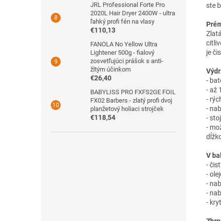
JRL Professional Forte Pro
ste 
2020L Hair Dryer 2400W - ultra
ľahký profi fén na vlasy
Prém
€110,13
Zlat
citl
FANOLA No Yellow Ultra
je či
Lightener 500g - fialový
zosvetľujúci prášok s anti-
žltým účinkom
Výdr
€26,40
- ba
- až
BABYLISS PRO FXFS2GE FOIL
- rýc
FX02 Barbers - zlatý profi dvoj
- na
planžetový holiaci strojček
€118,54
- sto
- mo
dĺžk
V ba
- čis
- ole
- nab
- na
- kry