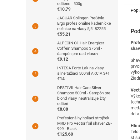
odtiene - 500g
€10,79
Popi
JAGUAR Solingen PreStyle
Ergo profesionálne kadernícke
nožnice na vlasy 5,5´ 82255
Pod
€55,21
Prof
ALPECIN C1 Hair Energizer
Coffein Shampoo 375ml -
shav
šampón pre rast vlasov
€9,12
Shav
prvo
INTESA Forte Lak na vlasy
výko
silne tužiaci 500ml AKCIA 3+1
Žiad
€14
DESTIVII Hair Care Silver
Vect
Shampoo 500ml - Šampón pre
Výko
blond vlasy, neutralizuje žltý
tech
odtieň
medz
€8,08
deta
Profesionálny holiaci strojček
MRD Pro Vector foil shaver ZB-
Hlin
999 - Black
Telo 
€125,60
stiš