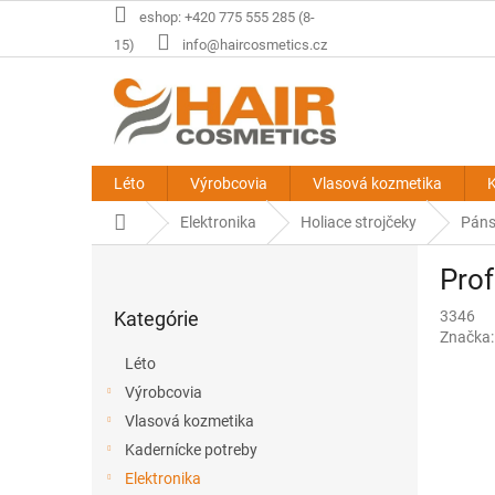
Prejsť
eshop: +420 775 555 285 (8-
na
15)
info@haircosmetics.cz
obsah
Léto
Výrobcovia
Vlasová kozmetika
K
Domov
Elektronika
Holiace strojčeky
Páns
B
Prof
o
Preskočiť
č
Kategórie
3346
kategórie
n
Značka
ý
Léto
p
Výrobcovia
a
Vlasová kozmetika
n
e
Kadernícke potreby
l
Elektronika