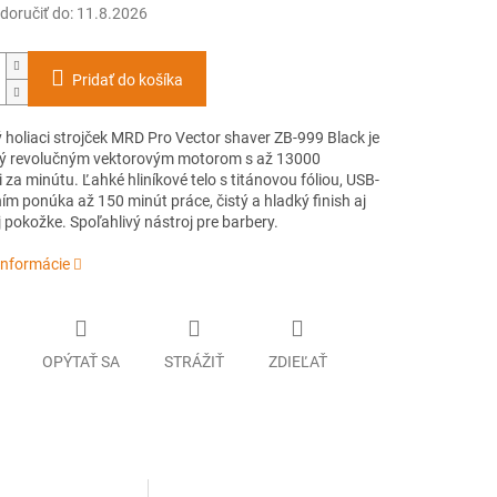
oručiť do:
11.8.2026
Pridať do košíka
 holiaci strojček MRD Pro Vector shaver ZB-999 Black je
 revolučným vektorovým motorom s až 13000
za minútu. Ľahké hliníkové telo s titánovou fóliou, USB-
ím ponúka až 150 minút práce, čistý a hladký finish aj
ej pokožke. Spoľahlivý nástroj pre barbery.
informácie
OPÝTAŤ SA
STRÁŽIŤ
ZDIEĽAŤ