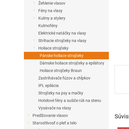
Žehlenie vlasov
Fény na vlasy
Kulmy a stylery
Kulmofény
Elektrické natáčky na vlasy
Strihacie strojčeky na vlasy
Holiace strojčeky
Pánske holiace strojčeky
Dámske holiace strojčeky a epilátory
Holiace strojčeky Braun
Zastrihávače fúzov a chĺpkov
IPL epilácia
Strojčeky na psy a mačky
Hotelové fény a sušiče rúk na stenu
Vysávače na vlasy
Súvis
Predlžovanie vlasov
Starostlivosť o pleť a telo