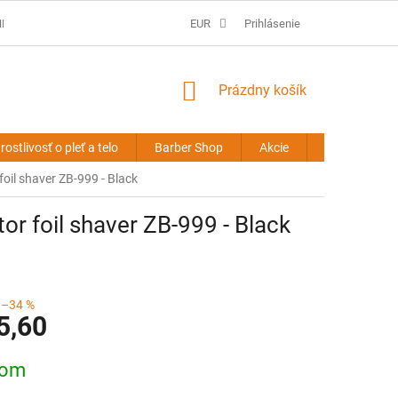
É PODMIENKY
PREDLŽOVANIE VLASOV - OBCHODNÉ PODMIENKY
EUR
Prihlásenie
NÁKUPNÝ
Prázdny košík
KOŠÍK
rostlivosť o pleť a telo
Barber Shop
Akcie
Novinky
foil shaver ZB-999 - Black
or foil shaver ZB-999 - Black
–34 %
5,60
ová
dom