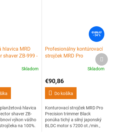
€139,17
–34 %
 hlavica MRD
Profesionálny kontúrovací
r shaver ZB-999 -
strojček MRD Pro
Ďalší
produkt
+ nôž - Gold
Precision trimmer GMT-
Skladom
Skladom
3969ST - Black
€90,86
šíka
Do košíka
planžetová hlavica
Konturovací strojček MRD Pro
ector shaver ZB-
Precision trimmer Black
obnoví výkon vášho
ponúka tichý a silný japonský
strojčeka na 100%.
BLDC motor s 7200 ot./min.,
ypoalergénne
ostré japonské čepele 440C a
nôž zaistia hladké,
výdrž až 2,5 hodiny.