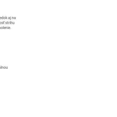
ledok aj na
osť strihu
holenie.
álnou