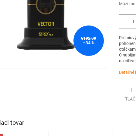
Môžeme d
Prémiový
€192,09
–34 %
pohonený
otáčkami 
C nabíjan
na citliv
Detailné 
TLAČ
iaci tovar