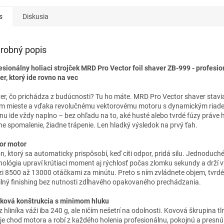
presné a rovnomerné
presné a 
oholenie. Jednoduchá údržba
oholenie.
s
Diskusia
a dlhá životnosť.
a dlhá živ
robný popis
esionálny holiaci strojček MRD Pro Vector foil shaver ZB-999 - profesi
er, ktorý ide rovno na vec
er, čo prichádza z budúcnosti? Tu ho máte. MRD Pro Vector shaver stavi
m mieste a vďaka revolučnému vektorovému motoru s dynamickým riad
nu ide vždy naplno – bez ohľadu na to, aké husté alebo tvrdé fúzy práve h
ne spomalenie, žiadne trápenie. Len hladký výsledok na prvý ťah.
or motor
n, ktorý sa automaticky prispôsobí, keď cíti odpor, pridá silu. Jednoduché
nológia upraví krútiaci moment aj rýchlosť počas zlomku sekundy a drží 
i 8500 až 13000 otáčkami za minútu. Preto s ním zvládnete objem, tvrdé 
ilný finishing bez nutnosti zdĺhavého opakovaného prechádzania.
íková konštrukcia s minimom hluku
z hliníka váži iba 240 g, ale ničím nešetrí na odolnosti. Kovová škrupina tlm
uje chod motora a robí z každého holenia profesionálnu, pokojnú a presnú