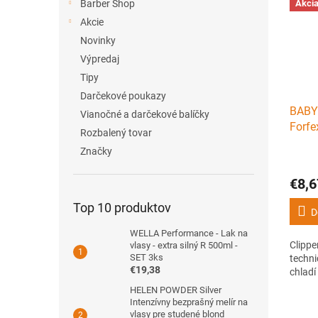
Akci
Barber Shop
Akcie
Novinky
Výpredaj
Tipy
Darčekové poukazy
BABY
Vianočné a darčekové balíčky
Forfe
Rozbalený tovar
techni
Značky
maže,
€8,6
Top 10 produktov
D
WELLA Performance - Lak na
Clippe
vlasy - extra silný R 500ml -
SET 3ks
technic
€19,38
chladí
HELEN POWDER Silver
Intenzívny bezprašný melír na
vlasy pre studené blond