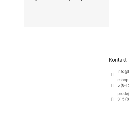
Z
á
p
ä
t
Kontakt
i
e
info
@
eshop
5 (8-1
prode
315 (8