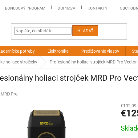
BONUSOVÝ PROGRAM
DOPRAVA
KONTAKTY
OBCHODN
HĽADAŤ
adernícke potreby
Elektronika
Predlžovanie vlasov
Sta
ke holiace strojčeky
Profesionálny holiaci strojček MRD Pro Vector 
esionálny holiaci strojček MRD Pro Vect
:
MRD Pro
€192,09
€12
Jednotk
Skla
cena: